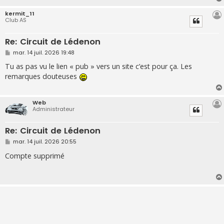
e
kermit_11
Club AS
Re: Circuit de Lédenon
M
mar. 14 juil. 2026 19:48
e
s
Tu as pas vu le lien « pub » vers un site c’est pour ça. Les
s
remarques douteuses
a
g
e
Web
Administrateur
Re: Circuit de Lédenon
M
mar. 14 juil. 2026 20:55
e
s
Compte supprimé
s
a
g
e