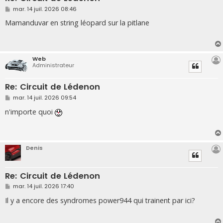
M
mar. 14 juil. 2026 08:46
e
s
Mamanduvar en string léopard sur la pitlane
s
a
g
e
Web
Administrateur
Re: Circuit de Lédenon
M
mar. 14 juil. 2026 09:54
e
s
n'importe quoi
s
a
g
e
Denis
Re: Circuit de Lédenon
M
mar. 14 juil. 2026 17:40
e
s
Il y a encore des syndromes power944 qui trainent par ici?
s
a
g