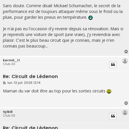
e
s
Sans doute. Comme disait Mickael Schumacher, le secret de la
s
performance est de toujours attaquer même sous le froid ou la
a
g
pluie, pour garder les pneus en température.
e
Je n'ai pas eu l'occasion d'y revenir depuis sa rénovation. Mais si
je reprends une voiture de sport (une vraie), j'y reviendrai avec
plaisir. C'est le plus beau circuit que je connais, mais je n'en
connais pas beaucoup...
kermit_11
Club AS
Re: Circuit de Lédenon
M
lun. 13 juil. 2026 12:14
e
s
Maman du var doit être au top pour les sorties circuits
s
a
g
e
Sylkill
Club AS
Re: Circuit de Lédenon