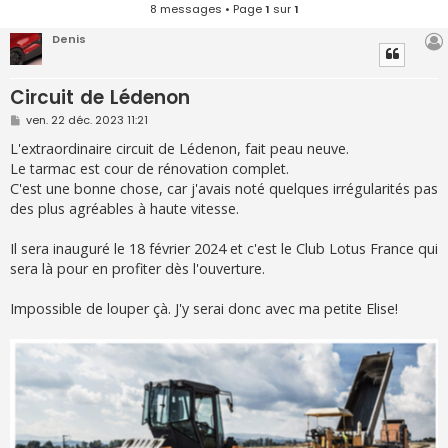
8 messages • Page
1
sur
1
Denis
Circuit de Lédenon
M
ven. 22 déc. 2023 11:21
e
s
L'extraordinaire circuit de Lédenon, fait peau neuve.
s
Le tarmac est cour de rénovation complet.
a
g
C'est une bonne chose, car j'avais noté quelques irrégularités pas
e
des plus agréables à haute vitesse.
Il sera inauguré le 18 février 2024 et c'est le Club Lotus France qui
sera là pour en profiter dès l'ouverture.
Impossible de louper çà. J'y serai donc avec ma petite Elise!