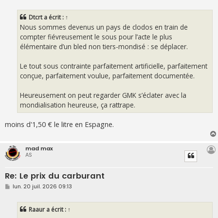
e
s
s
Dtcrt
a écrit :
↑
a
g
Nous sommes devenus un pays de clodos en train de
e
compter fiévreusement le sous pour l’acte le plus
élémentaire d’un bled non tiers-mondisé : se déplacer.
Le tout sous contrainte parfaitement artificielle, parfaitement
conçue, parfaitement voulue, parfaitement documentée.
Heureusement on peut regarder GMK s’éclater avec la
mondialisation heureuse, ça rattrape.
moins d'1,50 € le litre en Espagne.
mad max
AS
Re: Le prix du carburant
M
lun. 20 juil. 2026 09:13
e
s
s
Raaur
a écrit :
↑
a
g