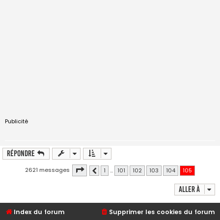
Publicité
Répondre
Page
105
sur
105
2621 messages
1
…
101
102
103
104
105
Précédente
Aller à
Index du forum
Supprimer les cookies du forum