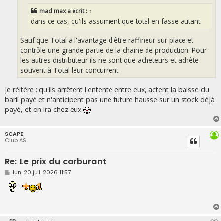
e
mad max
a écrit :
↑
dans ce cas, qu'ils assument que total en fasse autant.
Sauf que Total a l'avantage d'être raffineur sur place et
contrôle une grande partie de la chaine de production. Pour
les autres distributeur ils ne sont que acheteurs et achète
souvent à Total leur concurrent.
je réitère : qu'ils arrêtent l'entente entre eux, actent la baisse du
baril payé et n'anticipent pas une future hausse sur un stock déjà
payé, et on ira chez eux
SCAPE
Club AS
Re: Le prix du carburant
M
lun. 20 juil. 2026 11:57
e
s
s
a
g
e