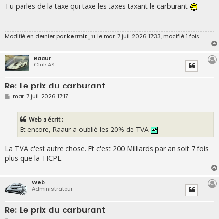
s
Tu parles de la taxe qui taxe les taxes taxant le carburant
s
a
g
e
Modifié en dernier par
kermit_11
le mar. 7 juil. 2026 17:33, modifié 1 fois.
Raaur
Club AS
Re: Le prix du carburant
M
mar. 7 juil. 2026 17:17
e
s
s
Web
a écrit :
↑
a
g
Et encore, Raaur a oublié les 20% de TVA
e
La TVA c'est autre chose. Et c'est 200 Milliards par an soit 7 fois
plus que la TICPE.
Web
Administrateur
Re: Le prix du carburant