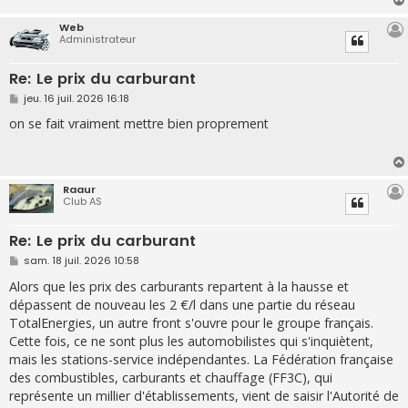
e
Web
Administrateur
Re: Le prix du carburant
M
jeu. 16 juil. 2026 16:18
e
s
on se fait vraiment mettre bien proprement
s
a
g
e
Raaur
Club AS
Re: Le prix du carburant
M
sam. 18 juil. 2026 10:58
e
s
Alors que les prix des carburants repartent à la hausse et
s
dépassent de nouveau les 2 €/l dans une partie du réseau
a
g
TotalEnergies, un autre front s'ouvre pour le groupe français.
e
Cette fois, ce ne sont plus les automobilistes qui s'inquiètent,
mais les stations-service indépendantes. La Fédération française
des combustibles, carburants et chauffage (FF3C), qui
représente un millier d'établissements, vient de saisir l'Autorité de