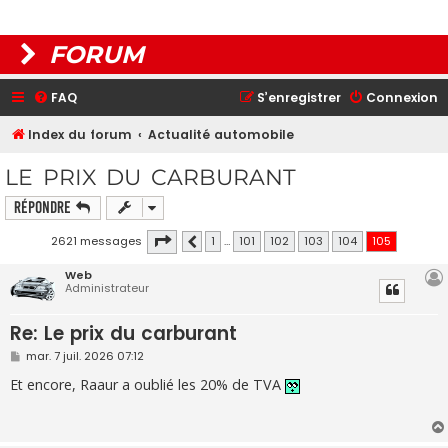
FORUM
FAQ
S’enregistrer
Connexion
Index du forum
Actualité automobile
LE PRIX DU CARBURANT
Répondre
Page
105
sur
105
2621 messages
1
…
101
102
103
104
105
Précédente
Web
Administrateur
Re: Le prix du carburant
M
mar. 7 juil. 2026 07:12
e
s
Et encore, Raaur a oublié les 20% de TVA
s
a
g
e