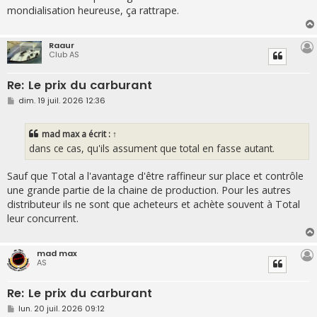
mondialisation heureuse, ça rattrape.
Raaur
Club AS
Re: Le prix du carburant
M
dim. 19 juil. 2026 12:36
e
s
s
mad max
a écrit :
↑
a
g
dans ce cas, qu'ils assument que total en fasse autant.
e
Sauf que Total a l'avantage d'être raffineur sur place et contrôle
une grande partie de la chaine de production. Pour les autres
distributeur ils ne sont que acheteurs et achète souvent à Total
leur concurrent.
mad max
AS
Re: Le prix du carburant
M
lun. 20 juil. 2026 09:12