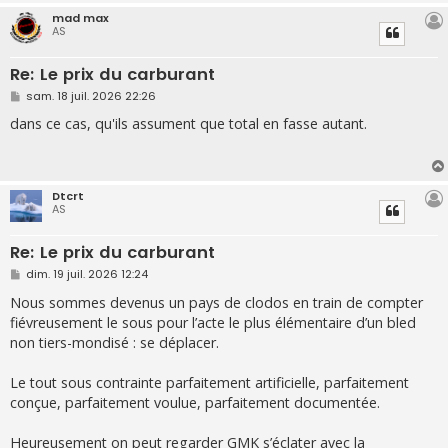
mad max
AS
Re: Le prix du carburant
M
sam. 18 juil. 2026 22:26
e
s
dans ce cas, qu'ils assument que total en fasse autant.
s
a
g
e
Dtcrt
AS
Re: Le prix du carburant
M
dim. 19 juil. 2026 12:24
e
s
Nous sommes devenus un pays de clodos en train de compter
s
fiévreusement le sous pour l’acte le plus élémentaire d’un bled
a
g
non tiers-mondisé : se déplacer.
e
Le tout sous contrainte parfaitement artificielle, parfaitement
conçue, parfaitement voulue, parfaitement documentée.
Heureusement on peut regarder GMK s’éclater avec la