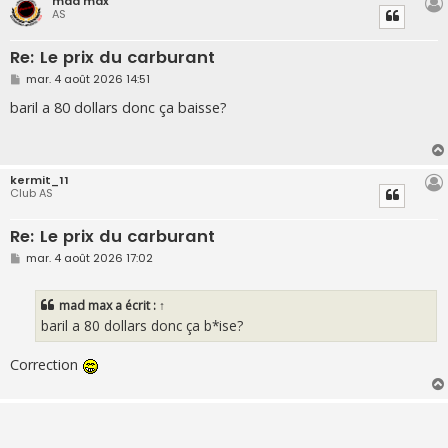
mad max
AS
Re: Le prix du carburant
M
mar. 4 août 2026 14:51
e
s
baril a 80 dollars donc ça baisse?
s
a
g
e
kermit_11
Club AS
Re: Le prix du carburant
M
mar. 4 août 2026 17:02
e
s
s
mad max
a écrit :
↑
a
g
baril a 80 dollars donc ça b*ise?
e
Correction