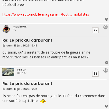
déséquilibrée.
https://www.automobile-magazine.fr/tout ... mobilistes
mad max
AS
Re: Le prix du carburant
M
sam. 18 juil. 2026 16:43
e
s
ou sinon, qu'ils arrêtent de se foutre de la gueule en ne
s
répercutant pas les baisses et anticipant les hausses ?
a
g
e
Raaur
Club AS
Re: Le prix du carburant
M
sam. 18 juil. 2026 19:22
e
s
Ils ne se foutent pas de notre gueule. Ils font du commerce dans
s
une société capitaliste.
a
g
e