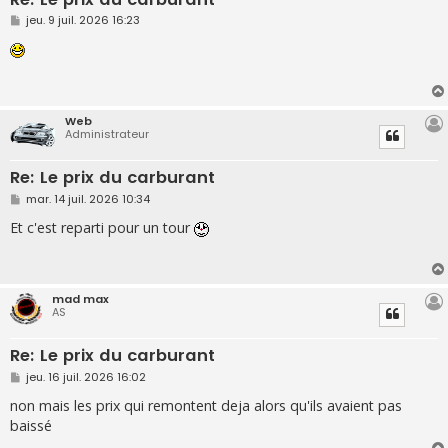
M
jeu. 9 juil. 2026 16:23
e
s
s
a
g
e
Web
Administrateur
Re: Le prix du carburant
M
mar. 14 juil. 2026 10:34
e
s
Et c'est reparti pour un tour
s
a
g
e
mad max
AS
Re: Le prix du carburant
M
jeu. 16 juil. 2026 16:02
e
s
non mais les prix qui remontent deja alors qu'ils avaient pas
s
baissé
a
g