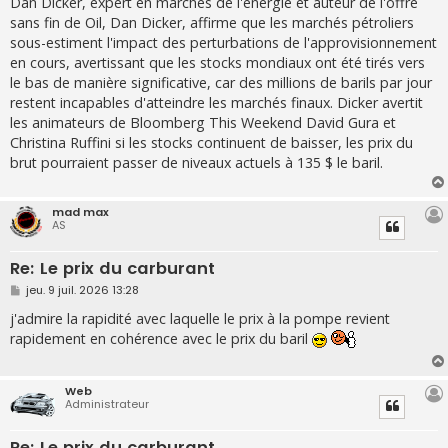
Dan Dicker, expert en marchés de l'énergie et auteur de l'offre
sans fin de Oil, Dan Dicker, affirme que les marchés pétroliers
sous-estiment l'impact des perturbations de l'approvisionnement
en cours, avertissant que les stocks mondiaux ont été tirés vers
le bas de manière significative, car des millions de barils par jour
restent incapables d'atteindre les marchés finaux. Dicker avertit
les animateurs de Bloomberg This Weekend David Gura et
Christina Ruffini si les stocks continuent de baisser, les prix du
brut pourraient passer de niveaux actuels à 135 $ le baril.
mad max
AS
Re: Le prix du carburant
M
jeu. 9 juil. 2026 13:28
e
s
j'admire la rapidité avec laquelle le prix à la pompe revient
s
rapidement en cohérence avec le prix du baril
a
g
e
Web
Administrateur
Re: Le prix du carburant