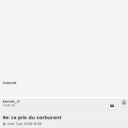
Publicité
kermit_11
Club AS
Re: Le prix du carburant
M
mar. 7 juil. 2026 16:38
e