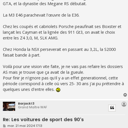
GTA, et la dynastie des Megane RS débutait.
La M3 E46 parachevait l'œuvre de la E36.
Chez les coupés et cabriolets Porsche peaufinait ses Boxster et
lançait les Cayman et la lignée des 911 Gt3, on avait le choix
entre les Z4 3,0, M, SLK AMG.
Chez Honda la NSX perseverait en passant au 3,2L, la S2000
faisait bande à part.
Voilà pour une vision vite faite, je ne vais pas refaire les dossiers
AS mais je trouve que ça avait de la gueule.
Pour finir je n'ignore pas qu'il y a un effet generationnel, cette
période correspond à celle où vers 25- 30 ans j'ai pu prétendre à
quelques unes d'entre elles.
Barjack13
Grand Maître WAF
Re: Les voitures de sport des 90's
M
mar. 21 mai 2024 17:13