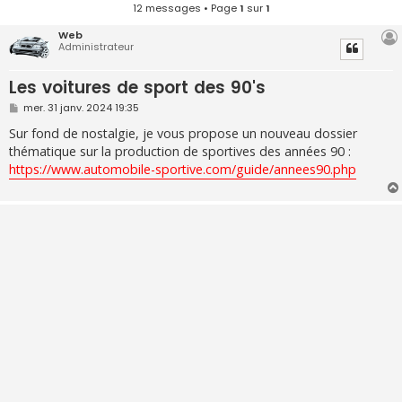
12 messages • Page
1
sur
1
Web
Administrateur
Les voitures de sport des 90's
M
mer. 31 janv. 2024 19:35
e
s
Sur fond de nostalgie, je vous propose un nouveau dossier
s
thématique sur la production de sportives des années 90 :
a
g
https://www.automobile-sportive.com/guide/annees90.php
e