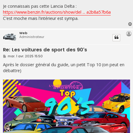
e
s
Je connaissais pas cette Lancia Delta :
s
https://www.benzin.fr/auctions/show/del ... a2b8a57b6a
a
g
C'est moche mais l'intérieur est sympa.
e
Web
Administrateur
Re: Les voitures de sport des 90's
M
mar. 1 avr. 2025 15:50
e
s
Après le dossier général du guide, un petit Top 10 (on peut en
s
débattre)
a
g
e