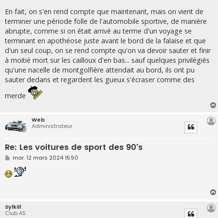
En fait, on s'en rend compte que maintenant, mais on vient de
terminer une période folle de l'automobile sportive, de manière
abrupte, comme si on était arrivé au terme d'un voyage se
terminant en apothéose juste avant le bord de la falaise et que
d'un seul coup, on se rend compte qu'on va devoir sauter et finir
à moitié mort sur les cailloux d'en bas... sauf quelques privilégiés
qu'une nacelle de montgolfière attendait au bord, ils ont pu
sauter dedans et regardent les gueux s'écraser comme des
merde
Web
Administrateur
Re: Les voitures de sport des 90's
M
mar. 12 mars 2024 15:50
e
s
s
a
g
e
Sylkill
Club AS