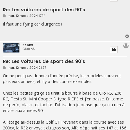
Re: Les voitures de sport des 90's
M
mar. 12 mars 2024 17:14
e
s
Il faut une flying car d'urgence !
s
a
g
e
SebRS
Club AS
Re: Les voitures de sport des 90's
M
mar. 12 mars 2024 21:27
e
s
On ne peut pas donner d'année précise, les modèles couvrent
s
plusieurs années, et il y a des contre-exemples.
a
g
e
Chez les petites gti ça se tirait la bourre à base de Clio RS, 206
RC, Fiesta St, Mini Cooper S, type R EP3 et j'en passe. En terme
de perfo, plaisir, et facilité d'utilisation je pense que ça n'a rien à
envier aux années 90.
À l'étage au-dessus la Golf GTI revenait dans la course avec ses
200cv, la R32 envoyait du gros son, Alfa dégainait ses 147 et 156