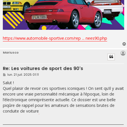
https://www.automobile-sportive.com/rep ... nees90.php
Mariusco
Re: Les voitures de sport des 90's
M
lun. 21 juil. 2025 01:11
e
s
Salut !
s
Quel plaisir de revoir ces sportives iconiques ! On sent qu’il y avait
a
g
encore une vraie personnalité mécanique à l’époque, loin de
e
l’électronique omniprésente actuelle. Ce dossier est une belle
piqûre de rappel pour les amateurs de sensations brutes de
conduite de voiture
.
_______________________________________________________________________