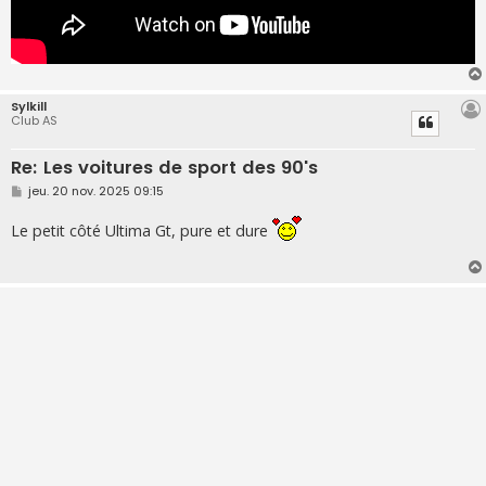
Sylkill
Club AS
Re: Les voitures de sport des 90's
M
jeu. 20 nov. 2025 09:15
e
s
Le petit côté Ultima Gt, pure et dure
s
a
g
e