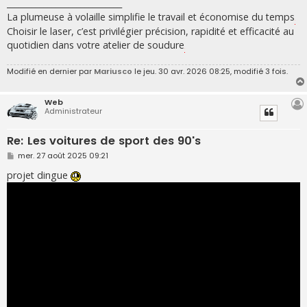
____________________________
La plumeuse à volaille simplifie le travail et économise du temps
.
Choisir le laser, c’est privilégier précision, rapidité et efficacité au
quotidien dans votre atelier de soudure
.
Modifié en dernier par
Mariusco
le jeu. 30 avr. 2026 08:25, modifié 3 fois.
Web
Administrateur
Re: Les voitures de sport des 90's
M
mer. 27 août 2025 09:21
e
s
projet dingue
s
a
g
e