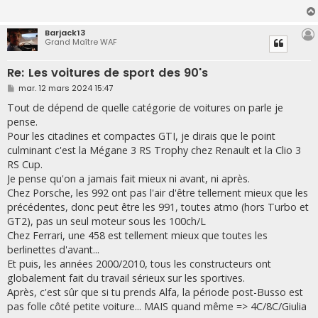
g
e
Barjack13
Grand Maître WAF
Re: Les voitures de sport des 90's
M
mar. 12 mars 2024 15:47
e
s
Tout de dépend de quelle catégorie de voitures on parle je
s
pense.
a
g
Pour les citadines et compactes GTI, je dirais que le point
e
culminant c'est la Mégane 3 RS Trophy chez Renault et la Clio 3
RS Cup.
Je pense qu'on a jamais fait mieux ni avant, ni après.
Chez Porsche, les 992 ont pas l'air d'être tellement mieux que les
précédentes, donc peut être les 991, toutes atmo (hors Turbo et
GT2), pas un seul moteur sous les 100ch/L
Chez Ferrari, une 458 est tellement mieux que toutes les
berlinettes d'avant...
Et puis, les années 2000/2010, tous les constructeurs ont
globalement fait du travail sérieux sur les sportives.
Après, c'est sûr que si tu prends Alfa, la période post-Busso est
pas folle côté petite voiture... MAIS quand même => 4C/8C/Giulia