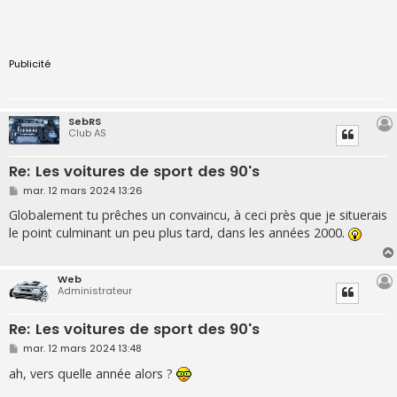
Publicité
SebRS
Club AS
Re: Les voitures de sport des 90's
M
mar. 12 mars 2024 13:26
e
s
Globalement tu prêches un convaincu, à ceci près que je situerais
s
le point culminant un peu plus tard, dans les années 2000.
a
g
e
Web
Administrateur
Re: Les voitures de sport des 90's
M
mar. 12 mars 2024 13:48
e
s
ah, vers quelle année alors ?
s
a