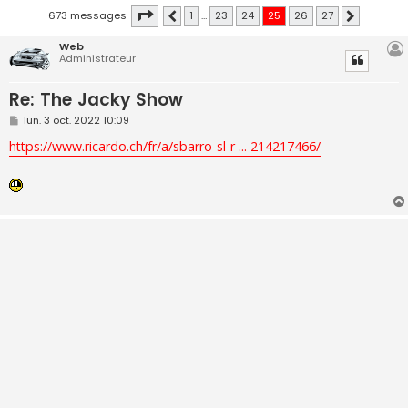
Page
25
sur
27
673 messages
1
…
23
24
25
26
27
Précédente
Suivante
Web
Administrateur
Re: The Jacky Show
M
lun. 3 oct. 2022 10:09
e
s
https://www.ricardo.ch/fr/a/sbarro-sl-r ... 214217466/
s
a
g
e