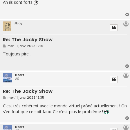
s
Ah ils sont forts
s
a
g
e
Jbay
Re: The Jacky Show
M
mer. 11 janv. 2023 12:15
e
s
Toujours pire...
s
a
g
e
Dtcrt
AS
Re: The Jacky Show
M
mer. 11 janv. 2023 13:35
e
s
C'est très cohérent avec le monde virtuel prôné actuellement ! On
s
s'en fout que ce soit faux. Ce n'est plus le problème !
a
g
e
Dtcrt