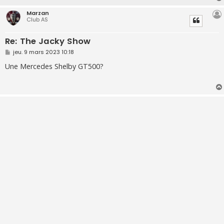
e
Marzan
Club AS
Re: The Jacky Show
M
jeu. 9 mars 2023 10:18
e
s
Une Mercedes Shelby GT500?
s
a
g
e