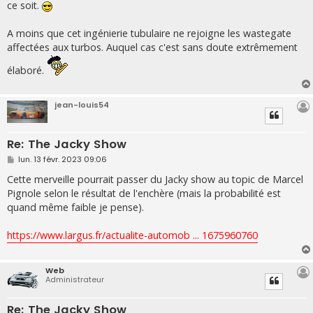
ce soit.
a
g
e
A moins que cet ingénierie tubulaire ne rejoigne les wastegate
affectées aux turbos. Auquel cas c'est sans doute extrêmement
élaboré.
jean-louis54
Re: The Jacky Show
M
lun. 13 févr. 2023 09:06
e
s
Cette merveille pourrait passer du Jacky show au topic de Marcel
s
Pignole selon le résultat de l'enchère (mais la probabilité est
a
g
quand même faible je pense).
e
https://www.largus.fr/actualite-automob ... 1675960760
Web
Administrateur
Re: The Jacky Show