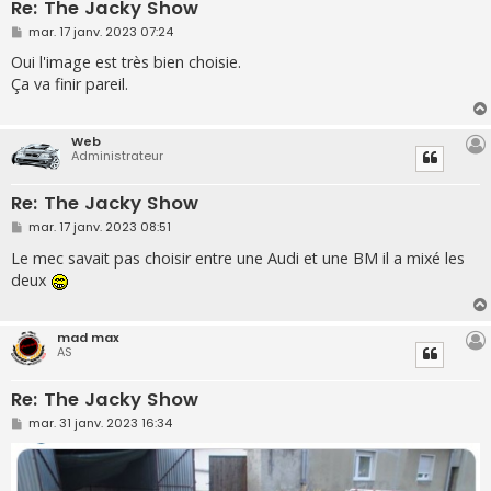
Re: The Jacky Show
M
mar. 17 janv. 2023 07:24
e
s
Oui l'image est très bien choisie.
s
Ça va finir pareil.
a
g
e
Web
Administrateur
Re: The Jacky Show
M
mar. 17 janv. 2023 08:51
e
s
Le mec savait pas choisir entre une Audi et une BM il a mixé les
s
deux
a
g
e
mad max
AS
Re: The Jacky Show
M
mar. 31 janv. 2023 16:34
e
s
s
a