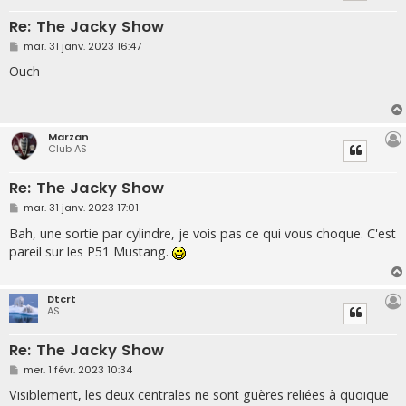
Re: The Jacky Show
M
mar. 31 janv. 2023 16:47
e
s
Ouch
s
a
g
e
Marzan
Club AS
Re: The Jacky Show
M
mar. 31 janv. 2023 17:01
e
s
Bah, une sortie par cylindre, je vois pas ce qui vous choque. C'est
s
pareil sur les P51 Mustang.
a
g
e
Dtcrt
AS
Re: The Jacky Show
M
mer. 1 févr. 2023 10:34
e
s
Visiblement, les deux centrales ne sont guères reliées à quoique
s