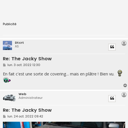
Publicité
Dtcrt
AS
Re: The Jacky Show
M
lun. 3 oct. 2022 12:30
e
s
En fait c'est une sorte de covering... mais en plâtre ! Bien vu.
s
a
g
e
Web
Administrateur
Re: The Jacky Show
M
lun. 24 oct. 2022 09:42
e
s
s