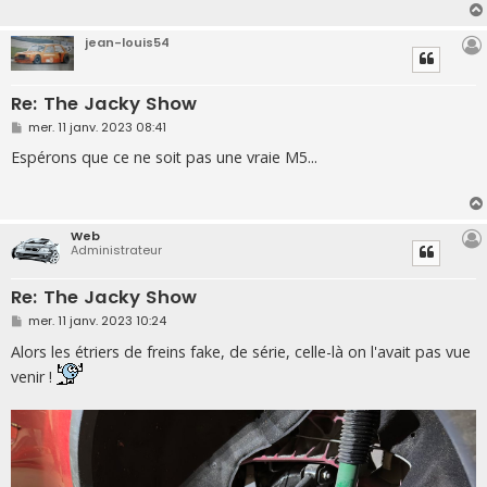
g
e
jean-louis54
Re: The Jacky Show
M
mer. 11 janv. 2023 08:41
e
s
Espérons que ce ne soit pas une vraie M5...
s
a
g
e
Web
Administrateur
Re: The Jacky Show
M
mer. 11 janv. 2023 10:24
e
s
Alors les étriers de freins fake, de série, celle-là on l'avait pas vue
s
venir !
a
g
e