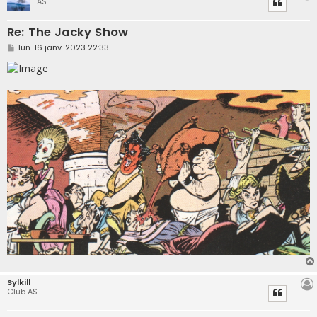
AS
Re: The Jacky Show
M
lun. 16 janv. 2023 22:33
e
s
s
a
g
e
Sylkill
Club AS