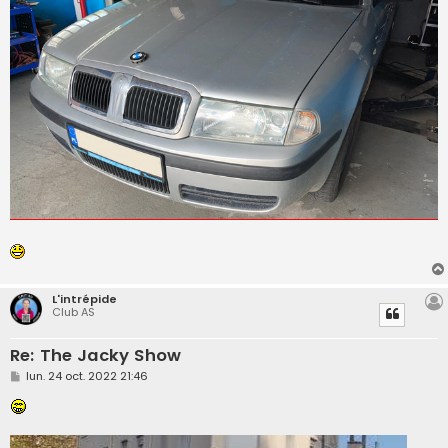
a
g
e
L'intrépide
Club AS
Re: The Jacky Show
M
lun. 24 oct. 2022 21:46
e
s
s
a
g