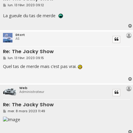
M
lun. 13 févr. 2023 09:12
e
s
La gueule du tas de merde
s
a
g
e
Dtcrt
AS
Re: The Jacky Show
M
lun. 13 févr. 2023 09:15
e
s
Quel tas de merde mais c’est pas vrai.
s
a
g
e
Web
Administrateur
Re: The Jacky Show
M
mer. 8 mars 2023 11:49
e
s
s
a
g