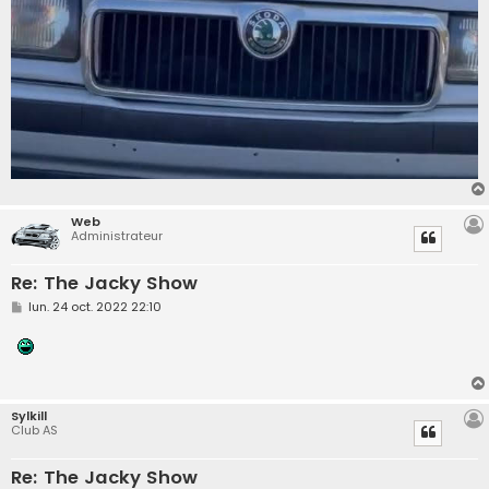
Web
Administrateur
Re: The Jacky Show
M
lun. 24 oct. 2022 22:10
e
s
s
a
g
e
Sylkill
Club AS
Re: The Jacky Show