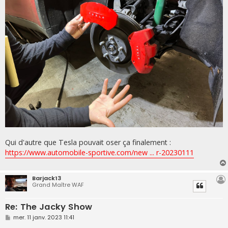
Qui d'autre que Tesla pouvait oser ça finalement :
https://www.automobile-sportive.com/new ... r-20230111
Barjack13
Grand Maître WAF
Re: The Jacky Show
M
mer. 11 janv. 2023 11:41
e