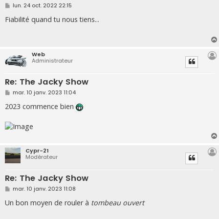
M
lun. 24 oct. 2022 22:15
e
s
Fiabilité quand tu nous tiens...
s
a
g
e
Web
Administrateur
Re: The Jacky Show
M
mar. 10 janv. 2023 11:04
e
s
2023 commence bien
s
a
g
e
Cypr-21
Modérateur
Re: The Jacky Show
M
mar. 10 janv. 2023 11:08
e
s
Un bon moyen de rouler à
tombeau ouvert
s
a