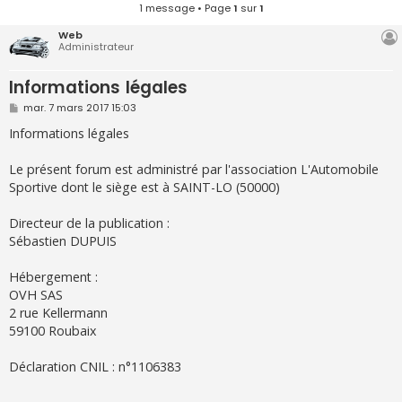
1 message • Page
1
sur
1
Web
Administrateur
Informations légales
M
mar. 7 mars 2017 15:03
e
s
Informations légales
s
a
g
Le présent forum est administré par l'association L'Automobile
e
Sportive dont le siège est à SAINT-LO (50000)
Directeur de la publication :
Sébastien DUPUIS
Hébergement :
OVH SAS
2 rue Kellermann
59100 Roubaix
Déclaration CNIL : n°1106383