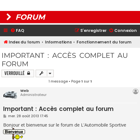
FORUM
FAQ
S’enregistrer
Connexion
Index du forum
Informations
Fonctionnement du forum
IMPORTANT : ACCÈS COMPLET AU
FORUM
Verrouillé
1 message • Page
1
sur
1
Web
Administrateur
Important : Accès complet au forum
M
mer. 28 août 2013 17:45
e
s
Bonjour et bienvenue sur le forum de L'Automobile Sportive
s
a
g