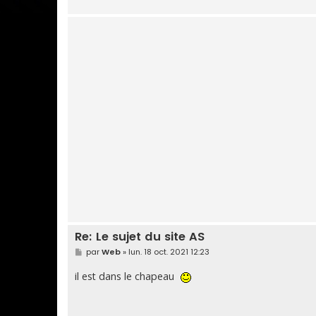
Re: Le sujet du site AS
M
par
Web
»
lun. 18 oct. 2021 12:23
e
s
il est dans le chapeau
s
a
g
e