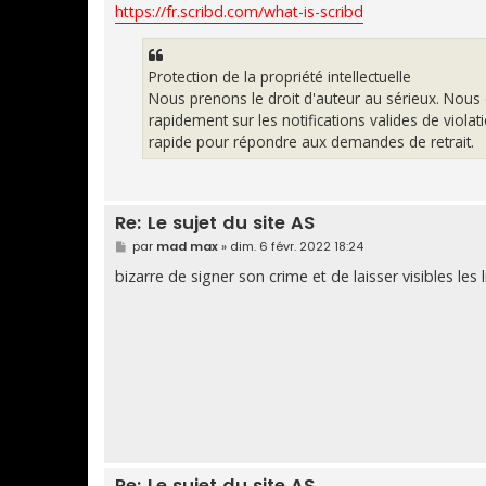
https://fr.scribd.com/what-is-scribd
Protection de la propriété intellectuelle
Nous prenons le droit d'auteur au sérieux. Nous 
rapidement sur les notifications valides de viol
rapide pour répondre aux demandes de retrait.
Re: Le sujet du site AS
M
par
mad max
»
dim. 6 févr. 2022 18:24
e
s
bizarre de signer son crime et de laisser visibles les 
s
a
g
e
Re: Le sujet du site AS