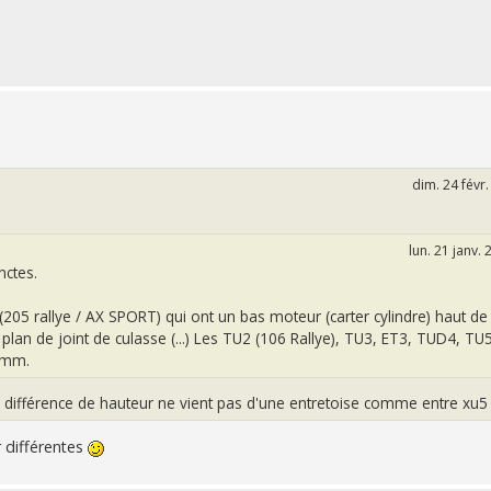
dim. 24 févr
lun. 21 janv.
nctes.
(205 rallye / AX SPORT) qui ont un bas moteur (carter cylindre) haut de
 plan de joint de culasse (...) Les TU2 (106 Rallye), TU3, ET3, TUD4, T
98mm.
 la différence de hauteur ne vient pas d'une entretoise comme entre xu5 
 différentes