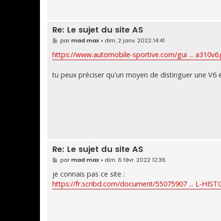
Re: Le sujet du site AS
M
par
mad max
»
dim. 2 janv. 2022 14:41
e
s
https://www.automobile-sportive.com/gui ... a310v6
s
a
g
tu peux préciser qu'un moyen de distinguer une V6 et
e
Re: Le sujet du site AS
M
par
mad max
»
dim. 6 févr. 2022 12:36
e
s
je connais pas ce site :
s
https://fr.scribd.com/document/55075907 ... L-HIST
a
g
e