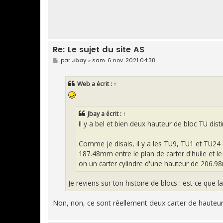
Re: Le sujet du site AS
M
par
Jbay
»
sam. 6 nov. 2021 04:38
e
s
s
Web
a écrit :
↑
a
g
e
Jbay
a écrit :
↑
Il y a bel et bien deux hauteur de bloc TU disti
Comme je disais, il y a les TU9, TU1 et TU24 
187.48mm entre le plan de carter d'huile et le
on un carter cylindre d'une hauteur de 206.
Je reviens sur ton histoire de blocs : est-ce que
Non, non, ce sont réellement deux carter de hauteur