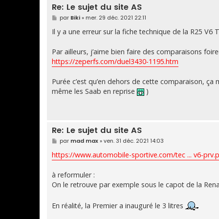
Re: Le sujet du site AS
M
par
Biki
»
mer. 29 déc. 2021 22:11
e
s
Il y a une erreur sur la fiche technique de la R25 V6
s
a
g
Par ailleurs, j’aime bien faire des comparaisons foi
e
https://zeperfs.com/duel3430-1195.htm
Purée c’est qu’en dehors de cette comparaison, ça 
même les Saab en reprise
)
Re: Le sujet du site AS
M
par
mad max
»
ven. 31 déc. 2021 14:03
e
s
https://www.automobile-sportive.com/tec ... v6-prv.
s
a
g
à reformuler :
e
On le retrouve par exemple sous le capot de la Rena
En réalité, la Premier a inauguré le 3 litres