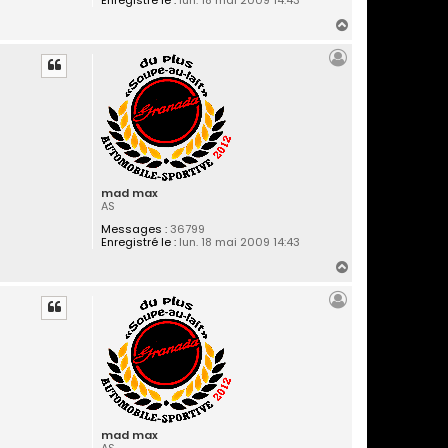
H
a
u
t
mad max
AS
Messages :
36799
Enregistré le :
lun. 18 mai 2009 14:43
H
a
u
t
mad max
AS