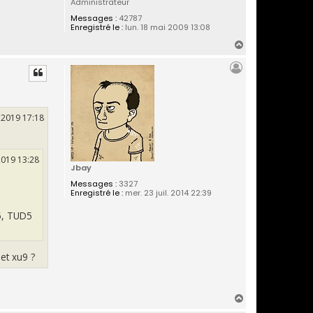
Administrateur
Messages :
42787
Enregistré le :
lun. 18 mai 2009 13:08
H
a
u
t
. 2019 17:18
 2019 13:28
Jbay
Messages :
3327
Enregistré le :
mer. 23 juil. 2014 22:39
U5, TUD5
et xu9 ?
H
a