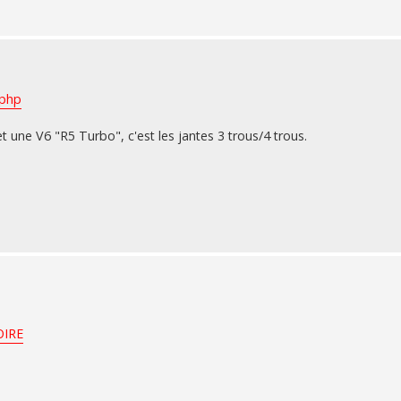
.php
 une V6 "R5 Turbo", c'est les jantes 3 trous/4 trous.
OIRE