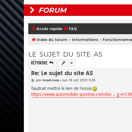
FORUM
Accès rapide
FAQ
Index du forum
Informations
Fonctionneme
LE SUJET DU SITE AS
Répondre
Re: Le sujet du site AS
M
par
mad max
»
lun. 18 oct. 2021 11:39
e
s
faudrait mettre le lien de l'essai
s
https://www.automobile-sportive.com/tec ... g-m13
a
g
e