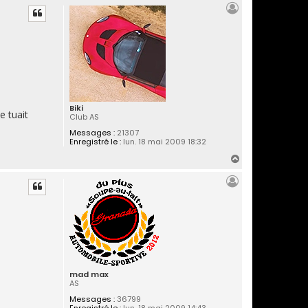
u
t
Biki
e tuait
Club AS
Messages :
21307
Enregistré le :
lun. 18 mai 2009 18:32
H
a
u
t
mad max
AS
Messages :
36799
Enregistré le :
lun. 18 mai 2009 14:43