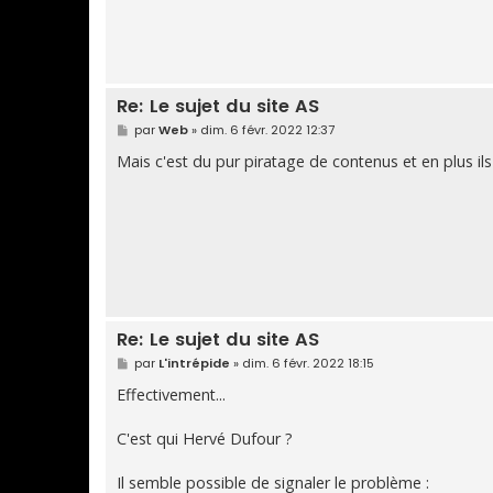
Re: Le sujet du site AS
M
par
Web
»
dim. 6 févr. 2022 12:37
e
s
Mais c'est du pur piratage de contenus et en plus 
s
a
g
e
Re: Le sujet du site AS
M
par
L'intrépide
»
dim. 6 févr. 2022 18:15
e
s
Effectivement...
s
a
g
C'est qui Hervé Dufour ?
e
Il semble possible de signaler le problème :