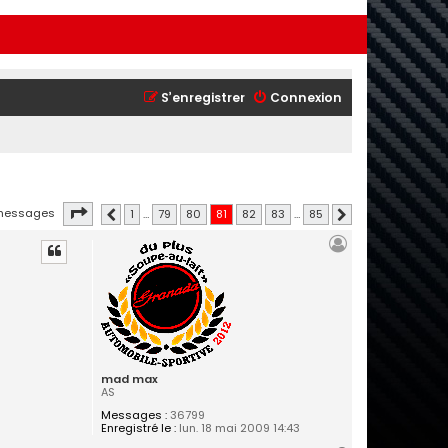
S’enregistrer
Connexion
Page
81
sur
85
 messages
1
…
79
80
81
82
83
…
85
Précédente
Suivante
mad max
AS
Messages :
36799
Enregistré le :
lun. 18 mai 2009 14:43