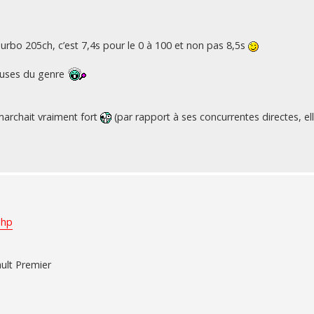
 Turbo 205ch, c’est 7,4s pour le 0 à 100 et non pas 8,5s
reuses du genre
marchait vraiment fort
(par rapport à ses concurrentes directes, ell
php
ult Premier