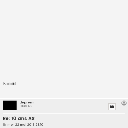
Publicité
deprem
Club AS
Re: 10 ans AS
M
mer. 22 mai 2013 23:10
e