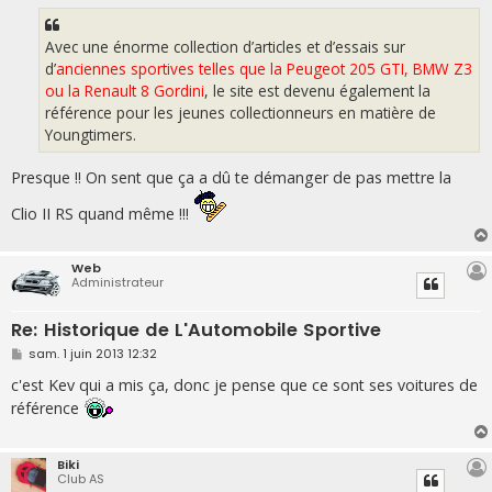
a
g
e
Avec une énorme collection d’articles et d’essais sur
d’
anciennes sportives telles que la Peugeot 205 GTI, BMW Z3
ou la Renault 8 Gordini
, le site est devenu également la
référence pour les jeunes collectionneurs en matière de
Youngtimers.
Presque !! On sent que ça a dû te démanger de pas mettre la
Clio II RS quand même !!!
Web
Administrateur
Re: Historique de L'Automobile Sportive
M
sam. 1 juin 2013 12:32
e
s
c'est Kev qui a mis ça, donc je pense que ce sont ses voitures de
s
référence
a
g
e
Biki
Club AS