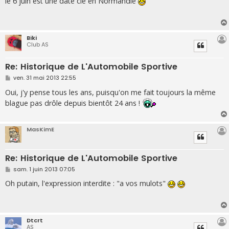
le 6 juin est une date clé en Normandie
s
a
g
e
Biki
Club AS
Re: Historique de L'Automobile Sportive
M
ven. 31 mai 2013 22:55
e
s
Oui, j'y pense tous les ans, puisqu'on me fait toujours la même
s
blague pas drôle depuis bientôt 24 ans !
a
g
e
MasKimE
Re: Historique de L'Automobile Sportive
M
sam. 1 juin 2013 07:05
e
s
Oh putain, l'expression interdite : "a vos mulots"
s
a
g
e
Dtcrt
AS