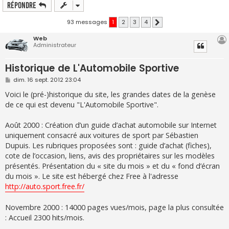
Répondre
93 messages
1
2
3
4
Suivante
Web
Administrateur
Historique de L'Automobile Sportive
M
dim. 16 sept. 2012 23:04
e
s
Voici le (pré-)historique du site, les grandes dates de la genèse
s
de ce qui est devenu "L'Automobile Sportive".
a
g
e
Août 2000 : Création d’un guide d’achat automobile sur Internet
uniquement consacré aux voitures de sport par Sébastien
Dupuis. Les rubriques proposées sont : guide d’achat (fiches),
cote de l’occasion, liens, avis des propriétaires sur les modèles
présentés. Présentation du « site du mois » et du « fond d’écran
du mois ». Le site est hébergé chez Free à l'adresse
http://auto.sport.free.fr/
Novembre 2000 : 14000 pages vues/mois, page la plus consultée
: Accueil 2300 hits/mois.