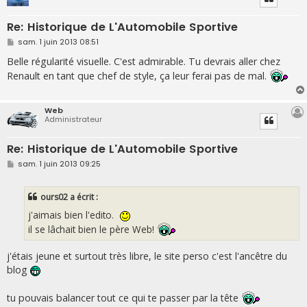
Re: Historique de L'Automobile Sportive
M
sam. 1 juin 2013 08:51
e
s
Belle régularité visuelle. C'est admirable. Tu devrais aller chez
s
Renault en tant que chef de style, ça leur ferai pas de mal.
a
g
e
Web
Administrateur
Re: Historique de L'Automobile Sportive
M
sam. 1 juin 2013 09:25
e
s
s
ours02 a écrit :
a
g
j'aimais bien l'edito.
e
il se lâchait bien le père Web!
j'étais jeune et surtout très libre, le site perso c'est l'ancêtre du
blog
tu pouvais balancer tout ce qui te passer par la tête