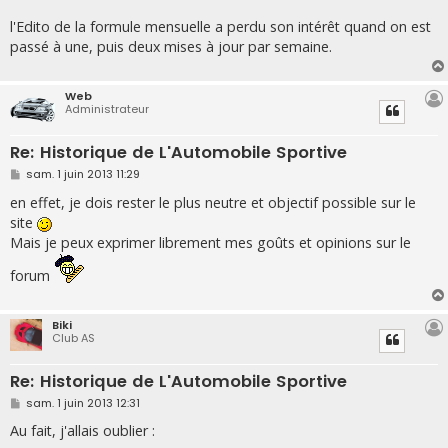
l'Edito de la formule mensuelle a perdu son intérêt quand on est
passé à une, puis deux mises à jour par semaine.
Web
Administrateur
Re: Historique de L'Automobile Sportive
M
sam. 1 juin 2013 11:29
e
s
en effet, je dois rester le plus neutre et objectif possible sur le
s
site
a
g
Mais je peux exprimer librement mes goûts et opinions sur le
e
forum
Biki
Club AS
Re: Historique de L'Automobile Sportive
M
sam. 1 juin 2013 12:31
e
s
Au fait, j'allais oublier :
s