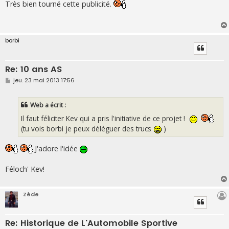
s
Très bien tourné cette publicité.
s
a
g
e
borbi
Re: 10 ans AS
M
jeu. 23 mai 2013 17:56
e
s
s
Web a écrit :
a
g
Il faut féliciter Kev qui a pris l'initiative de ce projet !
e
(tu vois borbi je peux déléguer des trucs
)
J'adore l'idée
Féloch' Kev!
Zède
Re: Historique de L'Automobile Sportive