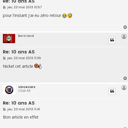
Re: 10 ans AS
M
jeu. 23 mai 2013 10:57
e
s
pour l'instant j'ai eu zéro retour
s
a
g
e
Bertrand
Re: 10 ans AS
M
jeu. 23 mai 2013 11:39
e
s
Nickel cet article
s
a
g
e
vincecars
Club AS
Re: 10 ans AS
M
jeu. 23 mai 2013 11:41
e
s
Bon article en effet
s
a
g