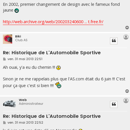
En 2002, premier changement de design avec le fameux fond
jaune
http://web.archive.org/web/200203240600 ... t.free.fr/
Biki
Club AS
Re: Historique de L'Automobile Sportive
M
ven. 31 mai 2013 22:51
e
s
Ah ouai, y'a eu du chemin !!!
s
a
g
Sinon je ne me rappelais plus que l'AS.com était du 6 juin !!! C'est
e
pour ça que c'est si bien !!!!
Web
Administrateur
Re: Historique de L'Automobile Sportive
M
ven. 31 mai 2013 22:52
e
s