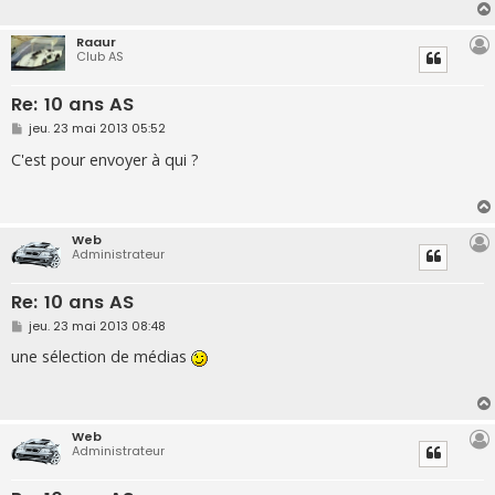
Raaur
Club AS
Re: 10 ans AS
M
jeu. 23 mai 2013 05:52
e
s
C'est pour envoyer à qui ?
s
a
g
e
Web
Administrateur
Re: 10 ans AS
M
jeu. 23 mai 2013 08:48
e
s
une sélection de médias
s
a
g
e
Web
Administrateur