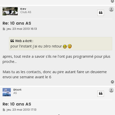
e
Kev
Club AS
Re: 10 ans AS
M
jeu. 23 mai 2013 16:13
e
s
s
Web a écrit :
a
g
pour l'instant j'ai eu zéro retour
e
apres, tout reste a savoir s'ils ne l'ont pas programmé pour plus
proche...
Mais tu as les contacts, donc au pire autant faire un deuxieme
envoi une semaine avant le 6
Dtcrt
AS
Re: 10 ans AS
M
jeu. 23 mai 2013 17:13
e