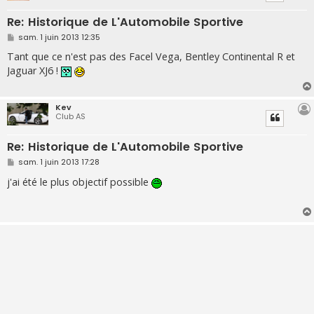
Re: Historique de L'Automobile Sportive
M
sam. 1 juin 2013 12:35
e
s
Tant que ce n'est pas des Facel Vega, Bentley Continental R et
s
Jaguar XJ6 !
a
g
e
Kev
Club AS
Re: Historique de L'Automobile Sportive
M
sam. 1 juin 2013 17:28
e
s
j'ai été le plus objectif possible
s
a
g
e