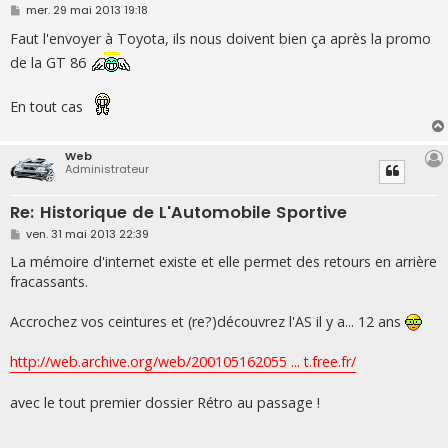
M
mer. 29 mai 2013 19:18
e
s
Faut l'envoyer à Toyota, ils nous doivent bien ça après la promo
s
de la GT 86
a
g
e
En tout cas
Web
Administrateur
Re: Historique de L'Automobile Sportive
M
ven. 31 mai 2013 22:39
e
s
La mémoire d'internet existe et elle permet des retours en arrière
s
fracassants.
a
g
e
Accrochez vos ceintures et (re?)découvrez l'AS il y a... 12 ans
http://web.archive.org/web/200105162055 ... t.free.fr/
avec le tout premier dossier Rétro au passage !