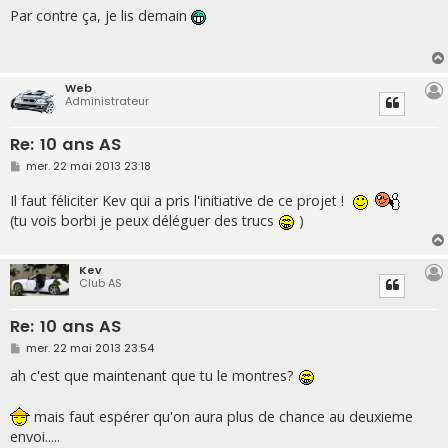
s
Par contre ça, je lis demain
s
a
g
e
Web
Administrateur
Re: 10 ans AS
M
mer. 22 mai 2013 23:18
e
s
Il faut féliciter Kev qui a pris l'initiative de ce projet !
s
a
(tu vois borbi je peux déléguer des trucs
)
g
e
Kev
Club AS
Re: 10 ans AS
M
mer. 22 mai 2013 23:54
e
s
ah c'est que maintenant que tu le montres?
s
a
g
mais faut espérer qu'on aura plus de chance au deuxieme
e
envoi.....