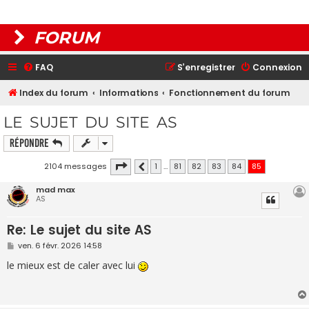
FORUM
FAQ
S’enregistrer
Connexion
Index du forum
Informations
Fonctionnement du forum
LE SUJET DU SITE AS
Répondre
Page
85
sur
85
2104 messages
1
…
81
82
83
84
85
Précédente
mad max
AS
Re: Le sujet du site AS
M
ven. 6 févr. 2026 14:58
e
s
le mieux est de caler avec lui
s
a
g
e