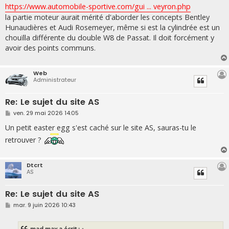
s
https://www.automobile-sportive.com/gui ... veyron.php
s
la partie moteur aurait mérité d'aborder les concepts Bentley
a
g
Hunaudières et Audi Rosemeyer, même si est la cylindrée est un
e
chouïlla différente du double W8 de Passat. Il doit forcément y
avoir des points communs.
Web
Administrateur
Re: Le sujet du site AS
M
ven. 29 mai 2026 14:05
e
s
Un petit easter egg s'est caché sur le site AS, sauras-tu le
s
retrouver ?
a
g
e
Dtcrt
AS
Re: Le sujet du site AS
M
mar. 9 juin 2026 10:43
e
s
s