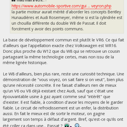
mad max
a écrit :
↑
a
g
https://www.automobile-sportive.com/gui ... veyron.php
e
la partie moteur aurait mérité d'aborder les concepts Bentley
Hunaudières et Audi Rosemeyer, même si est la cylindrée est
un chouïlla différente du double W8 de Passat. Il doit
forcément y avoir des points communs.
La base de développement commun est plutôt le VR6. Ce qui fait
d'ailleurs que l'appellation exacte chez Volkswagen est WR16.
Donc plus proche du W12 que du W8 qui se retrouve un cousin
partageant la même technologie certes, mais non issu de la
même lignée historique.
Le W8 d'ailleurs, bien plus rare, reste une curiosité technique. Une
démonstration de "vous voyez, on sait faire si on veut", bien plus
qu'une nécessité concrète. Il ne faisait d'ailleurs rien de mieux
qu'un V6 ou V8 déjà existant chez Audi, sauf que c'était une
épouvantable usine à gaz ayant comme seul "intérêt" que
d'exister. Il est fiable, à condition d'avoir les moyens de le garder
fiable. Le circuit de refroidissement est un enfer, la distribution
aussi. En fait le mieux est de sortir le moteur, on gagne
largement son temps à défaut d'argent. Bref, qu'est-ce qu'ils ont
été coller ça dans une... Passat ?