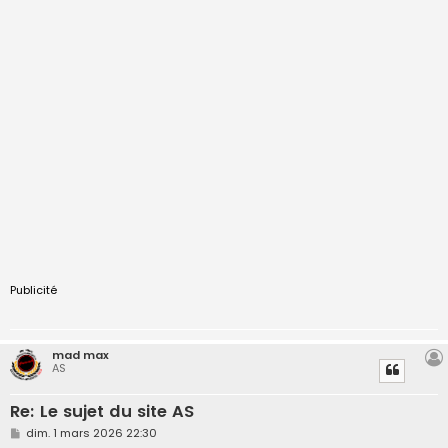
Publicité
mad max
AS
Re: Le sujet du site AS
M
dim. 1 mars 2026 22:30
e