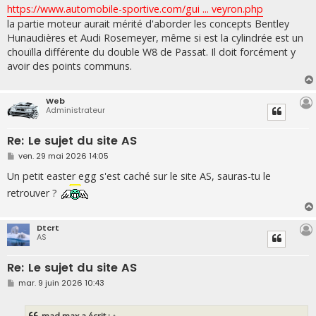
s
https://www.automobile-sportive.com/gui ... veyron.php
s
la partie moteur aurait mérité d'aborder les concepts Bentley
a
g
Hunaudières et Audi Rosemeyer, même si est la cylindrée est un
e
chouïlla différente du double W8 de Passat. Il doit forcément y
avoir des points communs.
Web
Administrateur
Re: Le sujet du site AS
M
ven. 29 mai 2026 14:05
e
s
Un petit easter egg s'est caché sur le site AS, sauras-tu le
s
retrouver ?
a
g
e
Dtcrt
AS
Re: Le sujet du site AS
M
mar. 9 juin 2026 10:43
e
s
s