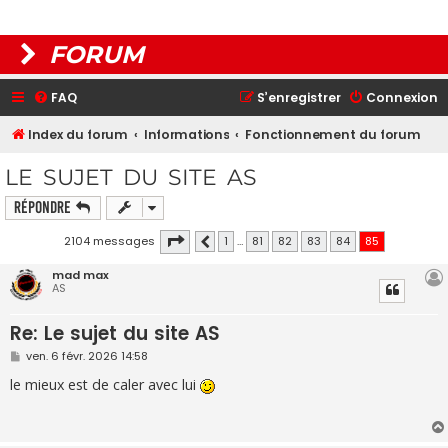
FORUM
FAQ
S’enregistrer
Connexion
Index du forum
Informations
Fonctionnement du forum
LE SUJET DU SITE AS
Répondre
Page
85
sur
85
2104 messages
1
…
81
82
83
84
85
Précédente
mad max
AS
Re: Le sujet du site AS
M
ven. 6 févr. 2026 14:58
e
s
le mieux est de caler avec lui
s
a
g
e