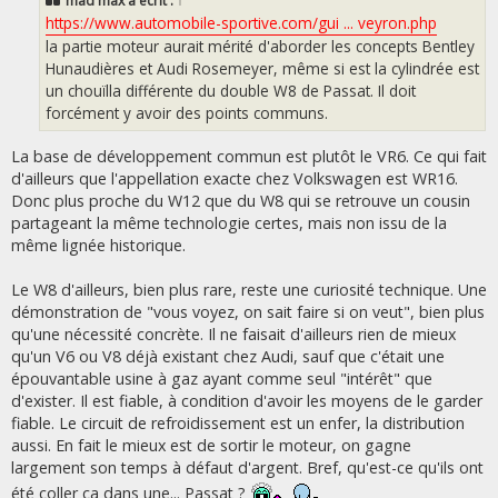
mad max
a écrit :
↑
a
g
https://www.automobile-sportive.com/gui ... veyron.php
e
la partie moteur aurait mérité d'aborder les concepts Bentley
Hunaudières et Audi Rosemeyer, même si est la cylindrée est
un chouïlla différente du double W8 de Passat. Il doit
forcément y avoir des points communs.
La base de développement commun est plutôt le VR6. Ce qui fait
d'ailleurs que l'appellation exacte chez Volkswagen est WR16.
Donc plus proche du W12 que du W8 qui se retrouve un cousin
partageant la même technologie certes, mais non issu de la
même lignée historique.
Le W8 d'ailleurs, bien plus rare, reste une curiosité technique. Une
démonstration de "vous voyez, on sait faire si on veut", bien plus
qu'une nécessité concrète. Il ne faisait d'ailleurs rien de mieux
qu'un V6 ou V8 déjà existant chez Audi, sauf que c'était une
épouvantable usine à gaz ayant comme seul "intérêt" que
d'exister. Il est fiable, à condition d'avoir les moyens de le garder
fiable. Le circuit de refroidissement est un enfer, la distribution
aussi. En fait le mieux est de sortir le moteur, on gagne
largement son temps à défaut d'argent. Bref, qu'est-ce qu'ils ont
été coller ça dans une... Passat ?