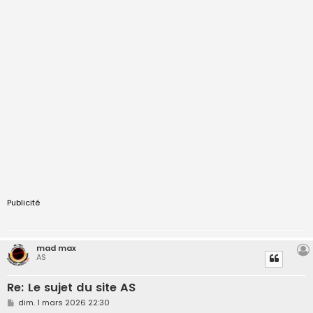
Publicité
mad max
AS
Re: Le sujet du site AS
M
dim. 1 mars 2026 22:30
e