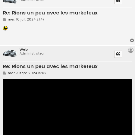
Re: Rions un peu avec les marketeux
M
mer. 10 juil. 2024 21:47
e
s
s
a
g
e
Web
Administrateur
Re: Rions un peu avec les marketeux
M
mar. 3 sept. 2024 15:02
e
s
s
a
g
e