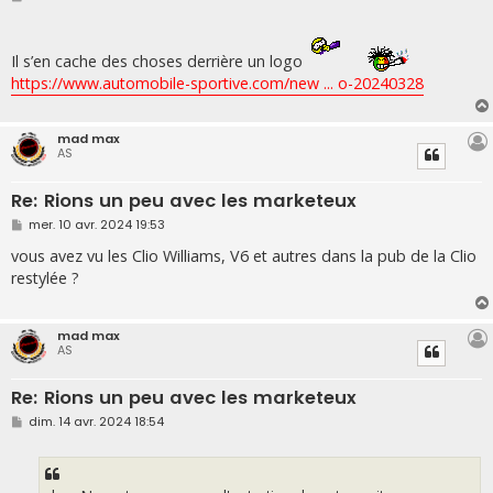
e
s
s
a
Il s’en cache des choses derrière un logo
g
e
https://www.automobile-sportive.com/new ... o-20240328
mad max
AS
Re: Rions un peu avec les marketeux
M
mer. 10 avr. 2024 19:53
e
s
vous avez vu les Clio Williams, V6 et autres dans la pub de la Clio
s
restylée ?
a
g
e
mad max
AS
Re: Rions un peu avec les marketeux
M
dim. 14 avr. 2024 18:54
e
s
s
a
g