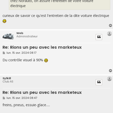
chez Norauto, on assure l'entretien de votre voiture
e
électrique
curieux de savoir ce qu'est l'entretien de la dite voiture électrique
Web
Administrateur
Re: Rions un peu avec les marketeux
M
lun. 15 avr. 2024 08:17
e
s
Du contrôle visuel à 90%
s
a
g
e
Sylkill
Club AS
Re: Rions un peu avec les marketeux
M
lun. 15 avr. 2024 08:47
e
s
freins, pneus, essuie-glace.....
s
a