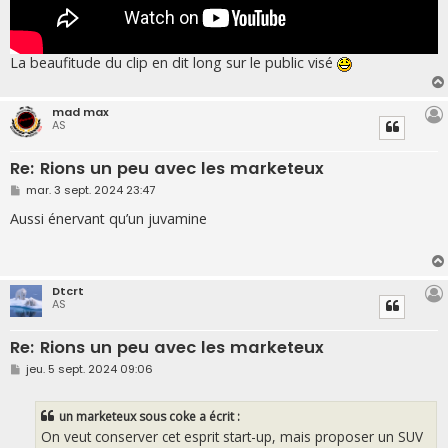
La beaufitude du clip en dit long sur le public visé
mad max
AS
Re: Rions un peu avec les marketeux
M
mar. 3 sept. 2024 23:47
e
s
Aussi énervant qu’un juvamine
s
a
g
e
Dtcrt
AS
Re: Rions un peu avec les marketeux
M
jeu. 5 sept. 2024 09:06
e
s
s
un marketeux sous coke a écrit :
a
g
On veut conserver cet esprit start-up, mais proposer un SUV
e