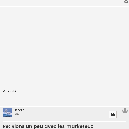
e
Publicité
Dtcrt
AS
Re: Rions un peu avec les marketeux