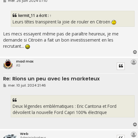
M
mer. 26 juin 2024 07:10
e
s
s
kermit_11
a écrit :
↑
a
g
Leurs têtes transpirent la joie de rouler en Citroën
e
Les mecs essayent même pas de paraître heureux, je me
demande si Citroën a fait un bon investissement en les
recrutant...
mad max
AS
Re: Rions un peu avec les marketeux
M
mer. 10 juil. 2024 21:46
e
s
s
a
g
Deux légendes emblématiques : Eric Cantona et Ford
e
dévoilent la nouvelle Ford Capri 100% électrique
Web
Administrateur