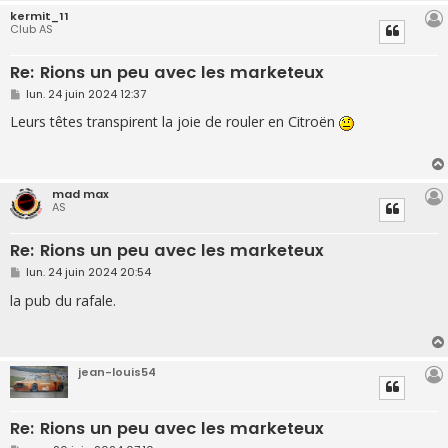
kermit_11
Club AS
Re: Rions un peu avec les marketeux
M
lun. 24 juin 2024 12:37
e
s
Leurs têtes transpirent la joie de rouler en Citroën
s
a
g
e
mad max
AS
Re: Rions un peu avec les marketeux
M
lun. 24 juin 2024 20:54
e
s
la pub du rafale.
s
a
g
e
jean-louis54
Re: Rions un peu avec les marketeux