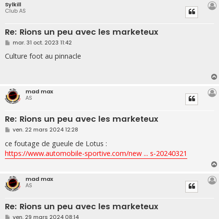
Sylkill
Club AS
Re: Rions un peu avec les marketeux
M
mar. 31 oct. 2023 11:42
e
s
Culture foot au pinnacle
s
a
g
e
mad max
AS
Re: Rions un peu avec les marketeux
M
ven. 22 mars 2024 12:28
e
s
ce foutage de gueule de Lotus :
s
https://www.automobile-sportive.com/new ... s-20240321
a
g
e
mad max
AS
Re: Rions un peu avec les marketeux
M
ven. 29 mars 2024 08:14