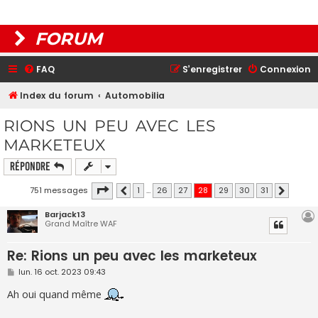
FORUM
FAQ
S’enregistrer
Connexion
Index du forum
Automobilia
RIONS UN PEU AVEC LES
MARKETEUX
Répondre
Page
28
sur
31
751 messages
1
…
26
27
28
29
30
31
Précédente
Suivante
Barjack13
Grand Maître WAF
Re: Rions un peu avec les marketeux
M
lun. 16 oct. 2023 09:43
e
s
Ah oui quand même
s
a
g