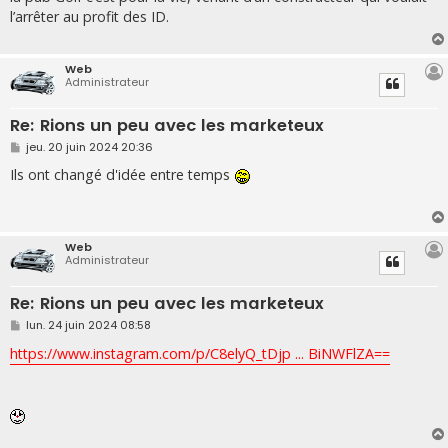
s
l’arrêter au profit des ID.
a
g
e
Web
Administrateur
Re: Rions un peu avec les marketeux
M
jeu. 20 juin 2024 20:36
e
s
Ils ont changé d'idée entre temps
s
a
g
e
Web
Administrateur
Re: Rions un peu avec les marketeux
M
lun. 24 juin 2024 08:58
e
s
https://www.instagram.com/p/C8elyQ_tDjp ... BiNWFlZA==
s
a
g
e