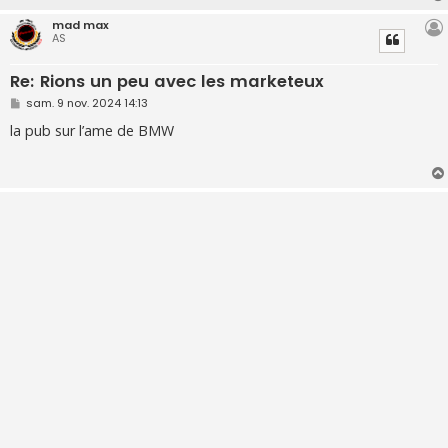
e
mad max
AS
Re: Rions un peu avec les marketeux
M
sam. 9 nov. 2024 14:13
e
s
la pub sur l’ame de BMW
s
a
g
e