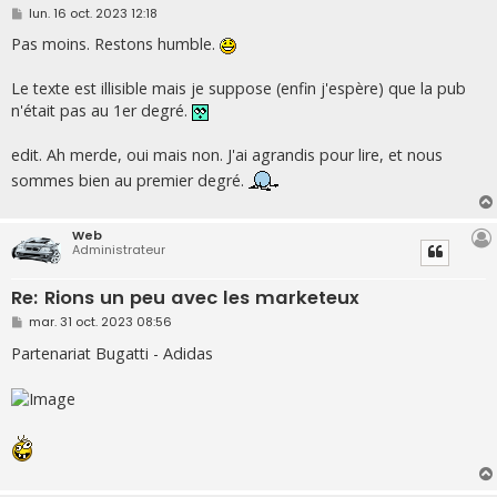
M
lun. 16 oct. 2023 12:18
e
s
Pas moins. Restons humble.
s
a
g
Le texte est illisible mais je suppose (enfin j'espère) que la pub
e
n'était pas au 1er degré.
edit. Ah merde, oui mais non. J'ai agrandis pour lire, et nous
sommes bien au premier degré.
Web
Administrateur
Re: Rions un peu avec les marketeux
M
mar. 31 oct. 2023 08:56
e
s
Partenariat Bugatti - Adidas
s
a
g
e