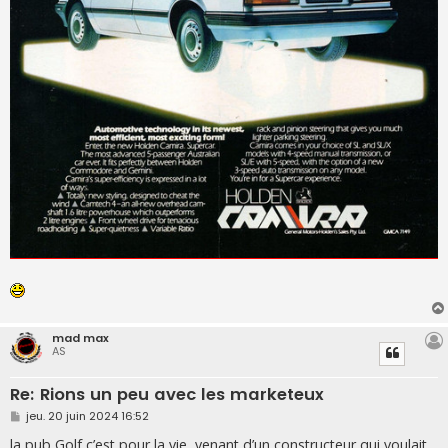
mad max
AS
Re: Rions un peu avec les marketeux
M
jeu. 20 juin 2024 16:52
e
s
la pub Golf c’est pour la vie, venant d’un constructeur qui voulait