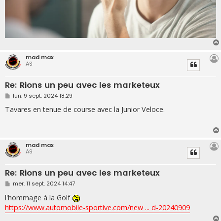
mad max
AS
Re: Rions un peu avec les marketeux
M
lun. 9 sept. 2024 18:29
e
s
Tavares en tenue de course avec la Junior Veloce.
s
a
g
e
mad max
AS
Re: Rions un peu avec les marketeux
M
mer. 11 sept. 2024 14:47
e
s
l'hommage à la Golf
s
https://www.automobile-sportive.com/new ... d-20240909
a
g