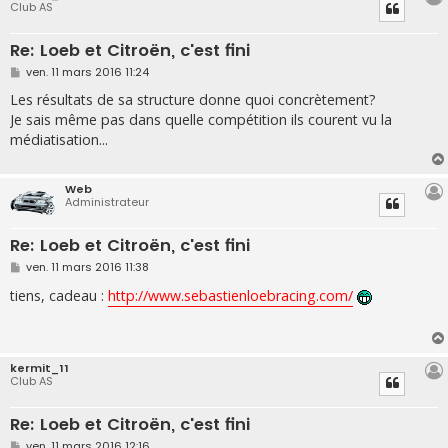
Club AS
Re: Loeb et Citroën, c'est fini
M
ven. 11 mars 2016 11:24
e
s
Les résultats de sa structure donne quoi concrètement?
s
Je sais même pas dans quelle compétition ils courent vu la
a
g
médiatisation...
e
Web
Administrateur
Re: Loeb et Citroën, c'est fini
M
ven. 11 mars 2016 11:38
e
s
tiens, cadeau :
http://www.sebastienloebracing.com/
s
a
g
e
kermit_11
Club AS
Re: Loeb et Citroën, c'est fini
M
ven. 11 mars 2016 12:16