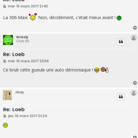
M
mer. 15 mars 2017 21:40
e
s
La 306 Maxi
Non, décidément, c'était mieux avant !
s
a
g
e
Grizzly
Club AS
Re: Loeb
M
mer. 15 mars 2017 23:56
e
s
Ce bruit cette gueule une auto démoniaque !
s
a
g
e
Jbay
Re: Loeb
M
jeu. 16 mars 2017 01:24
e
s
s
a
g