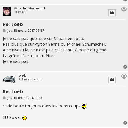
e
Nico_le_Normand
Club AS
Re: Loeb
M
jeu. 16 mars 2017 05:57
e
s
Je ne sais pas quoi dire sur Sébastien Loeb.
s
Pas plus que sur Ayrton Senna ou Michael Schumacher.
a
g
A ce niveau là, ce n'est plus du talent... à peine du génie.
e
La grâce céleste, peut-être.
Je ne sais pas.
Web
Administrateur
Re: Loeb
M
jeu. 16 mars 2017 11:45
e
s
raide boule toujours dans les bons coups
s
a
g
XU Power
e