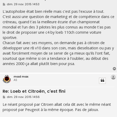
M
dim. 29 nov. 2015 14:53
e
s
L'autophobie était bien réelle mais c'est pas l'excuse à tout.
s
C'est aussi une question de marketing et de compétence dans ce
a
g
créneau, quand t'as la meilleure écurie d'un championnat
e
mondial et l'un des 3 pilotes les plus connus au monde t'as pas
le droit de proposer une c4 by loeb 110ch comme voiture
sportive.
Chacun fait avec ses moyens, on demande pas à citroën de
développer une r8 v10 dans son coin, mais dieselisation ou pas y
avait forcément moyen de se servir de ça mieux qu'ils l'ont fait,
sourtout que même si on a tendance à l'oublier, au début des
années 2000 ça allait plutôt bien pour psa.
mad max
AS
Re: Loeb et Citroën, c'est fini
M
dim. 29 nov. 2015 14:56
e
s
Le néant proposé par Citroen allait cela dit avec le même néant
s
proposé par Peugeot à la même époque. Pas de jaloux.
a
g