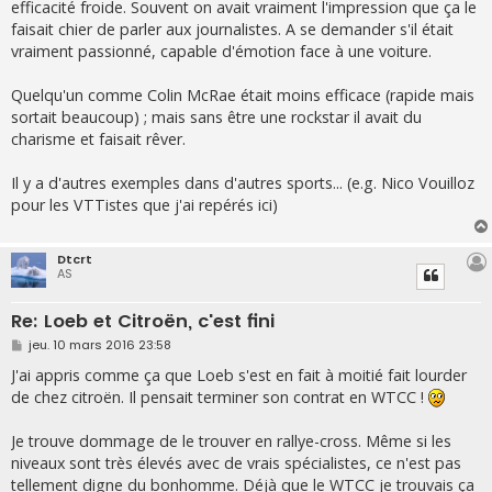
efficacité froide. Souvent on avait vraiment l'impression que ça le
faisait chier de parler aux journalistes. A se demander s'il était
vraiment passionné, capable d'émotion face à une voiture.
Quelqu'un comme Colin McRae était moins efficace (rapide mais
sortait beaucoup) ; mais sans être une rockstar il avait du
charisme et faisait rêver.
Il y a d'autres exemples dans d'autres sports... (e.g. Nico Vouilloz
pour les VTTistes que j'ai repérés ici)
Dtcrt
AS
Re: Loeb et Citroën, c'est fini
M
jeu. 10 mars 2016 23:58
e
s
J'ai appris comme ça que Loeb s'est en fait à moitié fait lourder
s
de chez citroën. Il pensait terminer son contrat en WTCC !
a
g
e
Je trouve dommage de le trouver en rallye-cross. Même si les
niveaux sont très élevés avec de vrais spécialistes, ce n'est pas
tellement digne du bonhomme. Déjà que le WTCC je trouvais ça