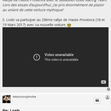
Lors des essais d’aujourd’hui, j’ai pris énormément de plaisir
au volant de cette voiture mythique!
S. Loeb va participer au 29ème rallye de Haute-Provence (18 et
19 Mars 2017) avec sa nouvelle voiture.
Mazoutophobe
Re: Loeb