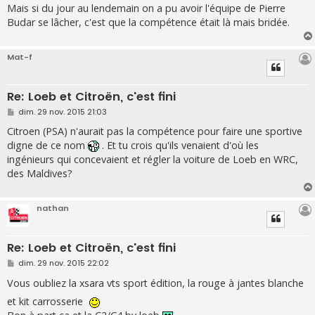
e
Mais si du jour au lendemain on a pu avoir l'équipe de Pierre
Budar se lâcher, c'est que la compétence était là mais bridée.
Mat-f
Re: Loeb et Citroën, c'est fini
M
dim. 29 nov. 2015 21:03
e
s
Citroen (PSA) n'aurait pas la compétence pour faire une sportive
s
digne de ce nom
. Et tu crois qu'ils venaient d'où les
a
g
ingénieurs qui concevaient et régler la voiture de Loeb en WRC,
e
des Maldives?
nathan
Re: Loeb et Citroën, c'est fini
M
dim. 29 nov. 2015 22:02
e
s
Vous oubliez la xsara vts sport édition, la rouge à jantes blanche
s
a
et kit carrosserie
g