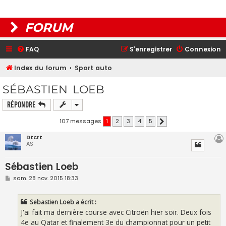
FORUM
FAQ
S’enregistrer
Connexion
Index du forum
Sport auto
SÉBASTIEN LOEB
Répondre
107 messages
1
2
3
4
5
Suivante
Dtcrt
AS
Sébastien Loeb
M
sam. 28 nov. 2015 18:33
e
s
s
Sebastien Loeb a écrit :
a
g
J'ai fait ma dernière course avec Citroën hier soir. Deux fois
e
4e au Qatar et finalement 3e du championnat pour un petit