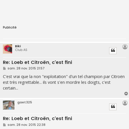
Publicité
Biki
Club AS
Re: Loeb et Citroën, c'est fini
M
sam. 28 nov. 2015 21:57
e
s
C'est vrai que la non "exploitation" d'un tel champion par Citroën
s
est très regrettable... ils vont s'en mordre les doigts, c'est
a
g
certain...
e
gaet325
Re: Loeb et Citroën, c'est fini
M
sam. 28 nov. 2015 22:38
e