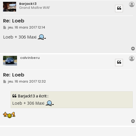
Barjack13
Grand Maître WAF
Re: Loeb
M
jeu. 16 mars 2017 12:14
e
s
Loeb + 306 Maxi
s
a
g
e
calvinberu
Re: Loeb
M
jeu. 16 mars 2017 12:32
e
s
s
Barjack13 a écrit :
a
g
Loeb + 306 Maxi
e