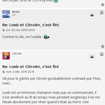
Bon à part ca et la C2/C4 by loeb
e
Dtcrt
AS
Re: Loeb et Citroën, c'est fini
M
lun. 30 nov. 2015 12:04
e
s
Comme tu dis, on l'oublie.
s
a
g
e
Citrub
Re: Loeb et Citroën, c'est fini
M
mer. 2 déc. 2015 22:19
e
s
Ok pour le gâchis par Citroën (probablement contraint par PSA),
s
mais...
a
g
e
Loeb est un immense champion mais pas un communicant, il
s'est amélioré au fil du temps mais pendant longtemps il ne me
faisait absolument pas rêver quand il était au micro. Une