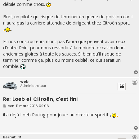
débile comme choix.
Bref, un pilote qui risque de terminer en queue de poisson car il
n'aura pas la carrière attendue de dirigeant chez Citroën sport.
Et nos constructeurs n'ont pas l'aura que peuvent avoir ceux
d'outre Rhin, pour nous ressortir à la moindre occasion leurs
anciennes gloires à toute les sauces. Si bien qu'il risque de
terminer comme ça, plus ou moins oublié, ce qui serait un
comble.
Web
Administrateur
Re: Loeb et Citroën, c'est fini
M
ven. 11 mars 2016 09:06
e
s
il a déjà Loeb Racing pour jouer au directeur sportif
s
a
g
e
kermit_11