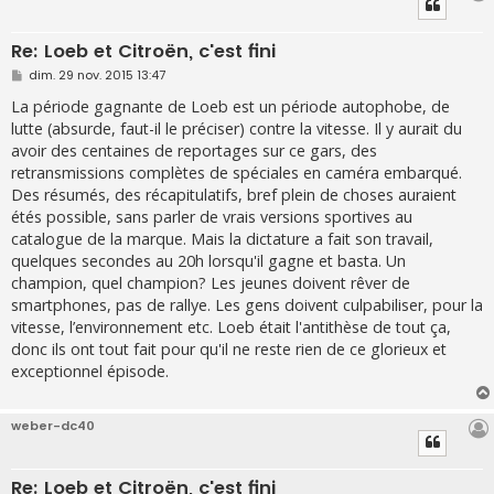
Re: Loeb et Citroën, c'est fini
M
dim. 29 nov. 2015 13:47
e
s
La période gagnante de Loeb est un période autophobe, de
s
lutte (absurde, faut-il le préciser) contre la vitesse. Il y aurait du
a
g
avoir des centaines de reportages sur ce gars, des
e
retransmissions complètes de spéciales en caméra embarqué.
Des résumés, des récapitulatifs, bref plein de choses auraient
étés possible, sans parler de vrais versions sportives au
catalogue de la marque. Mais la dictature a fait son travail,
quelques secondes au 20h lorsqu'il gagne et basta. Un
champion, quel champion? Les jeunes doivent rêver de
smartphones, pas de rallye. Les gens doivent culpabiliser, pour la
vitesse, l’environnement etc. Loeb était l'antithèse de tout ça,
donc ils ont tout fait pour qu'il ne reste rien de ce glorieux et
exceptionnel épisode.
weber-dc40
Re: Loeb et Citroën, c'est fini