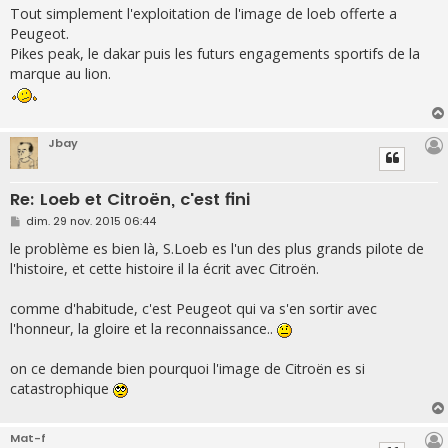
s
Tout simplement l'exploitation de l'image de loeb offerte a
s
Peugeot.
a
g
Pikes peak, le dakar puis les futurs engagements sportifs de la
e
marque au lion.
Jbay
Re: Loeb et Citroën, c'est fini
M
dim. 29 nov. 2015 06:44
e
s
le problème es bien là, S.Loeb es l'un des plus grands pilote de
s
l'histoire, et cette histoire il la écrit avec Citroën.
a
g
e
comme d'habitude, c'est Peugeot qui va s'en sortir avec
l'honneur, la gloire et la reconnaissance..
on ce demande bien pourquoi l'image de Citroën es si
catastrophique
Mat-f