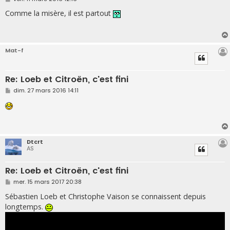
e
s
Comme la misère, il est partout
s
a
g
e
Mat-f
Re: Loeb et Citroën, c'est fini
M
dim. 27 mars 2016 14:11
e
s
s
a
g
e
Dtcrt
AS
Re: Loeb et Citroën, c'est fini
M
mer. 15 mars 2017 20:38
e
s
Sébastien Loeb et Christophe Vaison se connaissent depuis
s
longtemps.
a
g
e