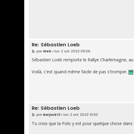
Re: Sébastien Loeb
M
par
Web
»
lun. 2 oct. 2023 09:06
e
s
Sébastien Loeb remporte le Rallye Charlemagne, au 
s
a
g
Voilà, c'est quand même facile de pas s'tromper.
e
Re: Sébastien Loeb
M
par
Barjack13
»
lun. 2 oct. 2023 10:50
e
s
Tu crois que la Polo y est pour quelque chose dans l
s
a
g