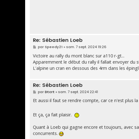
e
Re: Sébastien Loeb
M
par
Speedy21
»
sam. 7 sept. 2024 19:26
e
s
Victoire au rally du mont blanc sur a110 r-gt...
s
Apparemment le début du rally il fallait envoyer du s
a
g
L'alpine un cran en dessous des 4rm dans les épingle
e
Re: Sébastien Loeb
M
par
Dtcrt
»
sam. 7 sept. 2024 22:41
e
s
Et aussi il faut se rendre compte, car ce n'est plus la
s
a
g
Et ça, ça fait plaisir.
e
Quant à Loeb qui gagne encore et toujours, avec sa
concurrents.