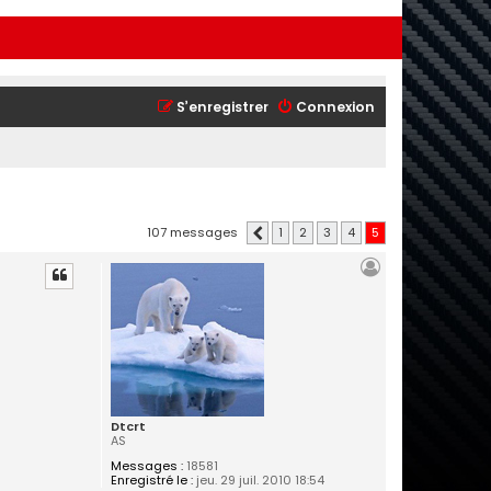
S’enregistrer
Connexion
107 messages
1
2
3
4
5
Précédente
Dtcrt
AS
Messages :
18581
Enregistré le :
jeu. 29 juil. 2010 18:54