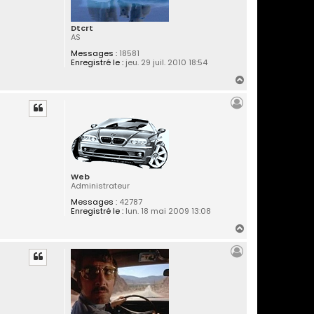
Dtcrt
AS
Messages :
18581
Enregistré le :
jeu. 29 juil. 2010 18:54
H
a
u
t
Web
Administrateur
Messages :
42787
Enregistré le :
lun. 18 mai 2009 13:08
H
a
u
t