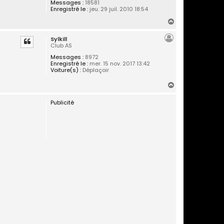
Messages :
18581
Enregistré le :
jeu. 29 juil. 2010 18:54
H
a
Sylkill
u
Club AS
t
Messages :
8972
Enregistré le :
mer. 15 nov. 2017 13:42
Voiture(s) :
Déplaçoir
H
a
Publicité
u
t