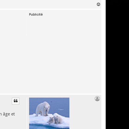
H
a
Publicité
u
t
n âge et