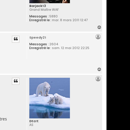
Barjack13
Grand Maître WAF
Messages :
5880
Enregistré le :
mar. 8 mars 2011 12:47
H
a
Speedy21
u
t
Messages :
2604
Enregistré le :
sam. 12 mai 2012 22:25
H
a
u
t
tres
Dtcrt
AS