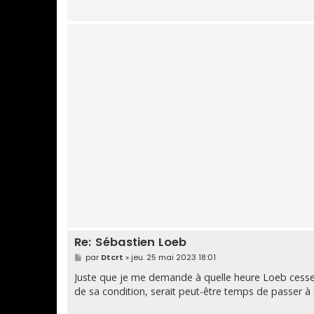
Re: Sébastien Loeb
M
par
Dtcrt
»
jeu. 25 mai 2023 18:01
e
s
Juste que je me demande à quelle heure Loeb cesse
s
de sa condition, serait peut-être temps de passer à
a
g
e