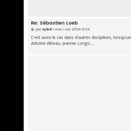
Re: Sébastien Loeb
M
par
Sylkill
»
mar. 1 oct. 2024 10:34
e
s
C'est aussi le cas dans d'autres disciplines, lorsqu'
s
Antoine Albeau, Jeannie Longo, ...
a
g
e