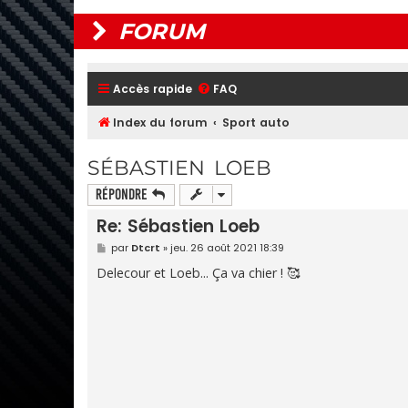
FORUM
Accès rapide
FAQ
Index du forum
Sport auto
SÉBASTIEN LOEB
Répondre
Re: Sébastien Loeb
M
par
Dtcrt
»
jeu. 26 août 2021 18:39
e
s
Delecour et Loeb... Ça va chier ! 🥰
s
a
g
e