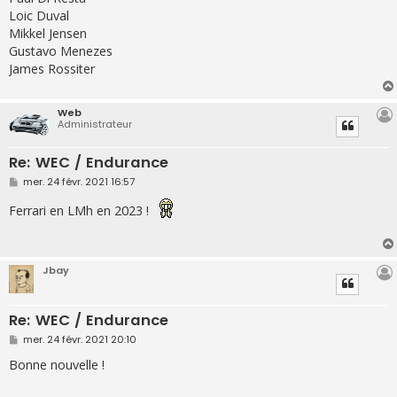
Loic Duval
Mikkel Jensen
Gustavo Menezes
James Rossiter
Web
Administrateur
Re: WEC / Endurance
M
mer. 24 févr. 2021 16:57
e
s
Ferrari en LMh en 2023 !
s
a
g
e
Jbay
Re: WEC / Endurance
M
mer. 24 févr. 2021 20:10
e
s
Bonne nouvelle !
s
a
g