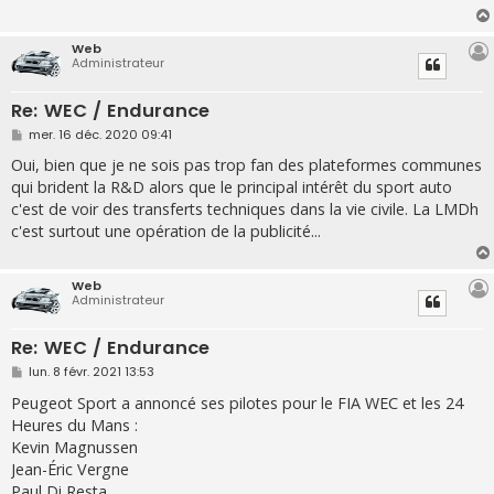
g
e
Web
Administrateur
Re: WEC / Endurance
M
mer. 16 déc. 2020 09:41
e
s
Oui, bien que je ne sois pas trop fan des plateformes communes
s
qui brident la R&D alors que le principal intérêt du sport auto
a
g
c'est de voir des transferts techniques dans la vie civile. La LMDh
e
c'est surtout une opération de la publicité...
Web
Administrateur
Re: WEC / Endurance
M
lun. 8 févr. 2021 13:53
e
s
Peugeot Sport a annoncé ses pilotes pour le FIA WEC et les 24
s
Heures du Mans :
a
g
Kevin Magnussen
e
Jean-Éric Vergne
Paul Di Resta