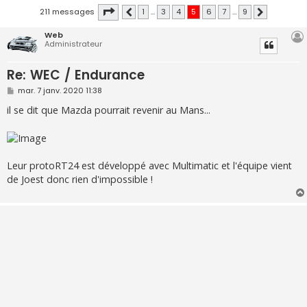
Page
5
sur
9
211 messages
1
…
3
4
5
6
7
…
9
Précédente
Suivante
Web
Administrateur
Re: WEC / Endurance
M
mar. 7 janv. 2020 11:38
e
s
il se dit que Mazda pourrait revenir au Mans...
s
a
g
e
Leur protoRT24 est développé avec Multimatic et l'équipe vient
de Joest donc rien d'impossible !