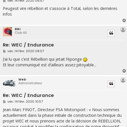
M
ven. 14 févr. 2020 06:57
e
s
Peugeot vire rébellion et s'associe à Total, selon les dernières
s
infos
a
g
e
Biki
Club AS
Re: WEC / Endurance
M
ven. 14 févr. 2020 08:07
e
s
J’ai lu que c’est Rébellion qui jetait l’éponge
s
Et leur communiqué est d’ailleurs assez pitoyable...
a
g
e
Web
Administrateur
Re: WEC / Endurance
M
ven. 14 févr. 2020 10:57
e
s
Jean-Marc FINOT, Directeur PSA Motorsport : « Nous sommes
s
actuellement dans la phase initiale de construction technique du
a
g
projet WEC et nous prenons acte de la décision de REBELLION,
e
qui nous conduit à modifier la configuration de notre dispositif