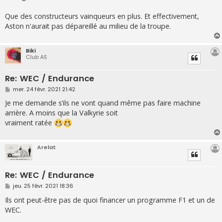
Que des constructeurs vainqueurs en plus. Et effectivement,
Aston n'aurait pas dépareillé au milieu de la troupe.
Biki
Club AS
Re: WEC / Endurance
M
mer. 24 févr. 2021 21:42
e
s
Je me demande s’ils ne vont quand même pas faire machine
s
arrière. A moins que la Valkyrie soit
a
g
vraiment ratée
e
Arelat
Re: WEC / Endurance
M
jeu. 25 févr. 2021 18:36
e
s
Ils ont peut-être pas de quoi financer un programme F1 et un de
s
WEC.
a
g