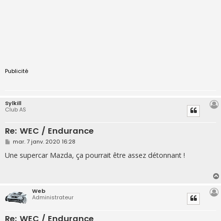
Publicité
Sylkill
Club AS
Re: WEC / Endurance
M
mar. 7 janv. 2020 16:28
e
s
Une supercar Mazda, ça pourrait être assez détonnant !
s
a
g
e
Web
Administrateur
Re: WEC / Endurance