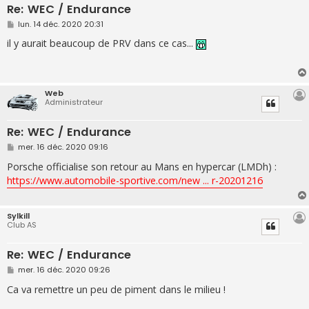
Re: WEC / Endurance
M
lun. 14 déc. 2020 20:31
e
s
il y aurait beaucoup de PRV dans ce cas...
s
a
g
e
Web
Administrateur
Re: WEC / Endurance
M
mer. 16 déc. 2020 09:16
e
s
Porsche officialise son retour au Mans en hypercar (LMDh) :
s
https://www.automobile-sportive.com/new ... r-20201216
a
g
e
Sylkill
Club AS
Re: WEC / Endurance
M
mer. 16 déc. 2020 09:26
e
s
Ca va remettre un peu de piment dans le milieu !
s
a