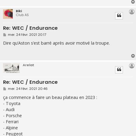
e
Biki
Club AS
Re: WEC / Endurance
M
mer. 24 févr. 2021 20:17
e
s
Dire qu’Aston s’est barré après avoir motivé la troupe.
s
a
g
e
Arelat
Re: WEC / Endurance
M
mer. 24 févr. 2021 20:46
e
s
ça commence à faire un beau plateau en 2023 :
s
- Toyota
a
g
- Audi
e
- Porsche
- Ferrari
- Alpine
- Peugeot