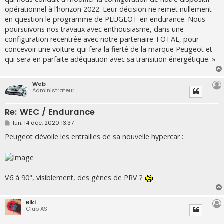
opérationnel à l’horizon 2022. Leur décision ne remet nullement
en question le programme de PEUGEOT en endurance. Nous
poursuivons nos travaux avec enthousiasme, dans une
configuration recentrée avec notre partenaire TOTAL, pour
concevoir une voiture qui fera la fierté de la marque Peugeot et
qui sera en parfaite adéquation avec sa transition énergétique. »
Web
Administrateur
Re: WEC / Endurance
M
lun. 14 déc. 2020 13:37
e
s
Peugeot dévoile les entrailles de sa nouvelle hypercar :
s
a
g
e
V6 à 90°, visiblement, des gènes de PRV ?
Biki
Club AS