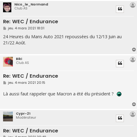
Nico_le_Normand
Club AS
Re: WEC / Endurance
M
jeu. 4 mars 2021 18:01
e
s
24 Heures du Mans Auto 2021 repoussées du 12/13 Juin au
s
21/22 Août.
a
g
e
Biki
Club AS
Re: WEC / Endurance
M
jeu. 4 mars 2021 20:15
e
s
Là aussi faut rappeler que Macron a été élu président ?
s
a
g
e
Cypr-21
Modérateur
Re: WEC / Endurance
M