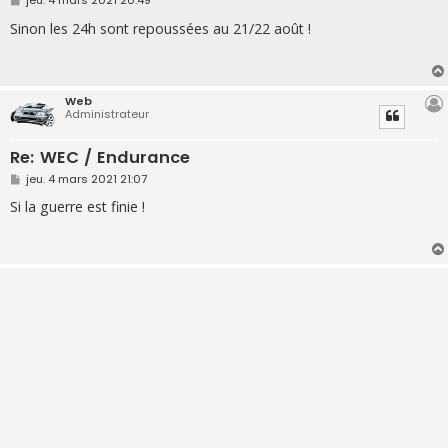
jeu. 4 mars 2021 20:49
e
s
Sinon les 24h sont repoussées au 21/22 août !
s
a
g
e
Web
Administrateur
Re: WEC / Endurance
M
jeu. 4 mars 2021 21:07
e
s
Si la guerre est finie !
s
a
g
e