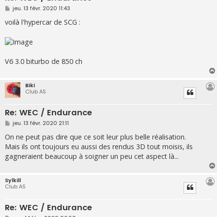
M
jeu. 13 févr. 2020 11:43
e
s
voilà l'hypercar de SCG :
s
a
g
e
V6 3.0 biturbo de 850 ch
Biki
Club AS
Re: WEC / Endurance
M
jeu. 13 févr. 2020 21:11
e
s
On ne peut pas dire que ce soit leur plus belle réalisation.
s
Mais ils ont toujours eu aussi des rendus 3D tout moisis, ils
a
g
gagneraient beaucoup à soigner un peu cet aspect là...
e
Sylkill
Club AS
Re: WEC / Endurance