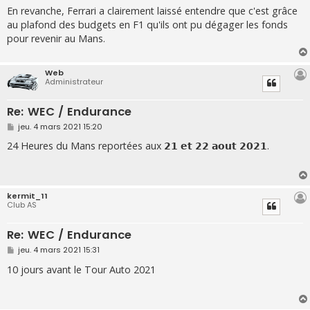
e
En revanche, Ferrari a clairement laissé entendre que c'est grâce
au plafond des budgets en F1 qu'ils ont pu dégager les fonds
pour revenir au Mans.
Web
Administrateur
Re: WEC / Endurance
M
jeu. 4 mars 2021 15:20
e
s
24 Heures du Mans reportées aux 𝟮𝟭 𝗲𝘁 𝟮𝟮 𝗮𝗼𝘂𝘁 𝟮𝟬𝟮𝟭.
s
a
g
e
kermit_11
Club AS
Re: WEC / Endurance
M
jeu. 4 mars 2021 15:31
e
s
10 jours avant le Tour Auto 2021
s
a
g
e