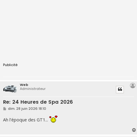
Publicité
Web
Administrateur
Re: 24 Heures de Spa 2026
M
dim. 28 juin 2026 18:10
e
s
Ah l'époque des GT1...
s
a
g
e