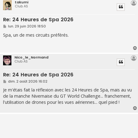
takumi
Club AS
Re: 24 Heures de Spa 2026
M
lun. 29 juin 2026 18:50
e
s
Spa, un de mes circuits préférés.
s
a
g
e
Nico_le_Normand
Club AS
Re: 24 Heures de Spa 2026
M
dim. 2 août 2026 16:02
e
s
Je m'étais fait la réflexion avec les 24 Heures de Spa, mais au vu
s
de la manche Nivernaise du GT World Challenge... franchement,
a
g
l'utilisation de drones pour les vues aériennes... quel pied !
e