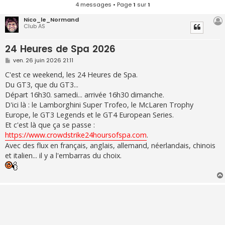
4 messages • Page
1
sur
1
Nico_le_Normand
Club AS
24 Heures de Spa 2026
M
ven. 26 juin 2026 21:11
e
s
C'est ce weekend, les 24 Heures de Spa.
s
Du GT3, que du GT3...
a
g
Départ 16h30. samedi... arrivée 16h30 dimanche.
e
D'ici là : le Lamborghini Super Trofeo, le McLaren Trophy
Europe, le GT3 Legends et le GT4 European Series.
Et c'est là que ça se passe :
https://www.crowdstrike24hoursofspa.com
.
Avec des flux en français, anglais, allemand, néerlandais, chinois
et italien... il y a l'embarras du choix.