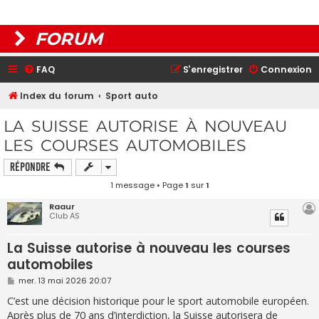
FORUM
FAQ
S’enregistrer
Connexion
Index du forum
Sport auto
LA SUISSE AUTORISE À NOUVEAU
LES COURSES AUTOMOBILES
Répondre
1 message • Page
1
sur
1
Raaur
Club AS
La Suisse autorise à nouveau les courses
automobiles
M
mer. 13 mai 2026 20:07
e
s
C’est une décision historique pour le sport automobile européen.
s
Après plus de 70 ans d’interdiction, la Suisse autorisera de
a