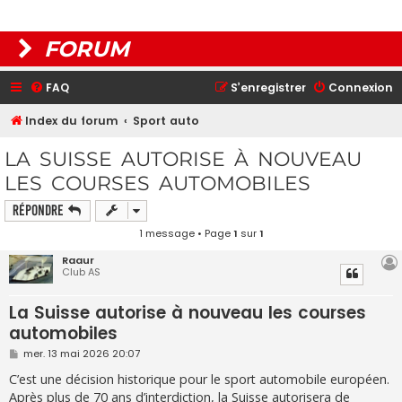
FORUM
FAQ
S’enregistrer
Connexion
Index du forum
Sport auto
LA SUISSE AUTORISE À NOUVEAU
LES COURSES AUTOMOBILES
Répondre
1 message • Page
1
sur
1
Raaur
Club AS
La Suisse autorise à nouveau les courses
automobiles
M
mer. 13 mai 2026 20:07
e
s
C’est une décision historique pour le sport automobile européen.
s
Après plus de 70 ans d’interdiction, la Suisse autorisera de
a