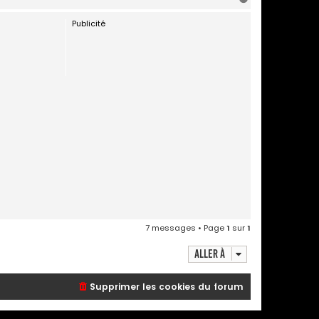
a
Publicité
u
t
7 messages • Page
1
sur
1
Aller à
Supprimer les cookies du forum