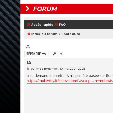
FORUM
Accès rapide
FAQ
Index du forum
Sport auto
IA
Répondre
IA
M
par
mad max
»
ven. 10 mai 2024 22:25
e
s
a se demander si cette IA n’a pas été basée sur Ro
s
https://mobiwisy.fr/innovation/fiasco-p ... n=mobiwis
a
g
e