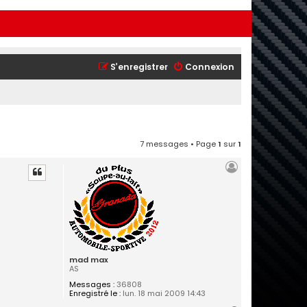
S’enregistrer
Connexion
7 messages • Page
1
sur
1
mad max
AS
Messages :
36808
Enregistré le :
lun. 18 mai 2009 14:43