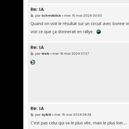
Re: IA
M
par
Schmilblick
»
mer. 15 mai 2024 00:50
e
s
Quand on voit le résultat sur un circuit avec bonne vi
s
a
voir ce que ça donnerait en rallye.
g
e
Re: IA
M
par
Web
»
mer. 15 mai 2024 07:27
e
s
s
a
g
e
Re: IA
M
par
Sylkill
»
mer. 15 mai 2024 08:38
e
s
C'est pas celui qui va le plus vite, mais le plus loin.....
s