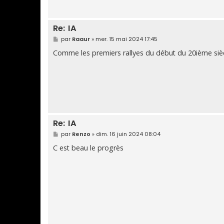
a
g
e
Re: IA
M
par
Raaur
»
mer. 15 mai 2024 17:45
e
s
Comme les premiers rallyes du début du 20ième siè
s
a
g
e
Re: IA
M
par
Renzo
»
dim. 16 juin 2024 08:04
e
s
C est beau le progrès
s
a
g
e