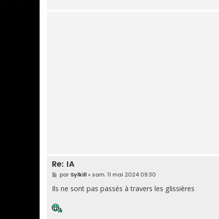
Re: IA
M
par
Sylkill
»
sam. 11 mai 2024 09:30
e
s
Ils ne sont pas passés à travers les glissières
s
a
g
e