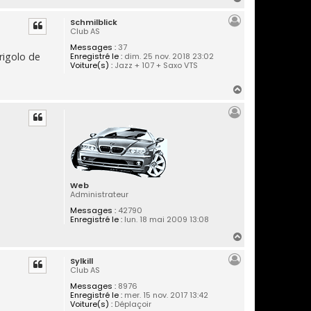
a
Schmilblick
u
Club AS
t
Messages :
37
 rigolo de
Enregistré le :
dim. 25 nov. 2018 23:02
Voiture(s) :
Jazz + 107 + Saxo VTS
H
a
u
t
Web
Administrateur
Messages :
42790
Enregistré le :
lun. 18 mai 2009 13:08
H
a
Sylkill
u
Club AS
t
Messages :
8976
Enregistré le :
mer. 15 nov. 2017 13:42
Voiture(s) :
Déplaçoir