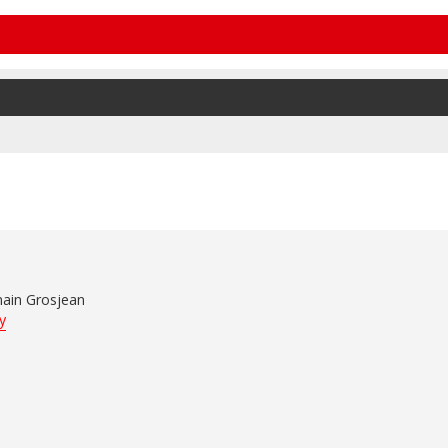
main Grosjean
y