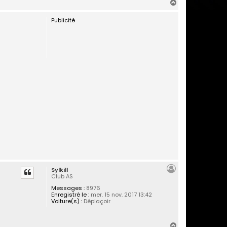
H
a
Publicité
u
t
Sylkill
Club AS
Messages :
8976
Enregistré le :
mer. 15 nov. 2017 13:42
Voiture(s) :
Déplaçoir
H