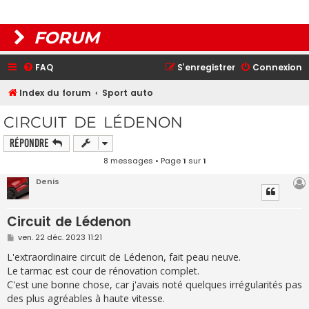
FORUM
FAQ
S’enregistrer
Connexion
Index du forum
Sport auto
CIRCUIT DE LÉDENON
Répondre
8 messages • Page
1
sur
1
Denis
Circuit de Lédenon
M
ven. 22 déc. 2023 11:21
e
s
L'extraordinaire circuit de Lédenon, fait peau neuve.
s
Le tarmac est cour de rénovation complet.
a
g
C'est une bonne chose, car j'avais noté quelques irrégularités pas
e
des plus agréables à haute vitesse.