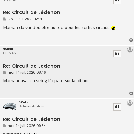
Re: Circuit de Lédenon
M
lun. 13 juil. 2026 12:14
e
s
Maman du var doit être au top pour les sorties circuits
s
a
g
e
Sylkill
Club AS
Re: Circuit de Lédenon
M
mar. 14 juil. 2026 08:46
e
s
Mamanduvar en string léopard sur la pitlane
s
a
g
e
Web
Administrateur
Re: Circuit de Lédenon
M
mar. 14 juil. 2026 09:54
e
s