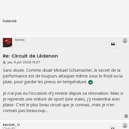
Publicité
Denis
Re: Circuit de Lédenon
M
jeu. 9 juil. 2026 15:37
e
s
Sans doute. Comme disait Mickael Schumacher, le secret de la
s
performance est de toujours attaquer même sous le froid ou la
a
g
pluie, pour garder les pneus en température.
e
Je n'ai pas eu l'occasion d'y revenir depuis sa rénovation. Mais si
je reprends une voiture de sport (une vraie), j'y reviendrai avec
plaisir. C'est le plus beau circuit que je connais, mais je n'en
connais pas beaucoup...
kermit_11
Club AS