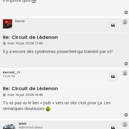
n'importe quoi
s
a
g
e
Denis
Re: Circuit de Lédenon
M
mar. 14 juil. 2026 17:40
e
s
Il y a encore des syndromes power944 qui trainent par ici?
s
a
g
e
kermit_11
Club AS
Re: Circuit de Lédenon
M
mar. 14 juil. 2026 19:48
e
s
Tu as pas vu le lien « pub » vers un site c’est pour ça. Les
s
remarques douteuses
a
g
e
Web
Administrateur