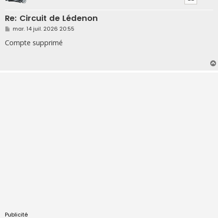
Re: Circuit de Lédenon
M
mar. 14 juil. 2026 20:55
e
s
Compte supprimé
s
a
g
e
Publicité