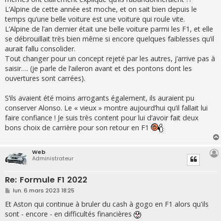
L’Alpine de cette année est moche, et on sait bien depuis le
temps qu’une belle voiture est une voiture qui roule vite.
L’Alpine de l’an dernier était une belle voiture parmi les F1, et elle
se débrouillait très bien même si encore quelques faiblesses qu’il
aurait fallu consolider.
Tout changer pour un concept rejeté par les autres, j’arrive pas à
saisir…. (je parle de l’aileron avant et des pontons dont les
ouvertures sont carrées).
S’ils avaient été moins arrogants également, ils auraient pu
conserver Alonso. Le « vieux » montre aujourd’hui qu’il fallait lui
faire confiance ! Je suis très content pour lui d’avoir fait deux
bons choix de carrière pour son retour en F1
Web
Administrateur
Re: Formule F1 2022
M
lun. 6 mars 2023 18:25
e
s
Et Aston qui continue à bruler du cash à gogo en F1 alors qu'ils
s
sont - encore - en difficultés financières
a