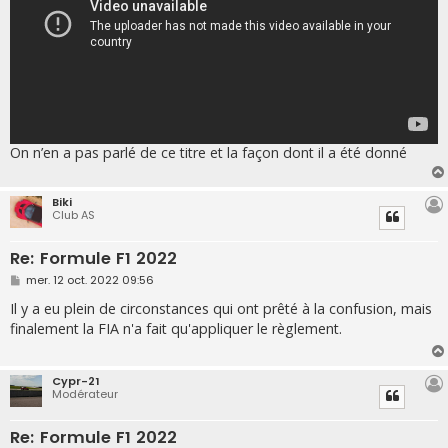
On n’en a pas parlé de ce titre et la façon dont il a été donné
Biki
Club AS
Re: Formule F1 2022
M
mer. 12 oct. 2022 09:56
e
s
Il y a eu plein de circonstances qui ont prêté à la confusion, mais
s
finalement la FIA n'a fait qu'appliquer le règlement.
a
g
e
Cypr-21
Modérateur
Re: Formule F1 2022