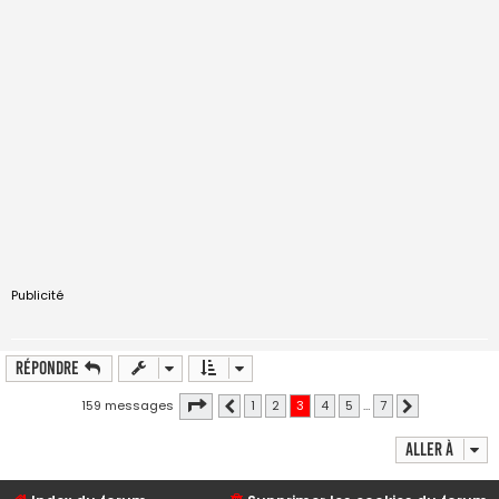
Publicité
Répondre
Page
3
sur
7
159 messages
1
2
3
4
5
…
7
Précédente
Suivante
Aller à