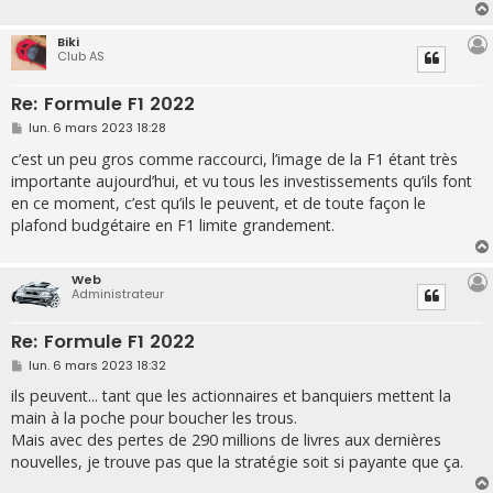
g
e
Biki
Club AS
Re: Formule F1 2022
M
lun. 6 mars 2023 18:28
e
s
c’est un peu gros comme raccourci, l’image de la F1 étant très
s
importante aujourd’hui, et vu tous les investissements qu’ils font
a
g
en ce moment, c’est qu’ils le peuvent, et de toute façon le
e
plafond budgétaire en F1 limite grandement.
Web
Administrateur
Re: Formule F1 2022
M
lun. 6 mars 2023 18:32
e
s
ils peuvent... tant que les actionnaires et banquiers mettent la
s
main à la poche pour boucher les trous.
a
g
Mais avec des pertes de 290 millions de livres aux dernières
e
nouvelles, je trouve pas que la stratégie soit si payante que ça.