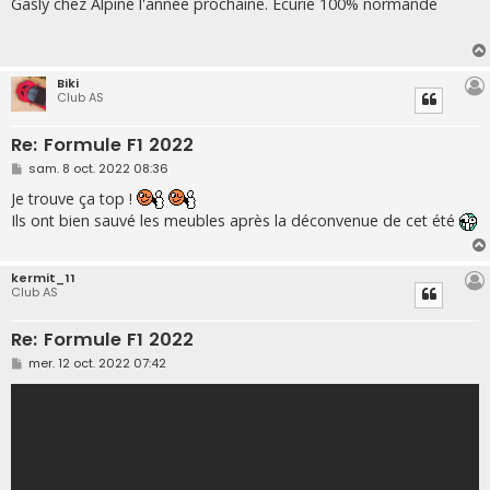
s
Gasly chez Alpine l'année prochaine. Écurie 100% normande
s
a
g
e
Biki
Club AS
Re: Formule F1 2022
M
sam. 8 oct. 2022 08:36
e
s
Je trouve ça top !
s
Ils ont bien sauvé les meubles après la déconvenue de cet été
a
g
e
kermit_11
Club AS
Re: Formule F1 2022
M
mer. 12 oct. 2022 07:42
e
s
s
a
g
e