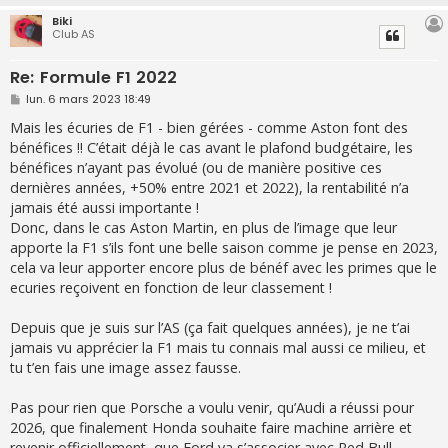
Biki
Club AS
Re: Formule F1 2022
M
lun. 6 mars 2023 18:49
e
s
Mais les écuries de F1 - bien gérées - comme Aston font des
s
bénéfices !! C’était déjà le cas avant le plafond budgétaire, les
a
g
bénéfices n’ayant pas évolué (ou de manière positive ces
e
dernières années, +50% entre 2021 et 2022), la rentabilité n’a
jamais été aussi importante !
Donc, dans le cas Aston Martin, en plus de l’image que leur
apporte la F1 s’ils font une belle saison comme je pense en 2023,
cela va leur apporter encore plus de bénéf avec les primes que le
ecuries reçoivent en fonction de leur classement !
Depuis que je suis sur l’AS (ça fait quelques années), je ne t’ai
jamais vu apprécier la F1 mais tu connais mal aussi ce milieu, et
tu t’en fais une image assez fausse.
Pas pour rien que Porsche a voulu venir, qu’Audi a réussi pour
2026, que finalement Honda souhaite faire machine arrière et
revenir officiellement, que Ford va s’associer avec Red Bull…