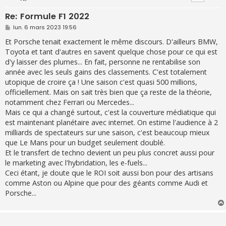
Re: Formule F1 2022
M
lun. 6 mars 2023 19:56
e
s
Et Porsche tenait exactement le même discours. D'ailleurs BMW,
s
Toyota et tant d'autres en savent quelque chose pour ce qui est
a
g
d'y laisser des plumes... En fait, personne ne rentabilise son
e
année avec les seuls gains des classements. C'est totalement
utopique de croire ça ! Une saison c'est quasi 500 millions,
officiellement. Mais on sait très bien que ça reste de la théorie,
notamment chez Ferrari ou Mercedes...
Mais ce qui a changé surtout, c'est la couverture médiatique qui
est maintenant planétaire avec internet. On estime l'audience à 2
milliards de spectateurs sur une saison, c'est beaucoup mieux
que Le Mans pour un budget seulement doublé.
Et le transfert de techno devient un peu plus concret aussi pour
le marketing avec l'hybridation, les e-fuels...
Ceci étant, je doute que le ROI soit aussi bon pour des artisans
comme Aston ou Alpine que pour des géants comme Audi et
Porsche...