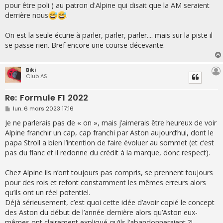
s
pour être poli ) au patron d'Alpine qui disait que la AM seraient
a
g
derrière nous
.
e
On est la seule écurie à parler, parler, parler.... mais sur la piste il
se passe rien. Bref encore une course décevante.
Biki
Club AS
Re: Formule F1 2022
M
lun. 6 mars 2023 17:16
e
s
Je ne parlerais pas de « on », mais j’aimerais être heureux de voir
s
Alpine franchir un cap, cap franchi par Aston aujourd’hui, dont le
a
g
papa Stroll a bien l’intention de faire évoluer au sommet (et c’est
e
pas du flanc et il redonne du crédit à la marque, donc respect).
Chez Alpine ils n’ont toujours pas compris, se prennent toujours
pour des rois et refont constamment les mêmes erreurs alors
qu’ils ont un réel potentiel.
Déjà sérieusement, c’est quoi cette idée d’avoir copié le concept
des Aston du début de l’année dernière alors qu’Aston eux-
mêmes ont clairement expliqué qu’ils l’abandonneraient ?!