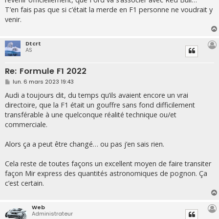
T’en fais pas que si c’était la merde en F1 personne ne voudrait y
venir.
Dtcrt
AS
Re: Formule F1 2022
M
lun. 6 mars 2023 19:43
e
s
Audi a toujours dit, du temps qu’ils avaient encore un vrai
s
directoire, que la F1 était un gouffre sans fond difficilement
a
g
transférable à une quelconque réalité technique ou/et
e
commerciale.
Alors ça a peut être changé… ou pas j’en sais rien.
Cela reste de toutes façons un excellent moyen de faire transiter
façon Mir express des quantités astronomiques de pognon. Ça
c’est certain.
Web
Administrateur