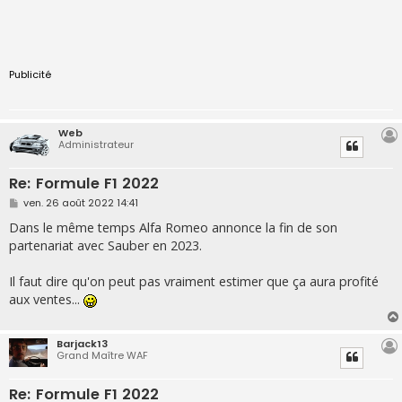
Publicité
Web
Administrateur
Re: Formule F1 2022
M
ven. 26 août 2022 14:41
e
s
Dans le même temps Alfa Romeo annonce la fin de son
s
partenariat avec Sauber en 2023.
a
g
e
Il faut dire qu'on peut pas vraiment estimer que ça aura profité
aux ventes...
Barjack13
Grand Maître WAF
Re: Formule F1 2022