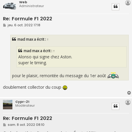
Web
Administrateur
Re: Formule F1 2022
M
jeu. 6 oct. 2022 17:18
e
s
s
mad max
a écrit :
↑
a
g
e
mad max
a écrit :
↑
Alonso qui signe chez Aston.
super le timing.
pour le plaisir, remontée du message du 1er août
doublement collector du coup
Cypr-21
Modérateur
Re: Formule F1 2022
M
sam. 8 oct. 2022 08:10
e