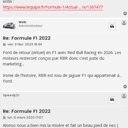
s
enfin :
s
https://www.lequipe.fr/Formule-1/Actual ... ni/1367477
a
g
e
Web
Administrateur
Re: Formule F1 2022
M
ven. 3 févr. 2023 18:44
e
s
Ford de retour (virtuel) en F1 avec Red Bull Racing en 2026. Les
s
moteurs resteront conçus par RBR donc c'est juste du
a
g
marketing...
e
Ironie de l'histoire, RBR est issu de Jaguar F1 qui appartenait à...
Ford.
Speedy21
Re: Formule F1 2022
M
lun. 6 mars 2023 17:07
e
s
Alonso nous a bien mis la misère et fait un beau pied de nez (