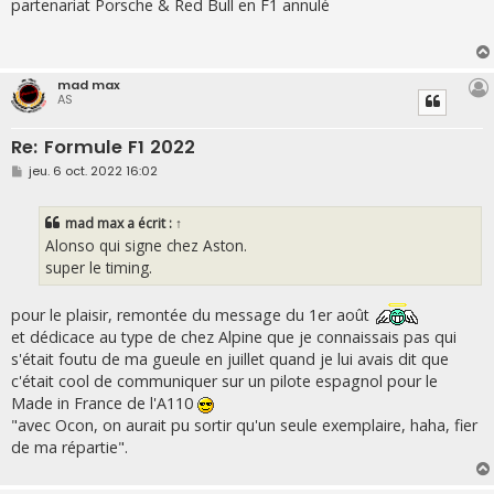
s
partenariat Porsche & Red Bull en F1 annulé
s
a
g
e
mad max
AS
Re: Formule F1 2022
M
jeu. 6 oct. 2022 16:02
e
s
s
mad max
a écrit :
↑
a
g
Alonso qui signe chez Aston.
e
super le timing.
pour le plaisir, remontée du message du 1er août
et dédicace au type de chez Alpine que je connaissais pas qui
s'était foutu de ma gueule en juillet quand je lui avais dit que
c'était cool de communiquer sur un pilote espagnol pour le
Made in France de l'A110
"avec Ocon, on aurait pu sortir qu'un seule exemplaire, haha, fier
de ma répartie".