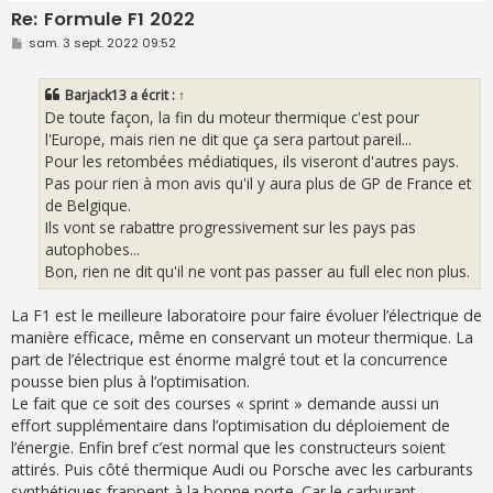
Re: Formule F1 2022
M
sam. 3 sept. 2022 09:52
e
s
s
Barjack13
a écrit :
↑
a
g
De toute façon, la fin du moteur thermique c'est pour
e
l'Europe, mais rien ne dit que ça sera partout pareil...
Pour les retombées médiatiques, ils viseront d'autres pays.
Pas pour rien à mon avis qu'il y aura plus de GP de France et
de Belgique.
Ils vont se rabattre progressivement sur les pays pas
autophobes...
Bon, rien ne dit qu'il ne vont pas passer au full elec non plus.
La F1 est le meilleure laboratoire pour faire évoluer l’électrique de
manière efficace, même en conservant un moteur thermique. La
part de l’électrique est énorme malgré tout et la concurrence
pousse bien plus à l’optimisation.
Le fait que ce soit des courses « sprint » demande aussi un
effort supplémentaire dans l’optimisation du déploiement de
l’énergie. Enfin bref c’est normal que les constructeurs soient
attirés. Puis côté thermique Audi ou Porsche avec les carburants
synthétiques frappent à la bonne porte. Car le carburant