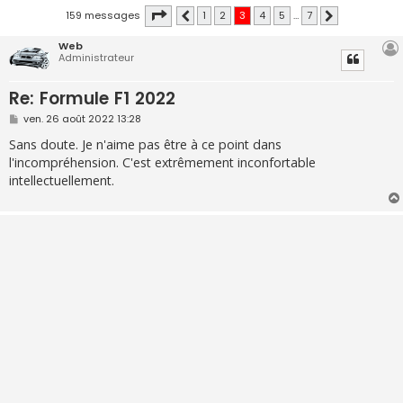
Page
3
sur
7
159 messages
1
2
3
4
5
…
7
Précédente
Suivante
Web
Administrateur
Re: Formule F1 2022
M
ven. 26 août 2022 13:28
e
s
Sans doute. Je n'aime pas être à ce point dans
s
l'incompréhension. C'est extrêmement inconfortable
a
g
intellectuellement.
e