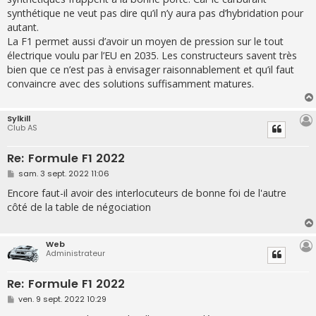
synthétique ne veut pas dire qu’il n’y aura pas d’hybridation pour
autant.
La F1 permet aussi d’avoir un moyen de pression sur le tout
électrique voulu par l’EU en 2035. Les constructeurs savent très
bien que ce n’est pas à envisager raisonnablement et qu’il faut
convaincre avec des solutions suffisamment matures.
Sylkill
Club AS
Re: Formule F1 2022
M
sam. 3 sept. 2022 11:06
e
s
Encore faut-il avoir des interlocuteurs de bonne foi de l'autre
s
côté de la table de négociation
a
g
e
Web
Administrateur
Re: Formule F1 2022
M
ven. 9 sept. 2022 10:29
e