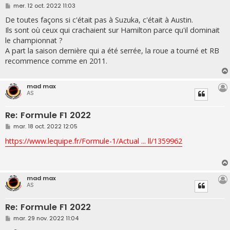
M
mer. 12 oct. 2022 11:03
e
s
De toutes façons si c'était pas à Suzuka, c'était à Austin.
s
Ils sont où ceux qui crachaient sur Hamilton parce qu'il dominait
a
g
le championnat ?
e
A part la saison dernière qui a été serrée, la roue a tourné et RB
recommence comme en 2011.
mad max
AS
Re: Formule F1 2022
M
mar. 18 oct. 2022 12:05
e
s
https://www.lequipe.fr/Formule-1/Actual ... ll/1359962
s
a
g
e
mad max
AS
Re: Formule F1 2022
M
mar. 29 nov. 2022 11:04
e