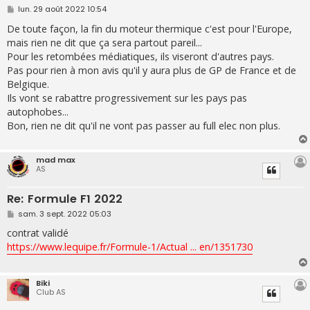
M
lun. 29 août 2022 10:54
e
s
De toute façon, la fin du moteur thermique c'est pour l'Europe,
s
mais rien ne dit que ça sera partout pareil...
a
g
Pour les retombées médiatiques, ils viseront d'autres pays.
e
Pas pour rien à mon avis qu'il y aura plus de GP de France et de
Belgique.
Ils vont se rabattre progressivement sur les pays pas
autophobes...
Bon, rien ne dit qu'il ne vont pas passer au full elec non plus.
mad max
AS
Re: Formule F1 2022
M
sam. 3 sept. 2022 05:03
e
s
contrat validé
s
https://www.lequipe.fr/Formule-1/Actual ... en/1351730
a
g
e
Biki
Club AS