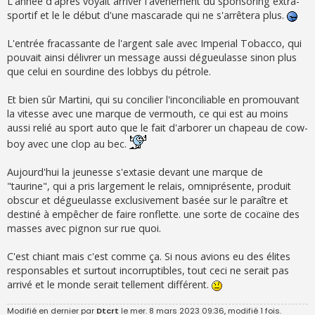
L'année d'après voyait arriver l'avènement du sponsoring extra-
sportif et le le début d'une mascarade qui ne s'arrêtera plus.
L'entrée fracassante de l'argent sale avec Imperial Tobacco, qui
pouvait ainsi délivrer un message aussi dégueulasse sinon plus
que celui en sourdine des lobbys du pétrole.
Et bien sûr Martini, qui su concilier l'inconciliable en promouvant
la vitesse avec une marque de vermouth, ce qui est au moins
aussi relié au sport auto que le fait d'arborer un chapeau de cow-
boy avec une clop au bec.
Aujourd'hui la jeunesse s'extasie devant une marque de
"taurine", qui a pris largement le relais, omniprésente, produit
obscur et dégueulasse exclusivement basée sur le paraître et
destiné à empêcher de faire ronflette. une sorte de cocaïne des
masses avec pignon sur rue quoi.
C'est chiant mais c'est comme ça. Si nous avions eu des élites
responsables et surtout incorruptibles, tout ceci ne serait pas
arrivé et le monde serait tellement différent.
Modifié en dernier par
Dtcrt
le mer. 8 mars 2023 09:36, modifié 1 fois.