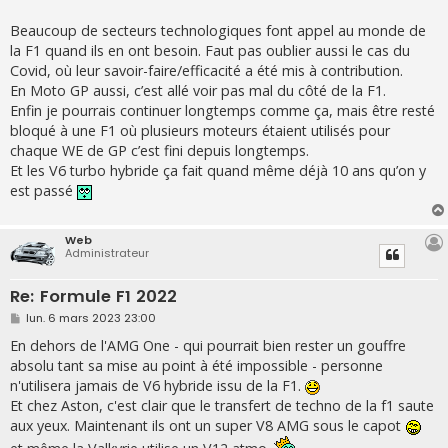
Beaucoup de secteurs technologiques font appel au monde de
la F1 quand ils en ont besoin. Faut pas oublier aussi le cas du
Covid, où leur savoir-faire/efficacité a été mis à contribution.
En Moto GP aussi, c’est allé voir pas mal du côté de la F1.
Enfin je pourrais continuer longtemps comme ça, mais être resté
bloqué à une F1 où plusieurs moteurs étaient utilisés pour
chaque WE de GP c’est fini depuis longtemps.
Et les V6 turbo hybride ça fait quand même déjà 10 ans qu’on y
est passé
Web
Administrateur
Re: Formule F1 2022
M
lun. 6 mars 2023 23:00
e
s
En dehors de l'AMG One - qui pourrait bien rester un gouffre
s
absolu tant sa mise au point à été impossible - personne
a
g
n'utilisera jamais de V6 hybride issu de la F1.
e
Et chez Aston, c'est clair que le transfert de techno de la f1 saute
aux yeux. Maintenant ils ont un super V8 AMG sous le capot