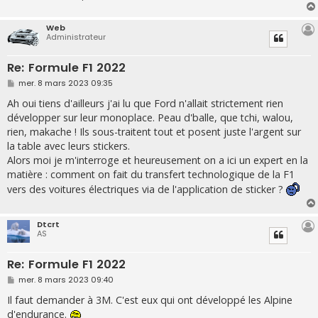
Web
Administrateur
Re: Formule F1 2022
M
mer. 8 mars 2023 09:35
e
s
Ah oui tiens d'ailleurs j'ai lu que Ford n'allait strictement rien
s
développer sur leur monoplace. Peau d'balle, que tchi, walou,
a
g
rien, makache ! Ils sous-traitent tout et posent juste l'argent sur
e
la table avec leurs stickers.
Alors moi je m'interroge et heureusement on a ici un expert en la
matière : comment on fait du transfert technologique de la F1
vers des voitures électriques via de l'application de sticker ?
Dtcrt
AS
Re: Formule F1 2022
M
mer. 8 mars 2023 09:40
e
s
Il faut demander à 3M. C'est eux qui ont développé les Alpine
s
d'endurance.
a