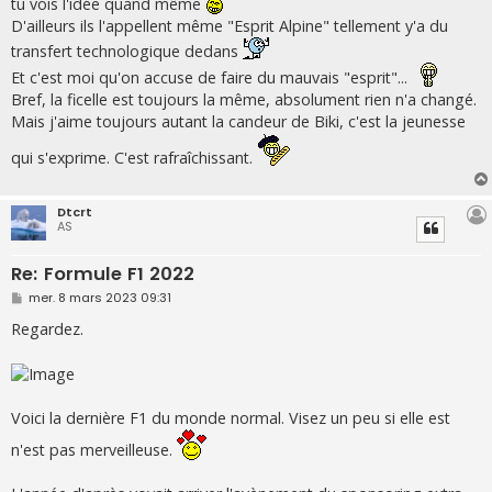
tu vois l'idée quand même
D'ailleurs ils l'appellent même "Esprit Alpine" tellement y'a du
transfert technologique dedans
Et c'est moi qu'on accuse de faire du mauvais "esprit"...
Bref, la ficelle est toujours la même, absolument rien n'a changé.
Mais j'aime toujours autant la candeur de Biki, c'est la jeunesse
qui s'exprime. C'est rafraîchissant.
Dtcrt
AS
Re: Formule F1 2022
M
mer. 8 mars 2023 09:31
e
s
Regardez.
s
a
g
e
Voici la dernière F1 du monde normal. Visez un peu si elle est
n'est pas merveilleuse.