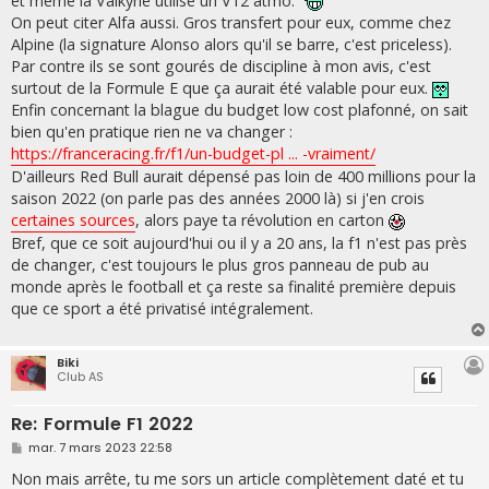
et même la Valkyrie utilise un V12 atmo.
On peut citer Alfa aussi. Gros transfert pour eux, comme chez
Alpine (la signature Alonso alors qu'il se barre, c'est priceless).
Par contre ils se sont gourés de discipline à mon avis, c'est
surtout de la Formule E que ça aurait été valable pour eux.
Enfin concernant la blague du budget low cost plafonné, on sait
bien qu'en pratique rien ne va changer :
https://franceracing.fr/f1/un-budget-pl ... -vraiment/
D'ailleurs Red Bull aurait dépensé pas loin de 400 millions pour la
saison 2022 (on parle pas des années 2000 là) si j'en crois
certaines sources
, alors paye ta révolution en carton
Bref, que ce soit aujourd'hui ou il y a 20 ans, la f1 n'est pas près
de changer, c'est toujours le plus gros panneau de pub au
monde après le football et ça reste sa finalité première depuis
que ce sport a été privatisé intégralement.
Biki
Club AS
Re: Formule F1 2022
M
mar. 7 mars 2023 22:58
e
s
Non mais arrête, tu me sors un article complètement daté et tu