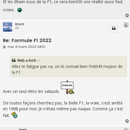
Et les Btwin issus de la F1, ce sera bientôt une réalité aussi faut
croire.
Dtcrt
AS
Re: Formule F1 2022
M
mer. 8 mars 2023 08:51
e
s
s
Web
a écrit :
↑
a
g
Allez te fatigue pas va, on le connait bien l'intérêt majeur de
e
la F1 :
Avec un seul rétro les salauds.
De toutes façons cherchez pas, la Belle F1, la vraie, s'est arrêté
en 1968 pour moi. Je n'étais même pas naquis. Comme ça c'est
fait.
Web