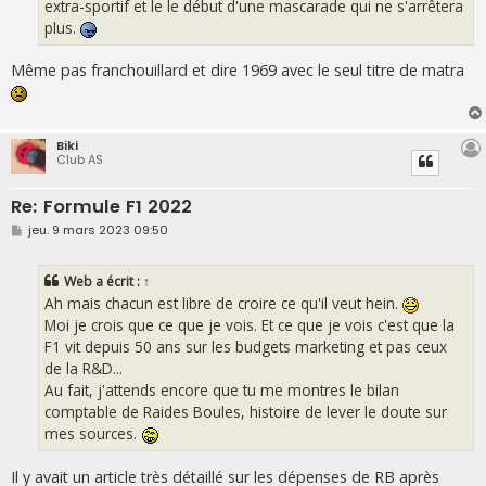
extra-sportif et le le début d'une mascarade qui ne s'arrêtera
plus.
Même pas franchouillard et dire 1969 avec le seul titre de matra
Biki
Club AS
Re: Formule F1 2022
M
jeu. 9 mars 2023 09:50
e
s
s
Web
a écrit :
↑
a
g
Ah mais chacun est libre de croire ce qu'il veut hein.
e
Moi je crois que ce que je vois. Et ce que je vois c'est que la
F1 vit depuis 50 ans sur les budgets marketing et pas ceux
de la R&D...
Au fait, j'attends encore que tu me montres le bilan
comptable de Raides Boules, histoire de lever le doute sur
mes sources.
Il y avait un article très détaillé sur les dépenses de RB après