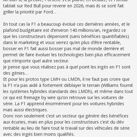
s
tablait sur Red Bull pour revenir en 2026, mais ils se sont fait
a
g
griller la priorité par Ford…
e
En tout cas la F1 a beaucoup évolué ces dernières années, et le
plafond budgétaire est d’environ 140 millions/an, regardez ce
que les constructeurs dépensent (sans bénéfices quantifiables)
dans le marketing et vous verrez qu’en plus d’être rentable,
bosser en F1 fait aussi bosser pas mal de monde derrière et
permet de faire évoluer les technologies bien plus efficacement
que n’importe quel autre secteur.
Je pense que vous réalisez pas à quel point les ingés en F1 sont
des génies…
Et pour les protos type LMH ou LMDh, il ne faut pas croire que
la F1 n’a pas aidé à fortement déblayer le terrain (Williams fournit
les systèmes hybrides standards des LMDh), et même dans tout
ce qui est freinage by wire qu’on retrouve sur les voitures de
série. La F1 apprend énormément pour les voitures hybrides
mais aussi électriques.
Donc non seulement c’est un secteur qui génère des bénéfices
aux écuries, mais en plus pour les constructeurs c’est du dév
rentable au lieu de faire tout le travail sur des véhicules de série
avec des ingés bien moins qualifiés.