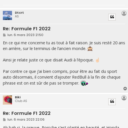
Dtcrt
AS
Re: Formule F1 2022
M
lun. 6 mars 2023 21:50
e
s
En ce qui me concerne tu as tout à fait raison. Je suis resté 20 ans
s
en arrière, sur le terminus de l’ancien monde.
a
g
e
Ainsi je relate juste ce que disait Audi à l’époque.
Par contre ce que j’ai bien compris, pour être au fait du sport
auto désormais, il convient d’ajouter RedBull à la fin de chaque
phrase est on est sûr de pas se tromper.
Biki
Club AS
Re: Formule F1 2022
M
lun. 6 mars 2023 22:06
e
s
Ah bah si, la preuve, Porsche s’est planté en beauté, et Honda