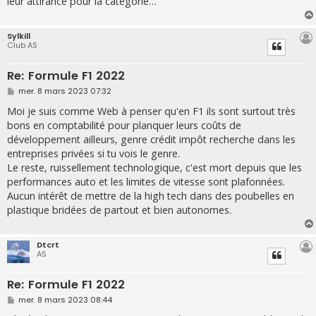
leur attirance pour la catégorie…
Sylkill
Club AS
Re: Formule F1 2022
M
mer. 8 mars 2023 07:32
e
s
Moi je suis comme Web à penser qu'en F1 ils sont surtout très
s
bons en comptabilité pour planquer leurs coûts de
a
g
développement ailleurs, genre crédit impôt recherche dans les
e
entreprises privées si tu vois le genre.
Le reste, ruissellement technologique, c'est mort depuis que les
performances auto et les limites de vitesse sont plafonnées.
Aucun intérêt de mettre de la high tech dans des poubelles en
plastique bridées de partout et bien autonomes.
Dtcrt
AS
Re: Formule F1 2022
M
mer. 8 mars 2023 08:44
e