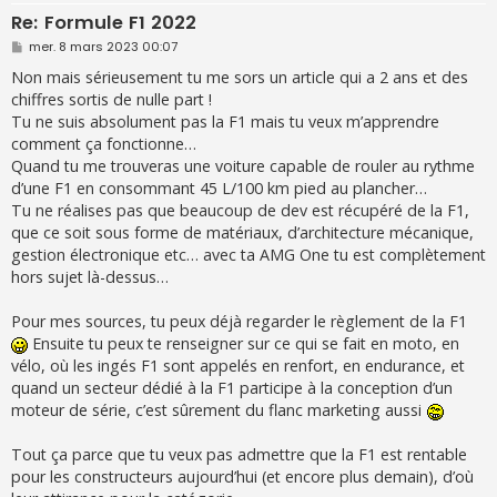
Re: Formule F1 2022
M
mer. 8 mars 2023 00:07
e
s
Non mais sérieusement tu me sors un article qui a 2 ans et des
s
chiffres sortis de nulle part !
a
g
Tu ne suis absolument pas la F1 mais tu veux m’apprendre
e
comment ça fonctionne…
Quand tu me trouveras une voiture capable de rouler au rythme
d’une F1 en consommant 45 L/100 km pied au plancher…
Tu ne réalises pas que beaucoup de dev est récupéré de la F1,
que ce soit sous forme de matériaux, d’architecture mécanique,
gestion électronique etc… avec ta AMG One tu est complètement
hors sujet là-dessus…
Pour mes sources, tu peux déjà regarder le règlement de la F1
Ensuite tu peux te renseigner sur ce qui se fait en moto, en
vélo, où les ingés F1 sont appelés en renfort, en endurance, et
quand un secteur dédié à la F1 participe à la conception d’un
moteur de série, c’est sûrement du flanc marketing aussi
Tout ça parce que tu veux pas admettre que la F1 est rentable
pour les constructeurs aujourd’hui (et encore plus demain), d’où