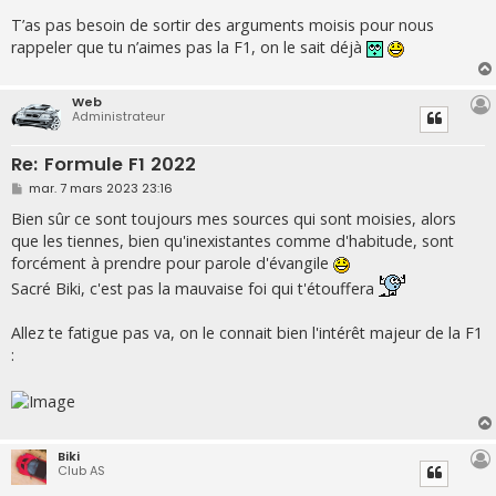
T’as pas besoin de sortir des arguments moisis pour nous
rappeler que tu n’aimes pas la F1, on le sait déjà
Web
Administrateur
Re: Formule F1 2022
M
mar. 7 mars 2023 23:16
e
s
Bien sûr ce sont toujours mes sources qui sont moisies, alors
s
que les tiennes, bien qu'inexistantes comme d'habitude, sont
a
g
forcément à prendre pour parole d'évangile
e
Sacré Biki, c'est pas la mauvaise foi qui t'étouffera
Allez te fatigue pas va, on le connait bien l'intérêt majeur de la F1
:
Biki
Club AS