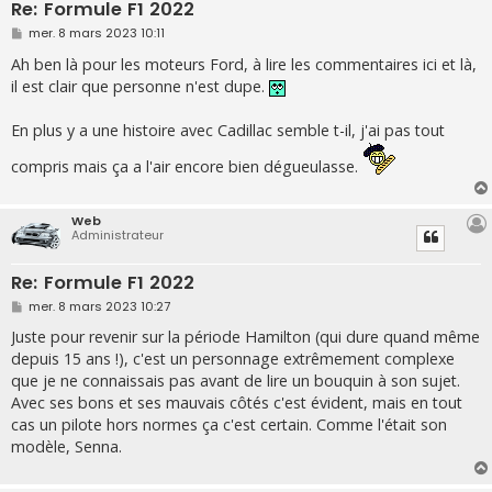
Re: Formule F1 2022
M
mer. 8 mars 2023 10:11
e
s
Ah ben là pour les moteurs Ford, à lire les commentaires ici et là,
s
il est clair que personne n'est dupe.
a
g
e
En plus y a une histoire avec Cadillac semble t-il, j'ai pas tout
compris mais ça a l'air encore bien dégueulasse.
Web
Administrateur
Re: Formule F1 2022
M
mer. 8 mars 2023 10:27
e
s
Juste pour revenir sur la période Hamilton (qui dure quand même
s
depuis 15 ans !), c'est un personnage extrêmement complexe
a
g
que je ne connaissais pas avant de lire un bouquin à son sujet.
e
Avec ses bons et ses mauvais côtés c'est évident, mais en tout
cas un pilote hors normes ça c'est certain. Comme l'était son
modèle, Senna.