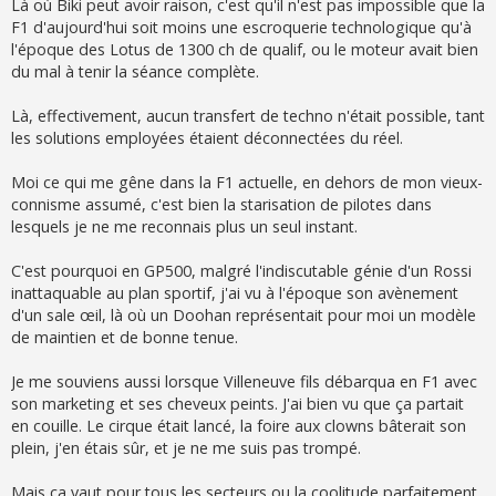
s
Là où Biki peut avoir raison, c'est qu'il n'est pas impossible que la
s
F1 d'aujourd'hui soit moins une escroquerie technologique qu'à
a
g
l'époque des Lotus de 1300 ch de qualif, ou le moteur avait bien
e
du mal à tenir la séance complète.
Là, effectivement, aucun transfert de techno n'était possible, tant
les solutions employées étaient déconnectées du réel.
Moi ce qui me gêne dans la F1 actuelle, en dehors de mon vieux-
connisme assumé, c'est bien la starisation de pilotes dans
lesquels je ne me reconnais plus un seul instant.
C'est pourquoi en GP500, malgré l'indiscutable génie d'un Rossi
inattaquable au plan sportif, j'ai vu à l'époque son avènement
d'un sale œil, là où un Doohan représentait pour moi un modèle
de maintien et de bonne tenue.
Je me souviens aussi lorsque Villeneuve fils débarqua en F1 avec
son marketing et ses cheveux peints. J'ai bien vu que ça partait
en couille. Le cirque était lancé, la foire aux clowns bâterait son
plein, j'en étais sûr, et je ne me suis pas trompé.
Mais ça vaut pour tous les secteurs ou la coolitude parfaitement