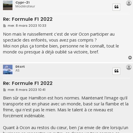
Cypr-21
Modérateur
Re: Formule F1 2022
M
mer. 8 mars 2023 10:33
e
s
Non mais le ruissellement c'est de voir Ocon participer au
s
spectacle des enfoirés, vous avez pas compris ?
a
g
Moi non plus ça tombe bien, personne ne le connaît, tout le
e
monde ou presque à déjà oublié sa victoire, bref.
Dtcrt
AS
Re: Formule F1 2022
M
mer. 8 mars 2023 10:41
e
s
Bien sûr que Hamilton est hors normes. Maintenant l'image qu'il
s
transporte est en phase avec un monde, basé sur la flambe et la
a
g
frime, qui n'est pas le mien. Mais le talent à ce niveau est
e
forcément indéniable.
Quant à Ocon au restos du cœur, ben j'ai envie de dire lorsqu'un