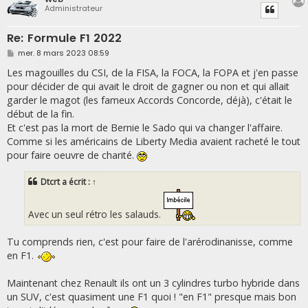
Administrateur
Re: Formule F1 2022
M
mer. 8 mars 2023 08:59
e
s
Les magouilles du CSI, de la FISA, la FOCA, la FOPA et j'en passe
s
pour décider de qui avait le droit de gagner ou non et qui allait
a
g
garder le magot (les fameux Accords Concorde, déjà), c'était le
e
début de la fin.
Et c'est pas la mort de Bernie le Sado qui va changer l'affaire.
Comme si les américains de Liberty Media avaient racheté le tout
pour faire oeuvre de charité.
Dtcrt
a écrit :
↑
Avec un seul rétro les salauds.
Tu comprends rien, c'est pour faire de l'arérodinanisse, comme
en F1.
Maintenant chez Renault ils ont un 3 cylindres turbo hybride dans
un SUV, c'est quasiment une F1 quoi ! "en F1" presque mais bon