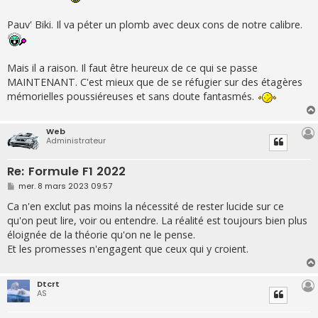
g
e
Pauv' Biki. Il va péter un plomb avec deux cons de notre calibre.
Mais il a raison. Il faut être heureux de ce qui se passe
MAINTENANT. C'est mieux que de se réfugier sur des étagères
mémorielles poussiéreuses et sans doute fantasmés.
Web
Administrateur
Re: Formule F1 2022
M
mer. 8 mars 2023 09:57
e
s
Ca n'en exclut pas moins la nécessité de rester lucide sur ce
s
qu'on peut lire, voir ou entendre. La réalité est toujours bien plus
a
g
éloignée de la théorie qu'on ne le pense.
e
Et les promesses n'engagent que ceux qui y croient.
Dtcrt
AS