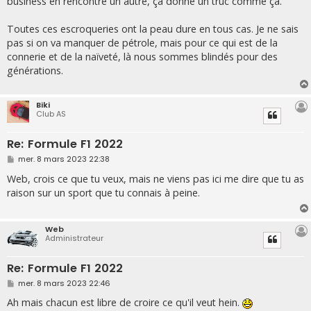
business en rencontre un autre, ça donne un truc comme ça.
Toutes ces escroqueries ont la peau dure en tous cas. Je ne sais
pas si on va manquer de pétrole, mais pour ce qui est de la
connerie et de la naïveté, là nous sommes blindés pour des
générations.
Biki
Club AS
Re: Formule F1 2022
M
mer. 8 mars 2023 22:38
e
s
Web, crois ce que tu veux, mais ne viens pas ici me dire que tu as
s
raison sur un sport que tu connais à peine.
a
g
e
Web
Administrateur
Re: Formule F1 2022
M
mer. 8 mars 2023 22:46
e
s
Ah mais chacun est libre de croire ce qu'il veut hein.
s