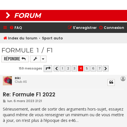
FORUM
FAQ
S’enregistrer
Connexion
Index du forum
Sport auto
FORMULE 1 / F1
Répondre
Page
4
sur
7
159 messages
1
2
3
4
5
6
7
Précédente
Suivante
Biki
Club AS
Re: Formule F1 2022
M
lun. 6 mars 2023 21:21
e
s
Sérieusement, avant de sortir des arguments hors-sujet, essayez
s
quand même de vous renseigner un minimum ou de vous mettre
a
g
à jour, on n’est plus à l’époque des e46…
e