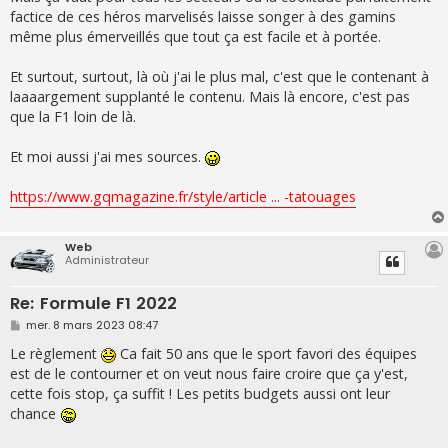
factice de ces héros marvelisés laisse songer à des gamins
même plus émerveillés que tout ça est facile et à portée.
Et surtout, surtout, là où j'ai le plus mal, c'est que le contenant à
laaaargement supplanté le contenu. Mais là encore, c'est pas
que la F1 loin de là.
Et moi aussi j'ai mes sources.
https://www.gqmagazine.fr/style/article ... -tatouages
Web
Administrateur
Re: Formule F1 2022
M
mer. 8 mars 2023 08:47
e
s
Le règlement
Ca fait 50 ans que le sport favori des équipes
s
est de le contourner et on veut nous faire croire que ça y'est,
a
g
cette fois stop, ça suffit ! Les petits budgets aussi ont leur
e
chance