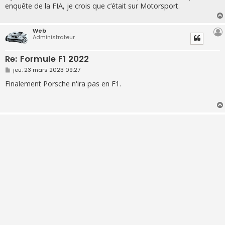
enquête de la FIA, je crois que c’était sur Motorsport.
Web
Administrateur
Re: Formule F1 2022
M
jeu. 23 mars 2023 09:27
e
s
Finalement Porsche n'ira pas en F1.
s
a
g
e