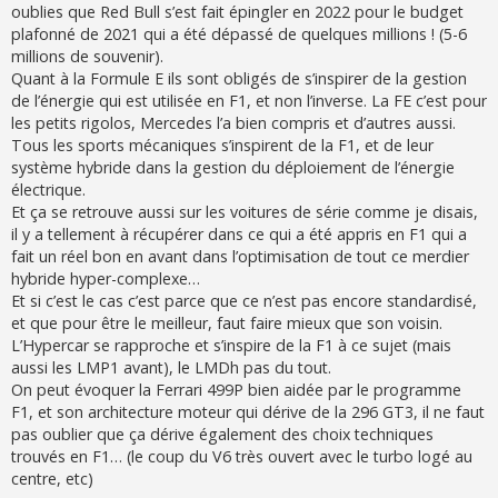
s
oublies que Red Bull s’est fait épingler en 2022 pour le budget
a
g
plafonné de 2021 qui a été dépassé de quelques millions ! (5-6
e
millions de souvenir).
Quant à la Formule E ils sont obligés de s’inspirer de la gestion
de l’énergie qui est utilisée en F1, et non l’inverse. La FE c’est pour
les petits rigolos, Mercedes l’a bien compris et d’autres aussi.
Tous les sports mécaniques s’inspirent de la F1, et de leur
système hybride dans la gestion du déploiement de l’énergie
électrique.
Et ça se retrouve aussi sur les voitures de série comme je disais,
il y a tellement à récupérer dans ce qui a été appris en F1 qui a
fait un réel bon en avant dans l’optimisation de tout ce merdier
hybride hyper-complexe…
Et si c’est le cas c’est parce que ce n’est pas encore standardisé,
et que pour être le meilleur, faut faire mieux que son voisin.
L’Hypercar se rapproche et s’inspire de la F1 à ce sujet (mais
aussi les LMP1 avant), le LMDh pas du tout.
On peut évoquer la Ferrari 499P bien aidée par le programme
F1, et son architecture moteur qui dérive de la 296 GT3, il ne faut
pas oublier que ça dérive également des choix techniques
trouvés en F1… (le coup du V6 très ouvert avec le turbo logé au
centre, etc)