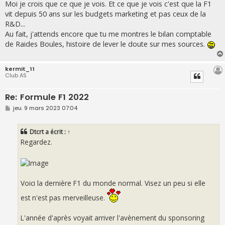
Moi je crois que ce que je vois. Et ce que je vois c'est que la F1
a
g
vit depuis 50 ans sur les budgets marketing et pas ceux de la
e
R&D...
Au fait, j'attends encore que tu me montres le bilan comptable
de Raides Boules, histoire de lever le doute sur mes sources.
kermit_11
Club AS
Re: Formule F1 2022
M
jeu. 9 mars 2023 07:04
e
s
s
Dtcrt
a écrit :
↑
a
g
Regardez.
e
Voici la dernière F1 du monde normal. Visez un peu si elle
est n'est pas merveilleuse.
L'année d'après voyait arriver l'avènement du sponsoring