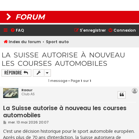
FORUM
FAQ
S’enregistrer
Connexion
Index du forum
Sport auto
LA SUISSE AUTORISE À NOUVEAU
LES COURSES AUTOMOBILES
Répondre
1 message • Page
1
sur
1
Raaur
Club AS
La Suisse autorise à nouveau les courses
automobiles
M
mer. 13 mai 2026 20:07
e
s
C’est une décision historique pour le sport automobile européen.
s
Après plus de 70 ans d’interdiction, la Suisse autorisera de
a