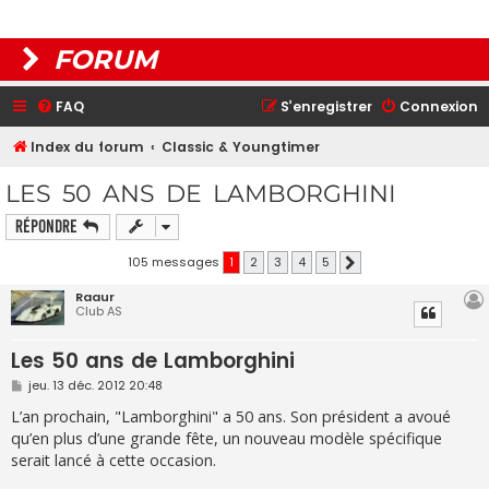
FORUM
FAQ
S’enregistrer
Connexion
Index du forum
Classic & Youngtimer
LES 50 ANS DE LAMBORGHINI
Répondre
105 messages
1
2
3
4
5
Suivante
Raaur
Club AS
Les 50 ans de Lamborghini
M
jeu. 13 déc. 2012 20:48
e
s
L’an prochain, "Lamborghini" a 50 ans. Son président a avoué
s
qu’en plus d’une grande fête, un nouveau modèle spécifique
a
g
serait lancé à cette occasion.
e