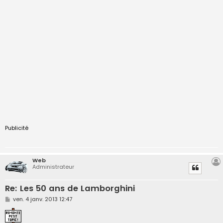
Publicité
Web
Administrateur
Re: Les 50 ans de Lamborghini
M
ven. 4 janv. 2013 12:47
e
s
s