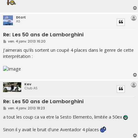
a
g
e
Dtcrt
AS
Re: Les 50 ans de Lamborghini
M
ven. 4 janv. 2013 16:20
e
s
J'aimerais qu'ils sortent un coupé 4 places dans le genre de cette
s
interprétation :
a
g
e
Kev
Club AS
Re: Les 50 ans de Lamborghini
M
ven. 4 janv. 2013 18:23
e
s
a tout les coup ca va etre la Sesto Elemento, limitée a 50ex
s
a
g
Sinon il y avait le bruit d'une Aventador 4 places
e