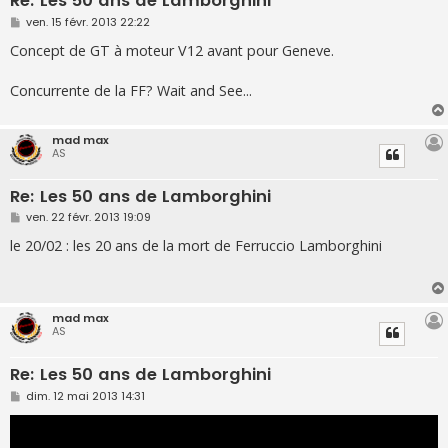
Re: Les 50 ans de Lamborghini
M
ven. 15 févr. 2013 22:22
e
s
Concept de GT à moteur V12 avant pour Geneve.
s
a
g
Concurrente de la FF? Wait and See...
e
mad max
AS
Re: Les 50 ans de Lamborghini
M
ven. 22 févr. 2013 19:09
e
s
le 20/02 : les 20 ans de la mort de Ferruccio Lamborghini
s
a
g
e
mad max
AS
Re: Les 50 ans de Lamborghini
M
dim. 12 mai 2013 14:31
e
s
s
a