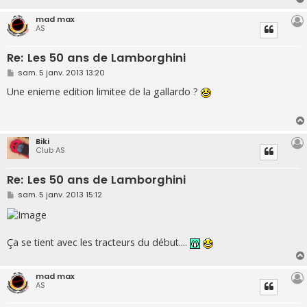
e
mad max
AS
Re: Les 50 ans de Lamborghini
M
sam. 5 janv. 2013 13:20
e
s
Une enieme edition limitee de la gallardo ?
s
a
g
e
Biki
Club AS
Re: Les 50 ans de Lamborghini
M
sam. 5 janv. 2013 15:12
e
s
s
a
g
Ça se tient avec les tracteurs du début....
e
mad max
AS