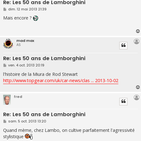
Re: Les 50 ans de Lamborghini
M
dim. 12 mai 2013 21:39
e
s
Mais encore ?
s
a
g
e
mad max
AS
Re: Les 50 ans de Lamborghini
M
ven. 4 oct. 2013 20:19
e
s
l'histoire de la Miura de Rod Stewart
s
http://www.topgear.com/uk/car-news/clas ... 2013-10-02
a
g
e
fred
Re: Les 50 ans de Lamborghini
M
sam. 5 oct. 2013 13:20
e
s
Quand mème, chez Lambo, on cultive parfaitement l'agressivité
s
stylistique
a