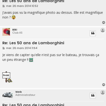
Re: Les 50 ans de Lamborghini
M
mer. 26 mars 2014 10:52
e
s
J'avais pas vu la magnifique photo au dessus. Elle est magnifique
s
non ?
a
g
e
Biki
Club AS
Re: Les 50 ans de Lamborghini
M
mer. 26 mars 2014 11:54
e
s
Je viens de capter qu'elle n'est pas sur le bateau, je trouvais ça
s
un peu étrange !!
a
g
e
Web
Administrateur
Re: Les 50 ans de Lamborghini