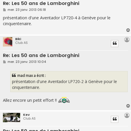
Re: Les 50 ans de Lamborghini
M
mer. 23 janv. 2013 06:18
e
s
présentation d'une Aventador LP720-4 à Genève pour le
s
cinquentenaire.
a
g
e
Biki
Club AS
Re: Les 50 ans de Lamborghini
M
mer. 23 janv. 2013 10:04
e
s
s
mad max a écrit :
a
g
présentation d'une Aventador LP720-2 à Genève pour le
e
cinquentenaire.
Allez encore un petit effort !!
Kev
Club AS