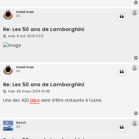
g
e
mad max
AS
Re: Les 50 ans de Lamborghini
M
mar. 8 oct. 2013 07:11
e
s
s
a
g
e
mad max
AS
Re: Les 50 ans de Lamborghini
M
mer. 26 mars 2014 10:45
e
s
Une des 420
Jalpa
vient d'être restaurée à l'usine.
s
a
g
e
Dtcrt
AS