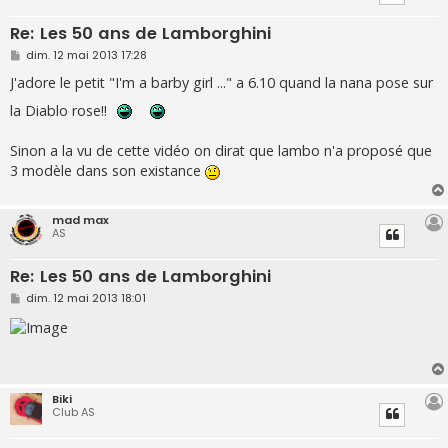
Re: Les 50 ans de Lamborghini
M
dim. 12 mai 2013 17:28
e
s
J'adore le petit "I'm a barby girl ..." a 6.10 quand la nana pose sur
s
a
la Diablo rose!!
g
e
Sinon a la vu de cette vidéo on dirat que lambo n'a proposé que
3 modèle dans son existance
mad max
AS
Re: Les 50 ans de Lamborghini
M
dim. 12 mai 2013 18:01
e
s
s
a
g
e
Biki
Club AS