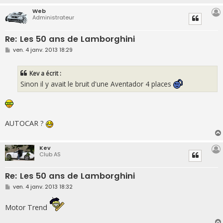
Web
Administrateur
Re: Les 50 ans de Lamborghini
M
ven. 4 janv. 2013 18:29
e
s
s
Kev a écrit :
a
g
Sinon il y avait le bruit d'une Aventador 4 places
e
AUTOCAR ?
Kev
Club AS
Re: Les 50 ans de Lamborghini
M
ven. 4 janv. 2013 18:32
e
s
s
Motor Trend
a
g