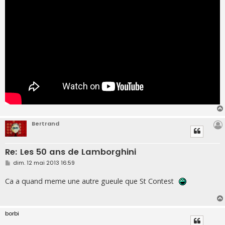
g
e
Bertrand
Re: Les 50 ans de Lamborghini
M
dim. 12 mai 2013 16:59
e
s
Ca a quand meme une autre gueule que St Contest
s
a
g
e
borbi