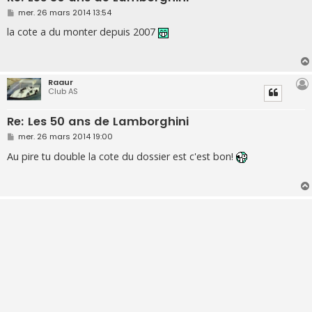
M
mer. 26 mars 2014 13:54
e
s
la cote a du monter depuis 2007
s
a
g
e
Raaur
Club AS
Re: Les 50 ans de Lamborghini
M
mer. 26 mars 2014 19:00
e
s
Au pire tu double la cote du dossier est c'est bon!
s
a
g
e