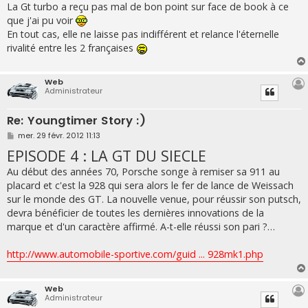
s
La Gt turbo a reçu pas mal de bon point sur face de book à ce
s
que j'ai pu voir
a
g
En tout cas, elle ne laisse pas indifférent et relance l'éternelle
e
rivalité entre les 2 françaises
Web
Administrateur
Re: Youngtimer Story :)
M
mer. 29 févr. 2012 11:13
e
EPISODE 4 : LA GT DU SIECLE
s
s
a
Au début des années 70, Porsche songe à remiser sa 911 au
g
placard et c'est la 928 qui sera alors le fer de lance de Weissach
e
sur le monde des GT. La nouvelle venue, pour réussir son putsch,
devra bénéficier de toutes les dernières innovations de la
marque et d'un caractère affirmé. A-t-elle réussi son pari ?…
http://www.automobile-sportive.com/guid ... 928mk1.php
Web
Administrateur