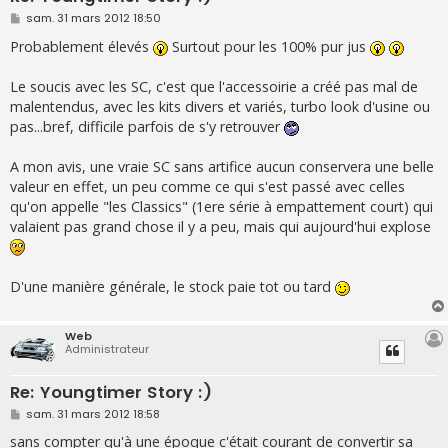
M
sam. 31 mars 2012 18:50
e
s
Probablement élevés
Surtout pour les 100% pur jus
s
a
g
Le soucis avec les SC, c'est que l'accessoirie a créé pas mal de
e
malentendus, avec les kits divers et variés, turbo look d'usine ou
pas...bref, difficile parfois de s'y retrouver
A mon avis, une vraie SC sans artifice aucun conservera une belle
valeur en effet, un peu comme ce qui s'est passé avec celles
qu'on appelle "les Classics" (1ere série à empattement court) qui
valaient pas grand chose il y a peu, mais qui aujourd'hui explose
D'une manière générale, le stock paie tot ou tard
Web
Administrateur
Re: Youngtimer Story :)
M
sam. 31 mars 2012 18:58
e
s
sans compter qu'à une époque c'était courant de convertir sa