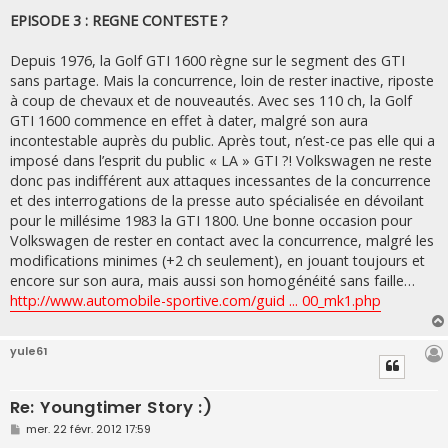
e
s
EPISODE 3 : REGNE CONTESTE ?
s
a
g
Depuis 1976, la Golf GTI 1600 règne sur le segment des GTI
e
sans partage. Mais la concurrence, loin de rester inactive, riposte
à coup de chevaux et de nouveautés. Avec ses 110 ch, la Golf
GTI 1600 commence en effet à dater, malgré son aura
incontestable auprès du public. Après tout, n’est-ce pas elle qui a
imposé dans l’esprit du public « LA » GTI ?! Volkswagen ne reste
donc pas indifférent aux attaques incessantes de la concurrence
et des interrogations de la presse auto spécialisée en dévoilant
pour le millésime 1983 la GTI 1800. Une bonne occasion pour
Volkswagen de rester en contact avec la concurrence, malgré les
modifications minimes (+2 ch seulement), en jouant toujours et
encore sur son aura, mais aussi son homogénéité sans faille…
http://www.automobile-sportive.com/guid ... 00_mk1.php
yule61
Re: Youngtimer Story :)
M
mer. 22 févr. 2012 17:59
e