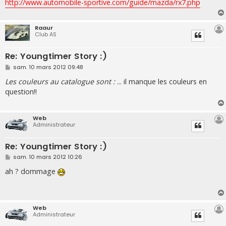
http://www.automobile-sportive.com/guide/mazda/rx7.php
Raaur
Club AS
Re: Youngtimer Story :)
M
sam. 10 mars 2012 09:48
e
s
Les couleurs au catalogue sont :
... il manque les couleurs en
s
question!!
a
g
e
Web
Administrateur
Re: Youngtimer Story :)
M
sam. 10 mars 2012 10:26
e
s
ah ? dommage
s
a
g
e
Web
Administrateur