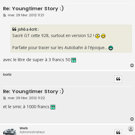
Re: Youngtimer Story :)
M
mer. 29 févr. 2012 11:21
e
s
s
joh6 a écrit :
a
g
Sacré GT cette 928, surtout en version S2 !
e
Parfaite pour tracer sur les Autobahn à l'époque...
avec le litre de super à 3 francs 50
borbi
Re: Youngtimer Story :)
M
mer. 29 févr. 2012 11:22
e
s
et le smic à 1000 francs
s
a
g
e
Web
Administrateur