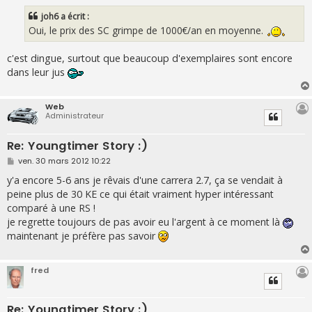
s
s
joh6 a écrit :
a
g
Oui, le prix des SC grimpe de 1000€/an en moyenne.
e
c'est dingue, surtout que beaucoup d'exemplaires sont encore
dans leur jus
Web
Administrateur
Re: Youngtimer Story :)
M
ven. 30 mars 2012 10:22
e
s
y'a encore 5-6 ans je rêvais d'une carrera 2.7, ça se vendait à
s
peine plus de 30 KE ce qui était vraiment hyper intéressant
a
g
comparé à une RS !
e
je regrette toujours de pas avoir eu l'argent à ce moment là
maintenant je préfère pas savoir
fred
Re: Youngtimer Story :)