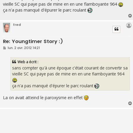
s
vieille SC qui paye pas de mine en en une flamboyante 964
a
g
ça n'a pas manqué d'épurer le parc roulant
e
fred
Re: Youngtimer Story :)
M
lun. 2 avr. 2012 14:21
e
s
s
Web a écrit :
a
g
sans compter qu'à une époque c'était courant de convertir sa
e
vieille SC qui paye pas de mine en en une flamboyante 964
ça n'a pas manqué d'épurer le parc roulant
La on avait atteind le paroxysme en effet