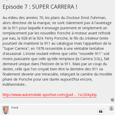
e
Episode 7 : SUPER CARRERA !
s
s
a
g
Au milieu des années 70, les plans du Docteur Ernst Fuhrman,
e
alors directeur de la marque, ne sont clairement pas à l'avantage
de la 911 pour laquelle il envisage purement et simplement un
remplacement par les nouvelles Porsche à moteur avant refroidi
par eau, la 928 et la 924. Ferry Porsche, le fils du créateur tente
pourtant de maintenir la 911 au catalogue mais l'apparition de la
"Super Carrera", en 1978 ressemble à une véritable tentative
d'assasinat. L'ironie voulant même que cette "nouvelle 911" soit
moins puissante que celle qu'elle remplace (la Carrera 3.0L), fait
demeuré unique dans l'histoire de la 911. Mais par un coup du
destin, celle que l'on croyait bien être la dernière des 911 va
finalement devenir une miraculée, relançant la carrière du modèle
phare de Porsche pour une durée aujourd'hui encore,
indéterminée...
http://www.automobile-sportive.com/guid ... 1sc204.php
fred