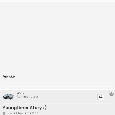
Publicité
Web
Administrateur
Youngtimer Story :)
M
mer. 22 févr. 2012 11:50