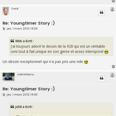
fred
Re: Youngtimer Story :)
M
jeu. 1 mars 2012 14:26
e
s
s
Web a écrit :
a
g
j'ai toujours adoré le dessin de la 928 qui est un véritable
e
ovni tout à fait unique en son genre et assez intemporel
Un dessin exceptionnel qui n'a pas pris une ride
calvinberu
Re: Youngtimer Story :)
M
jeu. 1 mars 2012 14:40
e
s
s
joh6 a écrit :
a
g
e