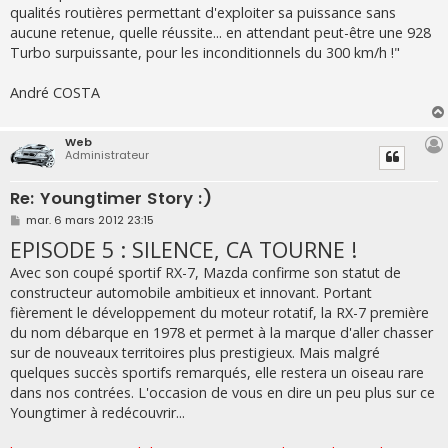
qualités routières permettant d'exploiter sa puissance sans
aucune retenue, quelle réussite... en attendant peut-être une 928
Turbo surpuissante, pour les inconditionnels du 300 km/h !"
André COSTA
Web
Administrateur
Re: Youngtimer Story :)
M
mar. 6 mars 2012 23:15
e
EPISODE 5 : SILENCE, CA TOURNE !
s
s
a
Avec son coupé sportif RX-7, Mazda confirme son statut de
g
constructeur automobile ambitieux et innovant. Portant
e
fièrement le développement du moteur rotatif, la RX-7 première
du nom débarque en 1978 et permet à la marque d'aller chasser
sur de nouveaux territoires plus prestigieux. Mais malgré
quelques succès sportifs remarqués, elle restera un oiseau rare
dans nos contrées. L'occasion de vous en dire un peu plus sur ce
Youngtimer à redécouvrir...