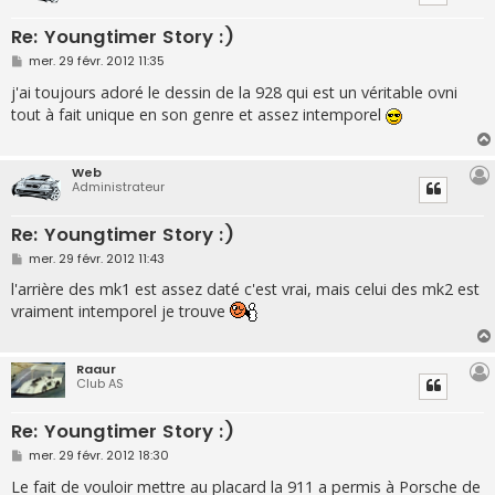
Re: Youngtimer Story :)
M
mer. 29 févr. 2012 11:35
e
s
j'ai toujours adoré le dessin de la 928 qui est un véritable ovni
s
tout à fait unique en son genre et assez intemporel
a
g
e
Web
Administrateur
Re: Youngtimer Story :)
M
mer. 29 févr. 2012 11:43
e
s
l'arrière des mk1 est assez daté c'est vrai, mais celui des mk2 est
s
vraiment intemporel je trouve
a
g
e
Raaur
Club AS
Re: Youngtimer Story :)
M
mer. 29 févr. 2012 18:30
e
s
Le fait de vouloir mettre au placard la 911 a permis à Porsche de