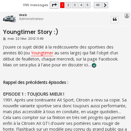
Page
1
sur
48
1195 messages
1
2
3
4
5
…
48
Suivante
Web
Administrateur
Youngtimer Story :)
M
mer. 22 févr. 2012 11:49
e
s
J'ouvre ce sujet dédié à la redécouverte des sportives des
s
années 80 (ou
Youngtimer
au sens large) qui fait l'objet d'un
a
g
début de feuilleton, chaque mercredi, sur la page Facebook.
e
Mais on sera plus à l'aise pour en discuter ici...
Rappel des précédents épisodes :
EPISODE 1 : TOUJOURS MIEUX !
1991. Après une tonitruante AX Sport, Citroën a revu sa copie. Sa
nouvelle variante sportive sera donc toujours aussi performante,
mais plus accessible à tous en conduite, en usage quotidien…
Cela sans compter sur sa finition en très net progrès qui permet
enfin à la Citroën AX GTI d'ouvrir ses portières sans rougir de
honte. Flashback sur un modèle peu connu du grand public qui a