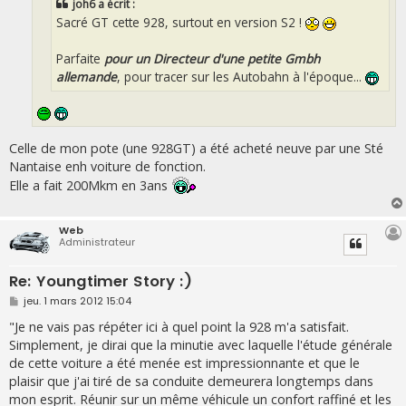
joh6 a écrit :
Sacré GT cette 928, surtout en version S2 !
Parfaite
pour un Directeur d'une petite Gmbh
allemande
, pour tracer sur les Autobahn à l'époque...
Celle de mon pote (une 928GT) a été acheté neuve par une Sté
Nantaise enh voiture de fonction.
Elle a fait 200Mkm en 3ans
Web
Administrateur
Re: Youngtimer Story :)
M
jeu. 1 mars 2012 15:04
e
s
"Je ne vais pas répéter ici à quel point la 928 m'a satisfait.
s
Simplement, je dirai que la minutie avec laquelle l'étude générale
a
g
de cette voiture a été menée est impressionnante et que le
e
plaisir que j'ai tiré de sa conduite demeurera longtemps dans
mon esprit. Réunir sur un même véhicule un confort raffiné et les