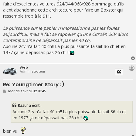
s
faire d'excellentes voitures 924/944/968/928 dommage qu'ils
a
g
aient abandonne cette architecture pour faire un Boxster qui
e
ressemble trop à la 911.
La puissance sur le papier n'impressionne pas les foules
aujourd'hui, mais il fait se rappeler qu'une Citroën 2CV alors
contemporaine ne dépassait pas les 40 ch,
Aucune 2cv n'a fait 40 ch!! La plus puissante faisait 36 ch et en
1977 ça ne dépassait pas 26 ch !!
Web
Administrateur
Re: Youngtimer Story :)
M
mer. 29 févr. 2012 18:45
e
s
s
Raaur a écrit :
a
g
Aucune 2cv n'a fait 40 ch!! La plus puissante faisait 36 ch et
e
en 1977 ça ne dépassait pas 26 ch !!
bien vu