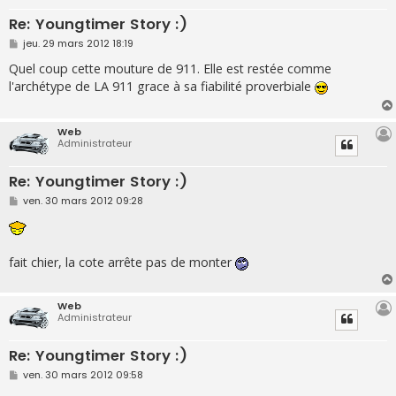
Re: Youngtimer Story :)
M
jeu. 29 mars 2012 18:19
e
s
Quel coup cette mouture de 911. Elle est restée comme
s
l'archétype de LA 911 grace à sa fiabilité proverbiale
a
g
e
Web
Administrateur
Re: Youngtimer Story :)
M
ven. 30 mars 2012 09:28
e
s
s
a
g
fait chier, la cote arrête pas de monter
e
Web
Administrateur
Re: Youngtimer Story :)
M
ven. 30 mars 2012 09:58
e