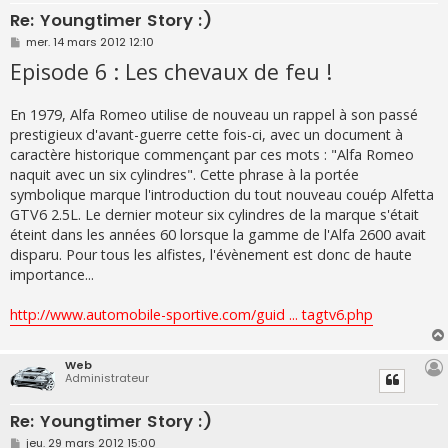
Re: Youngtimer Story :)
M
mer. 14 mars 2012 12:10
e
Episode 6 : Les chevaux de feu !
s
s
a
g
En 1979, Alfa Romeo utilise de nouveau un rappel à son passé
e
prestigieux d'avant-guerre cette fois-ci, avec un document à
caractère historique commençant par ces mots : "Alfa Romeo
naquit avec un six cylindres". Cette phrase à la portée
symbolique marque l'introduction du tout nouveau couép Alfetta
GTV6 2.5L. Le dernier moteur six cylindres de la marque s'était
éteint dans les années 60 lorsque la gamme de l'Alfa 2600 avait
disparu. Pour tous les alfistes, l'évènement est donc de haute
importance...
http://www.automobile-sportive.com/guid ... tagtv6.php
Web
Administrateur
Re: Youngtimer Story :)
M
jeu. 29 mars 2012 15:00