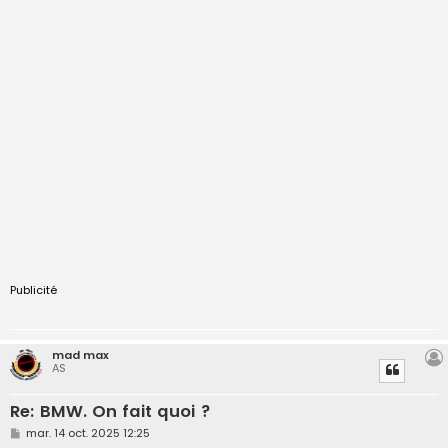
Publicité
mad max
AS
Re: BMW. On fait quoi ?
M
mar. 14 oct. 2025 12:25
e