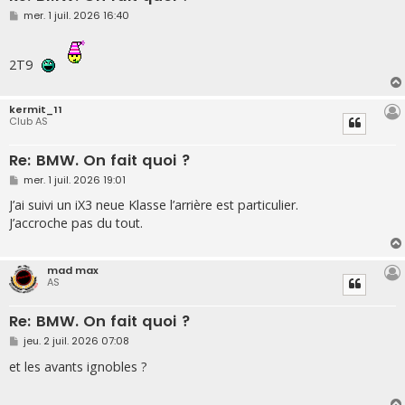
M
mer. 1 juil. 2026 16:40
e
s
s
a
2T9
g
e
kermit_11
Club AS
Re: BMW. On fait quoi ?
M
mer. 1 juil. 2026 19:01
e
s
J’ai suivi un iX3 neue Klasse l’arrière est particulier.
s
J’accroche pas du tout.
a
g
e
mad max
AS
Re: BMW. On fait quoi ?
M
jeu. 2 juil. 2026 07:08
e
s
et les avants ignobles ?
s
a
g