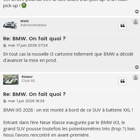
pick-up !
Web
Administrateur
Re: BMW. On fait quoi ?
M
mer. 17 juin 2026 07:24
e
s
En tout cas la nouvelle i3 cartonne tellement que BMW a décidé
s
d'avancer la mise en prod.
a
g
e
Raaur
Club AS
Re: BMW. On fait quoi ?
M
mer. 1 juil. 2026 16:29
e
s
BMW iX5 2026 : on est monté à bord de ce SUV à batterie XXL !
s
a
g
Entrant dans l’ère Neue Klasse inaugurée par le BMW iX3, le
e
grand SUV pousse toutefois les potentiomètres très (trop ?) loin.
Nous l’avons rencontré en avant-première.