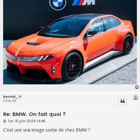
e
kermit_11
Club AS
Re: BMW. On fait quoi ?
M
lun. 15 juin 2026 14:48
e
s
C'est une vrai image sortie de chez BMW ?
s
a