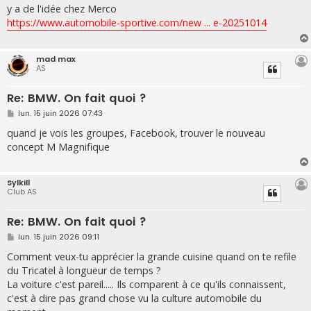
s
y a de l'idée chez Merco
s
https://www.automobile-sportive.com/new ... e-20251014
a
g
e
mad max
AS
Re: BMW. On fait quoi ?
M
lun. 15 juin 2026 07:43
e
s
quand je vois les groupes, Facebook, trouver le nouveau
s
concept M Magnifique
a
g
e
Sylkill
Club AS
Re: BMW. On fait quoi ?
M
lun. 15 juin 2026 09:11
e
s
Comment veux-tu apprécier la grande cuisine quand on te refile
s
du Tricatel à longueur de temps ?
a
g
La voiture c'est pareil..... Ils comparent à ce qu'ils connaissent,
e
c'est à dire pas grand chose vu la culture automobile du