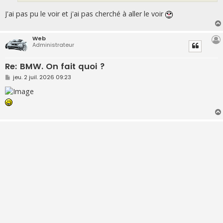
J'ai pas pu le voir et j'ai pas cherché à aller le voir
Web
Administrateur
Re: BMW. On fait quoi ?
M
jeu. 2 juil. 2026 09:23
e
s
s
a
g
e