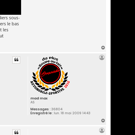
liers sous-
ers le bas
t les
ut
H
a
u
t
mad max
AS
Messages :
36804
Enregistré le :
lun. 18 mai 2009 14:43
H
a
u