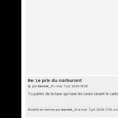
Re: Le prix du carburant
M
par
kermit_11
»
mar. 7 juil. 2026 16:38
e
s
Tu parles de la taxe qui taxe les taxes taxant le car
s
a
g
e
Modifié en dernier par
kermit_11
le mar. 7 juil. 2026 17:33, mod