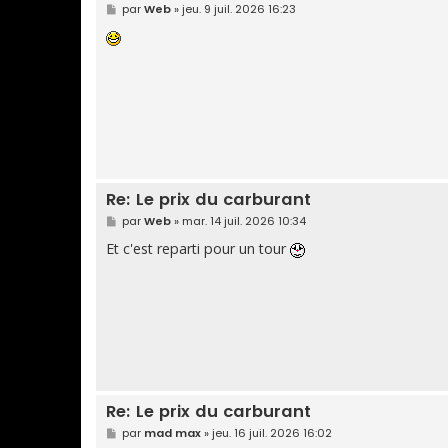
M
par
Web
»
jeu. 9 juil. 2026 16:23
e
s
s
a
g
e
Re: Le prix du carburant
M
par
Web
»
mar. 14 juil. 2026 10:34
e
s
Et c'est reparti pour un tour
s
a
g
e
Re: Le prix du carburant
M
par
mad max
»
jeu. 16 juil. 2026 16:02
e