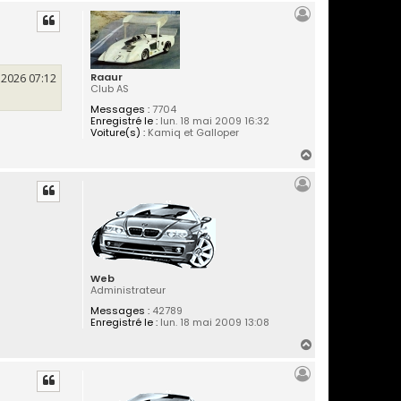
a
u
t
Raaur
. 2026 07:12
Club AS
Messages :
7704
Enregistré le :
lun. 18 mai 2009 16:32
Voiture(s) :
Kamiq et Galloper
H
a
u
t
Web
Administrateur
Messages :
42789
Enregistré le :
lun. 18 mai 2009 13:08
H
a
u
t