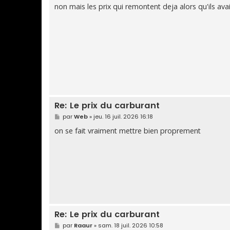
s
non mais les prix qui remontent deja alors qu'ils ava
s
a
g
e
Re: Le prix du carburant
M
par
Web
»
jeu. 16 juil. 2026 16:18
e
s
on se fait vraiment mettre bien proprement
s
a
g
e
Re: Le prix du carburant
M
par
Raaur
»
sam. 18 juil. 2026 10:58