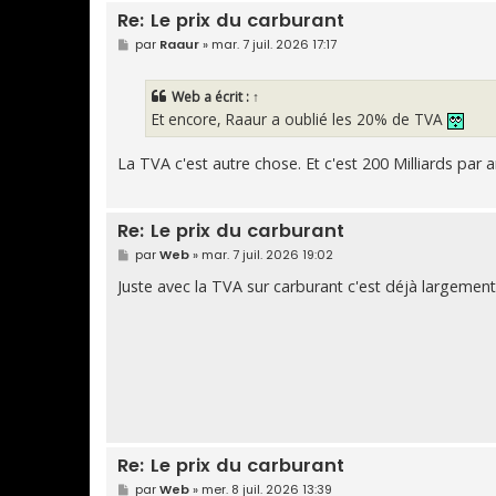
Re: Le prix du carburant
M
par
Raaur
»
mar. 7 juil. 2026 17:17
e
s
s
Web
a écrit :
↑
a
g
Et encore, Raaur a oublié les 20% de TVA
e
La TVA c'est autre chose. Et c'est 200 Milliards par a
Re: Le prix du carburant
M
par
Web
»
mar. 7 juil. 2026 19:02
e
s
Juste avec la TVA sur carburant c'est déjà largement
s
a
g
e
Re: Le prix du carburant
M
par
Web
»
mer. 8 juil. 2026 13:39