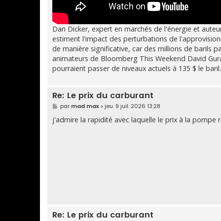
Dan Dicker, expert en marchés de l'énergie et auteur 
estiment l'impact des perturbations de l'approvision
de manière significative, car des millions de barils p
animateurs de Bloomberg This Weekend David Gura et C
pourraient passer de niveaux actuels à 135 $ le baril.
Re: Le prix du carburant
M
par
mad max
»
jeu. 9 juil. 2026 13:28
e
s
j'admire la rapidité avec laquelle le prix à la pompe
s
a
g
e
Re: Le prix du carburant