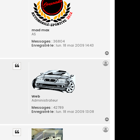
mad max
AS
Messages :
36804
Enregistré le :
lun. 18 mai 2009 14:43
H
a
u
t
Web
Administrateur
Messages :
42789
Enregistré le :
lun. 18 mai 2009 13:08
H
a
u
t