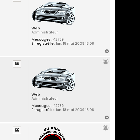
t
Web
Administrateur
Messages :
42789
Enregistré le :
lun. 18 mai 2009 13:08
H
a
u
t
Web
Administrateur
Messages :
42789
Enregistré le :
lun. 18 mai 2009 13:08
H
a
u
t