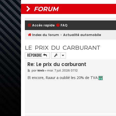
FORUM
Accès rapide
FAQ
Index du forum
Actualité automobile
LE PRIX DU CARBURANT
Répondre
Re: Le prix du carburant
M
par
Web
»
mar. 7 juil. 2026 07:12
e
s
Et encore, Raaur a oublié les 20% de TVA
s
a
g
e