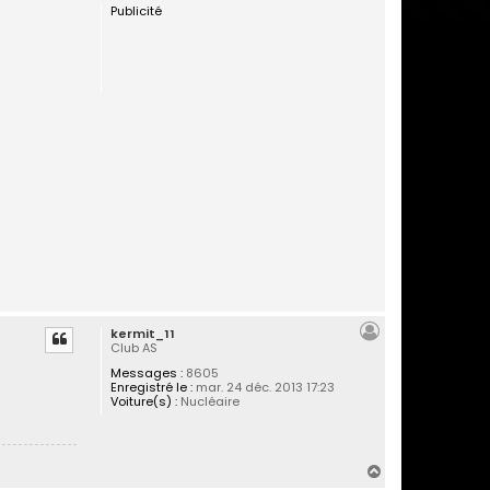
Publicité
u
t
kermit_11
Club AS
Messages :
8605
Enregistré le :
mar. 24 déc. 2013 17:23
Voiture(s) :
Nucléaire
H