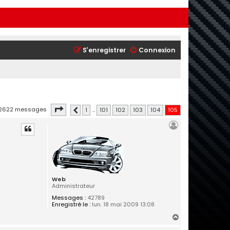
S’enregistrer
Connexion
Page
105
sur
105
2622 messages
1
…
101
102
103
104
105
Précédente
Web
Administrateur
Messages :
42789
Enregistré le :
lun. 18 mai 2009 13:08
H
a