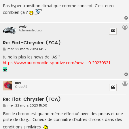
e
s
Pas hyper transition climatique comme concept. C'est euro
s
combien ça ?
a
g
e
Web
Administrateur
Re: Fiat-Chrysler (FCA)
M
mer. 22 mars 2023 14:52
e
s
tu ne lis plus les news de l'AS ?
s
https://www.automobile-sportive.com/new ... 0-20230321
a
g
e
Biki
Club AS
Re: Fiat-Chrysler (FCA)
M
mer. 22 mars 2023 15:00
e
s
Bon le chrono est quand même effectué avec des pneus et une
s
piste de drag… Curieux de connaître d’autres chronos dans des
a
g
conditions similaires
e