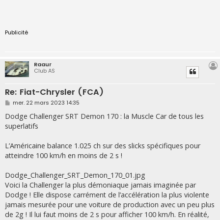
Publicité
Raaur
Club AS
Re: Fiat-Chrysler (FCA)
M
mer. 22 mars 2023 14:35
e
s
Dodge Challenger SRT Demon 170 : la Muscle Car de tous les
s
superlatifs
a
g
e
L’Américaine balance 1.025 ch sur des slicks spécifiques pour
atteindre 100 km/h en moins de 2 s !
Dodge_Challenger_SRT_Demon_170_01.jpg
Voici la Challenger la plus démoniaque jamais imaginée par
Dodge ! Elle dispose carrément de l’accélération la plus violente
jamais mesurée pour une voiture de production avec un peu plus
de 2g ! Il lui faut moins de 2 s pour afficher 100 km/h. En réalité,