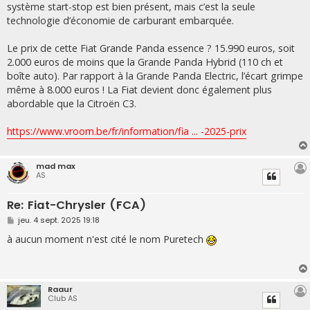
système start-stop est bien présent, mais c’est la seule
technologie d’économie de carburant embarquée.
Le prix de cette Fiat Grande Panda essence ? 15.990 euros, soit
2.000 euros de moins que la Grande Panda Hybrid (110 ch et
boîte auto). Par rapport à la Grande Panda Electric, l’écart grimpe
même à 8.000 euros ! La Fiat devient donc également plus
abordable que la Citroën C3.
https://www.vroom.be/fr/information/fia ... -2025-prix
mad max
AS
Re: Fiat-Chrysler (FCA)
M
jeu. 4 sept. 2025 19:18
e
s
à aucun moment n'est cité le nom Puretech
s
a
g
e
Raaur
Club AS