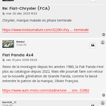
Re: Fiat-Chrysler (FCA)
M
mer. 20 déc. 2023 15:52
e
s
Chrysler, marque malade en phase terminale
s
a
g
https://www.moteurnature.com/32290-chry ... -terminale
e
Raaur
Club AS
Fiat Panda 4x4
M
ven. 31 janv. 2025 09:22
e
s
Reine de la montagne depuis les années 1980, la Fiat Panda n’est
s
plus au catalogue depuis 2022. Mais elle pourrait faire son retour
a
g
sur la nouvelle génération de Grande Panda, comme l’a laissé
e
entendre le patron de la marque, Olivier François.
https://www.auto-moto.com/citadine/une- ... ons--52962
kermit_11
Club AS