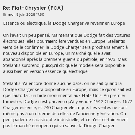
Re: Fiat-Chrysler (FCA)
M
mar. 9 juin 2026 17:50
e
s
Essence ou électrique, la Dodge Charger va revenir en Europe
s
a
g
On l'avait un peu pensé. Maintenant que Dodge fait des voitures
e
électriques, elles pourraient être vendues en Europe. Stellantis
vient de le confirmer, la Dodge Charger sera prochanaiement à
nouveau disponible en Europe, un marché qu'elle avait
abandonné après la première guerre du pétrole, en 1973. Mais
Stellantis surprend, puisqu'il dit que le modèle sera disponible
aussi bien en version essence qu'électrique.
Stellantis n'a encore donné aucune date, on ne sait quand la
Dodge Charger sera disponible en Europe, mais ce qu'on sait est
que l'auto fait un bide monumental aux Etats-Unis. Au premier
trimestre, Dodge n'est parvenu qu'à y vendre 1912 Charger. 1672
Charger essence, et 240 Charger électrique. Les ventes ne sont
même pas à un dixième de celles de l'ancienne génération. On
peut parler de catastrophe industrielle, et ce n'est certainement
pas le marché européen qui va sauver la Dodge Charger.