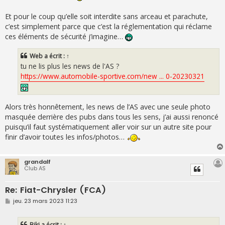
Et pour le coup qu’elle soit interdite sans arceau et parachute,
c’est simplement parce que c’est la réglementation qui réclame
ces éléments de sécurité j’imagine…
Web
a écrit :
↑
tu ne lis plus les news de l'AS ?
https://www.automobile-sportive.com/new ... 0-20230321
Alors très honnêtement, les news de l’AS avec une seule photo
masquée derrière des pubs dans tous les sens, j’ai aussi renoncé
puisqu’il faut systématiquement aller voir sur un autre site pour
finir d’avoir toutes les infos/photos…
grandalf
Club AS
Re: Fiat-Chrysler (FCA)
M
jeu. 23 mars 2023 11:23
e
s
s
Biki
a écrit :
↑