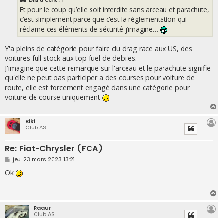
a
g
Et pour le coup qu’elle soit interdite sans arceau et parachute,
e
c’est simplement parce que c’est la réglementation qui
réclame ces éléments de sécurité j’imagine…
Y'a pleins de catégorie pour faire du drag race aux US, des
voitures full stock aux top fuel de debiles.
J'imagine que cette remarque sur l'arceau et le parachute signifie
qu'elle ne peut pas participer a des courses pour voiture de
route, elle est forcement engagé dans une catégorie pour
voiture de course uniquement
Biki
Club AS
Re: Fiat-Chrysler (FCA)
M
jeu. 23 mars 2023 13:21
e
s
Ok
s
a
g
e
Raaur
Club AS