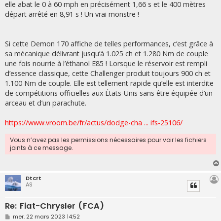
elle abat le 0 à 60 mph en précisément 1,66 s et le 400 mètres
départ arrêté en 8,91 s ! Un vrai monstre !
Si cette Demon 170 affiche de telles performances, c’est grâce à
sa mécanique délivrant jusqu’à 1.025 ch et 1.280 Nm de couple
une fois nourrie à l’éthanol E85 ! Lorsque le réservoir est rempli
d’essence classique, cette Challenger produit toujours 900 ch et
1.100 Nm de couple. Elle est tellement rapide qu’elle est interdite
de compétitions officielles aux États-Unis sans être équipée d’un
arceau et d’un parachute.
https://www.vroom.be/fr/actus/dodge-cha ... ifs-25106/
Vous n’avez pas les permissions nécessaires pour voir les fichiers
joints à ce message.
Dtcrt
AS
Re: Fiat-Chrysler (FCA)
M
mer. 22 mars 2023 14:52