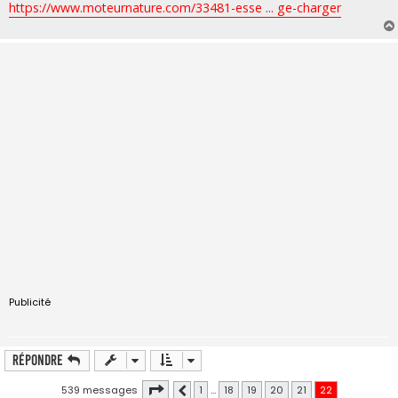
https://www.moteurnature.com/33481-esse ... ge-charger
Publicité
Répondre
Page
22
sur
22
539 messages
1
…
18
19
20
21
22
Précédente