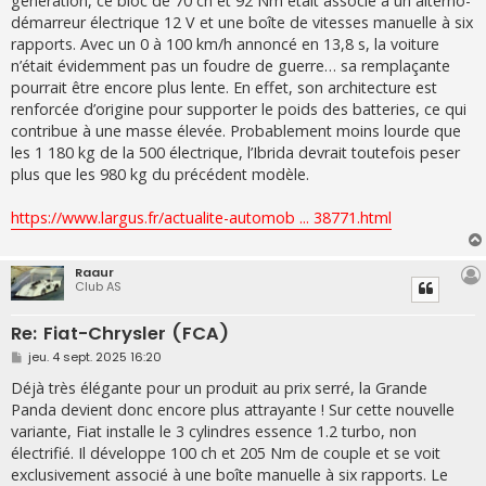
génération, ce bloc de 70 ch et 92 Nm était associé à un alterno-
démarreur électrique 12 V et une boîte de vitesses manuelle à six
rapports. Avec un 0 à 100 km/h annoncé en 13,8 s, la voiture
n’était évidemment pas un foudre de guerre… sa remplaçante
pourrait être encore plus lente. En effet, son architecture est
renforcée d’origine pour supporter le poids des batteries, ce qui
contribue à une masse élevée. Probablement moins lourde que
les 1 180 kg de la 500 électrique, l’Ibrida devrait toutefois peser
plus que les 980 kg du précédent modèle.
https://www.largus.fr/actualite-automob ... 38771.html
Raaur
Club AS
Re: Fiat-Chrysler (FCA)
M
jeu. 4 sept. 2025 16:20
e
s
Déjà très élégante pour un produit au prix serré, la Grande
s
Panda devient donc encore plus attrayante ! Sur cette nouvelle
a
g
variante, Fiat installe le 3 cylindres essence 1.2 turbo, non
e
électrifié. Il développe 100 ch et 205 Nm de couple et se voit
exclusivement associé à une boîte manuelle à six rapports. Le