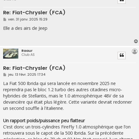
Re: Fiat-Chrysler (FCA)
M
ven. 31 janv. 2025 15:29
e
s
Elle a des airs de Jeep
s
a
g
e
Raaur
Club AS
Re: Fiat-Chrysler (FCA)
M
jeu. 13 févr. 2025 17:34
e
s
La Fiat 500 Ibrida qui sera lancée en novembre 2025 ne
s
reprendra pas le bloc 1.2 turbo des autres citadines micro-
a
g
hybrides de Stellantis, mais le 1.0 atmosphérique 48V de sa
e
devancière qui était plus légère. Cette variante devrait redonner
un second souffle à l'italienne.
Un rapport poids/puissance peu flatteur
C’est donc un trois-cylindres FireFly 1.0 atmosphérique que l’on
retrouvera sous le capot de la 500 Ibrida. Sur la précédente