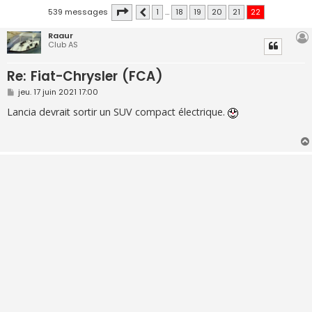
Page
22
sur
22
539 messages
1
…
18
19
20
21
22
Précédente
Raaur
Club AS
Re: Fiat-Chrysler (FCA)
M
jeu. 17 juin 2021 17:00
e
s
Lancia devrait sortir un SUV compact électrique.
s
a
g
e