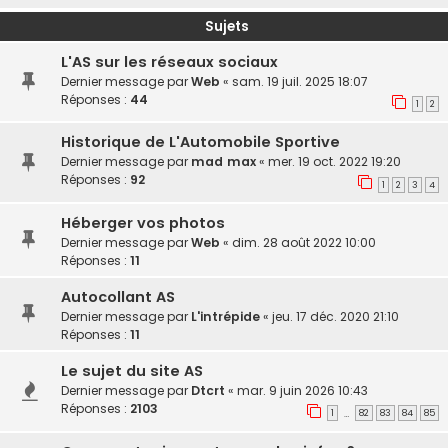
Sujets
L'AS sur les réseaux sociaux
Dernier message par
Web
«
sam. 19 juil. 2025 18:07
Réponses :
44
1
2
Historique de L'Automobile Sportive
Dernier message par
mad max
«
mer. 19 oct. 2022 19:20
Réponses :
92
1
2
3
4
Héberger vos photos
Dernier message par
Web
«
dim. 28 août 2022 10:00
Réponses :
11
Autocollant AS
Dernier message par
L'intrépide
«
jeu. 17 déc. 2020 21:10
Réponses :
11
Le sujet du site AS
Dernier message par
Dtcrt
«
mar. 9 juin 2026 10:43
Réponses :
2103
1
82
83
84
85
…