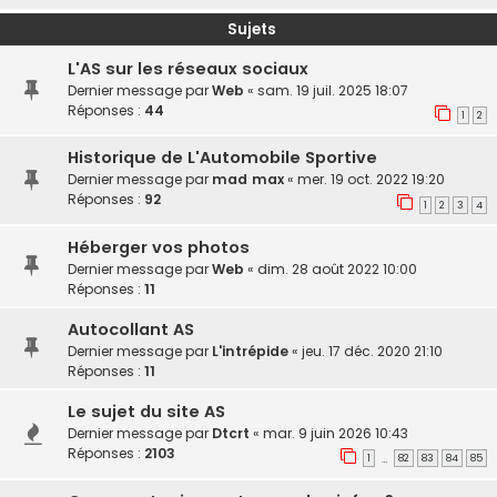
Sujets
L'AS sur les réseaux sociaux
Dernier message par
Web
«
sam. 19 juil. 2025 18:07
Réponses :
44
1
2
Historique de L'Automobile Sportive
Dernier message par
mad max
«
mer. 19 oct. 2022 19:20
Réponses :
92
1
2
3
4
Héberger vos photos
Dernier message par
Web
«
dim. 28 août 2022 10:00
Réponses :
11
Autocollant AS
Dernier message par
L'intrépide
«
jeu. 17 déc. 2020 21:10
Réponses :
11
Le sujet du site AS
Dernier message par
Dtcrt
«
mar. 9 juin 2026 10:43
Réponses :
2103
1
82
83
84
85
…