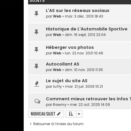
SUJETS
L'AS sur les réseaux sociaux
par
Web
» mar. 3 déc. 2013 18:43
Historique de L'Automobile Sportive
par
Web
» dim. 16 sept. 2012 23:04
Héberger vos photos
par
Web
» lun. 22 nov. 2021 10:46
Autocollant AS
par
Web
» dim. 10 nov. 2013 11:35
Le sujet du site AS
par
luffy
» mar. 21 juil. 2009 10:21
Comment mieux retrouver les infos 
par
Raemy
» mer. 22 oct. 2025 14:09
Nouveau sujet
Retourner à l’index du forum