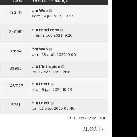
Vues
Dernier message
par
Web
182118
sam. 19 juil. 2025 18:07
par
mad max
246051
mer. 19 oct. 2022 19:20
par
Web
37664
dim. 28 août 2022 10:00
par
L'intrépide
39988
jeu. 17 déc. 2020 21:10
par
Dtcrt
1467127
mar. 9 juin 2026 10:43
par
Dtcrt
5261
lun. 22 déc. 2025 00:45
6 sujets • Page
1
sur
1
Aller à