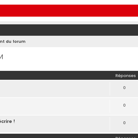
nt du forum
M
Réponses
0
0
crire !
0