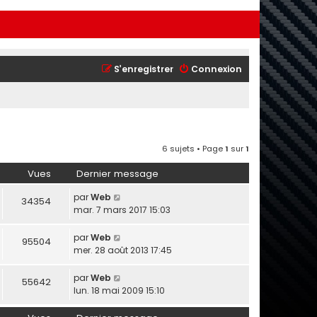
S’enregistrer
Connexion
6 sujets • Page
1
sur
1
Vues
Dernier message
par
Web
34354
mar. 7 mars 2017 15:03
par
Web
95504
mer. 28 août 2013 17:45
par
Web
55642
lun. 18 mai 2009 15:10