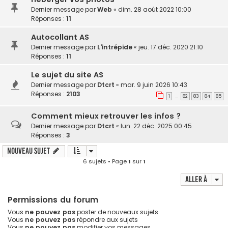
Dernier message par
Web
«
dim. 28 août 2022 10:00
Réponses :
11
Autocollant AS
Dernier message par
L'intrépide
«
jeu. 17 déc. 2020 21:10
Réponses :
11
Le sujet du site AS
Dernier message par
Dtcrt
«
mar. 9 juin 2026 10:43
Réponses :
2103
1
82
83
84
85
…
Comment mieux retrouver les infos ?
Dernier message par
Dtcrt
«
lun. 22 déc. 2025 00:45
Réponses :
3
Nouveau sujet
6 sujets • Page
1
sur
1
Aller à
Permissions du forum
Vous
ne pouvez pas
poster de nouveaux sujets
Vous
ne pouvez pas
répondre aux sujets
Vous
ne pouvez pas
modifier vos messages