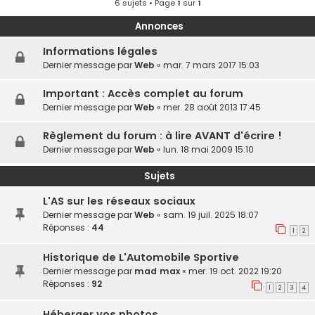
6 sujets • Page
1
sur
1
Annonces
Informations légales
Dernier message par
Web
«
mar. 7 mars 2017 15:03
Important : Accès complet au forum
Dernier message par
Web
«
mer. 28 août 2013 17:45
Règlement du forum : à lire AVANT d'écrire !
Dernier message par
Web
«
lun. 18 mai 2009 15:10
Sujets
L'AS sur les réseaux sociaux
Dernier message par
Web
«
sam. 19 juil. 2025 18:07
Réponses :
44
1
2
Historique de L'Automobile Sportive
Dernier message par
mad max
«
mer. 19 oct. 2022 19:20
Réponses :
92
1
2
3
4
Héberger vos photos