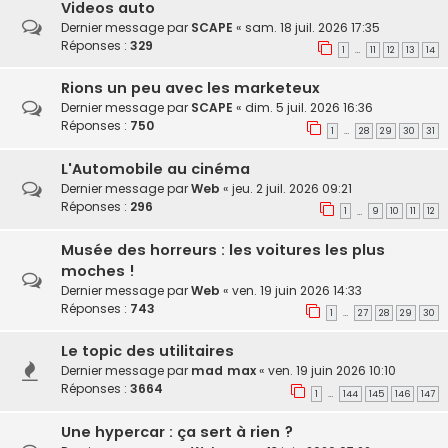
Videos auto
Dernier message par
SCAPE
«
sam. 18 juil. 2026 17:35
Réponses :
329
1
11
12
13
14
…
Rions un peu avec les marketeux
Dernier message par
SCAPE
«
dim. 5 juil. 2026 16:36
Réponses :
750
1
28
29
30
31
…
L'Automobile au cinéma
Dernier message par
Web
«
jeu. 2 juil. 2026 09:21
Réponses :
296
1
9
10
11
12
…
Musée des horreurs : les voitures les plus
moches !
Dernier message par
Web
«
ven. 19 juin 2026 14:33
Réponses :
743
1
27
28
29
30
…
Le topic des utilitaires
Dernier message par
mad max
«
ven. 19 juin 2026 10:10
Réponses :
3664
1
144
145
146
147
…
Une hypercar : ça sert à rien ?