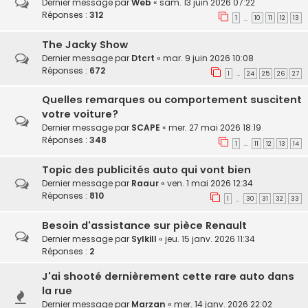
Dernier message par
Web
«
sam. 13 juin 2026 07:22
Réponses :
312
1
10
11
12
13
…
The Jacky Show
Dernier message par
Dtcrt
«
mar. 9 juin 2026 10:08
Réponses :
672
1
24
25
26
27
…
Quelles remarques ou comportement suscitent
votre voiture?
Dernier message par
SCAPE
«
mer. 27 mai 2026 18:19
Réponses :
348
1
11
12
13
14
…
Topic des publicités auto qui vont bien
Dernier message par
Raaur
«
ven. 1 mai 2026 12:34
Réponses :
810
1
30
31
32
33
…
Besoin d'assistance sur pièce Renault
Dernier message par
Sylkill
«
jeu. 15 janv. 2026 11:34
Réponses :
2
J'ai shooté dernièrement cette rare auto dans
la rue
Dernier message par
Marzan
«
mer. 14 janv. 2026 22:02