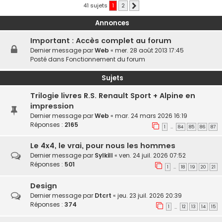
41 sujets
1
2
Suivante
Annonces
Important : Accès complet au forum
Dernier message par
Web
«
mer. 28 août 2013 17:45
Posté dans
Fonctionnement du forum
Sujets
Trilogie livres R.S. Renault Sport + Alpine en
impression
Dernier message par
Web
«
mar. 24 mars 2026 16:19
Réponses :
2165
1
84
85
86
87
…
Le 4x4, le vrai, pour nous les hommes
Dernier message par
Sylkill
«
ven. 24 juil. 2026 07:52
Réponses :
501
1
18
19
20
21
…
Design
Dernier message par
Dtcrt
«
jeu. 23 juil. 2026 20:39
Réponses :
374
1
12
13
14
15
…