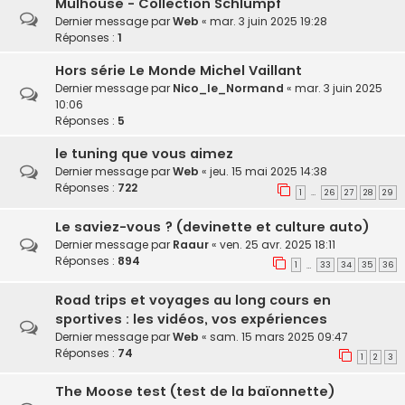
Mulhouse - Collection Schlumpf
Dernier message par
Web
«
mar. 3 juin 2025 19:28
Réponses :
1
Hors série Le Monde Michel Vaillant
Dernier message par
Nico_le_Normand
«
mar. 3 juin 2025
10:06
Réponses :
5
le tuning que vous aimez
Dernier message par
Web
«
jeu. 15 mai 2025 14:38
Réponses :
722
1
26
27
28
29
…
Le saviez-vous ? (devinette et culture auto)
Dernier message par
Raaur
«
ven. 25 avr. 2025 18:11
Réponses :
894
1
33
34
35
36
…
Road trips et voyages au long cours en
sportives : les vidéos, vos expériences
Dernier message par
Web
«
sam. 15 mars 2025 09:47
Réponses :
74
1
2
3
The Moose test (test de la baïonnette)