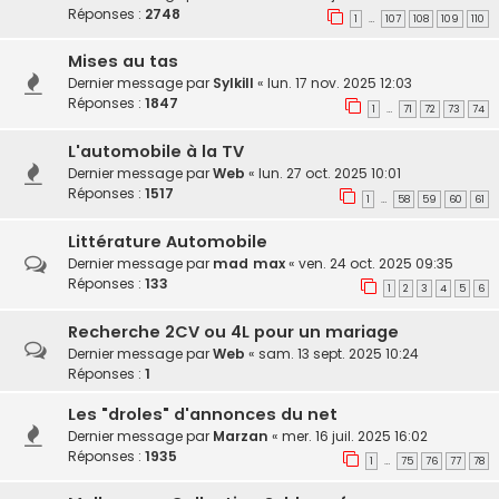
Réponses :
2748
1
107
108
109
110
…
Mises au tas
Dernier message par
Sylkill
«
lun. 17 nov. 2025 12:03
Réponses :
1847
1
71
72
73
74
…
L'automobile à la TV
Dernier message par
Web
«
lun. 27 oct. 2025 10:01
Réponses :
1517
1
58
59
60
61
…
Littérature Automobile
Dernier message par
mad max
«
ven. 24 oct. 2025 09:35
Réponses :
133
1
2
3
4
5
6
Recherche 2CV ou 4L pour un mariage
Dernier message par
Web
«
sam. 13 sept. 2025 10:24
Réponses :
1
Les "droles" d'annonces du net
Dernier message par
Marzan
«
mer. 16 juil. 2025 16:02
Réponses :
1935
1
75
76
77
78
…