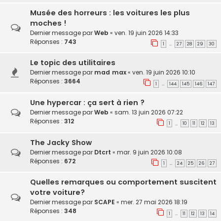
Musée des horreurs : les voitures les plus
moches !
Dernier message par
Web
«
ven. 19 juin 2026 14:33
Réponses :
743
1
27
28
29
30
…
Le topic des utilitaires
Dernier message par
mad max
«
ven. 19 juin 2026 10:10
Réponses :
3664
1
144
145
146
147
…
Une hypercar : ça sert à rien ?
Dernier message par
Web
«
sam. 13 juin 2026 07:22
Réponses :
312
1
10
11
12
13
…
The Jacky Show
Dernier message par
Dtcrt
«
mar. 9 juin 2026 10:08
Réponses :
672
1
24
25
26
27
…
Quelles remarques ou comportement suscitent
votre voiture?
Dernier message par
SCAPE
«
mer. 27 mai 2026 18:19
Réponses :
348
1
11
12
13
14
…