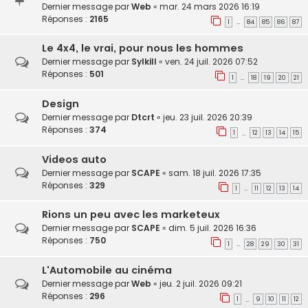
Dernier message par
Web
«
mar. 24 mars 2026 16:19
Réponses :
2165
1
84
85
86
87
…
Le 4x4, le vrai, pour nous les hommes
Dernier message par
Sylkill
«
ven. 24 juil. 2026 07:52
Réponses :
501
1
18
19
20
21
…
Design
Dernier message par
Dtcrt
«
jeu. 23 juil. 2026 20:39
Réponses :
374
1
12
13
14
15
…
Videos auto
Dernier message par
SCAPE
«
sam. 18 juil. 2026 17:35
Réponses :
329
1
11
12
13
14
…
Rions un peu avec les marketeux
Dernier message par
SCAPE
«
dim. 5 juil. 2026 16:36
Réponses :
750
1
28
29
30
31
…
L'Automobile au cinéma
Dernier message par
Web
«
jeu. 2 juil. 2026 09:21
Réponses :
296
1
9
10
11
12
…