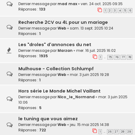
Dernier message par
mad max
«
ven. 24 oct. 2025 09:35
Réponses :
133
1
2
3
4
5
6
Recherche 2CV ou 4L pour un mariage
Dernier message par
Web
«
sam. 13 sept. 2025 10:24
Réponses :
1
Les "droles" d'annonces du net
Dernier message par
Marzan
«
mer. 16 juil. 2025 16:02
Réponses :
1935
1
75
76
77
78
…
Mulhouse - Collection Schlumpf
Dernier message par
Web
«
mar. 3 juin 2025 19:28
Réponses :
1
Hors série Le Monde Michel Vaillant
Dernier message par
Nico_le_Normand
«
mar. 3 juin 2025
10:06
Réponses :
5
le tuning que vous aimez
Dernier message par
Web
«
jeu. 15 mai 2025 14:38
Réponses :
722
1
26
27
28
29
…