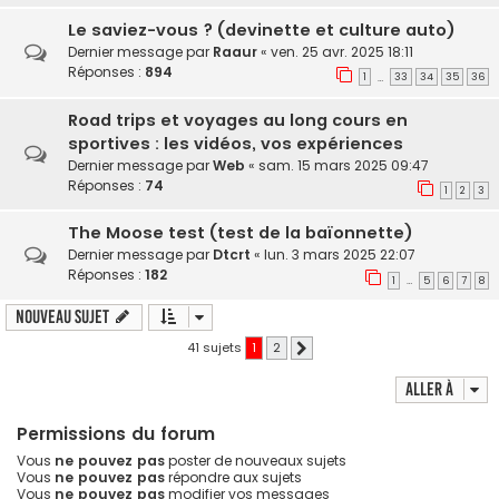
Le saviez-vous ? (devinette et culture auto)
Dernier message par
Raaur
«
ven. 25 avr. 2025 18:11
Réponses :
894
1
33
34
35
36
…
Road trips et voyages au long cours en
sportives : les vidéos, vos expériences
Dernier message par
Web
«
sam. 15 mars 2025 09:47
Réponses :
74
1
2
3
The Moose test (test de la baïonnette)
Dernier message par
Dtcrt
«
lun. 3 mars 2025 22:07
Réponses :
182
1
5
6
7
8
…
Nouveau sujet
41 sujets
1
2
Suivante
Aller à
Permissions du forum
Vous
ne pouvez pas
poster de nouveaux sujets
Vous
ne pouvez pas
répondre aux sujets
Vous
ne pouvez pas
modifier vos messages