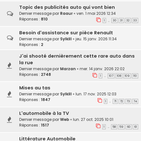
Topic des publicités auto qui vont bien
Dernier message par
Raaur
«
ven. 1 mai 2026 12:34
Réponses :
810
1
30
31
32
33
…
Besoin d'assistance sur pièce Renault
Dernier message par
Sylkill
«
jeu. 15 janv. 2026 11:34
Réponses :
2
J'ai shooté dernièrement cette rare auto dans
la rue
Dernier message par
Marzan
«
mer. 14 janv. 2026 22:02
Réponses :
2748
1
107
108
109
110
…
Mises au tas
Dernier message par
Sylkill
«
lun. 17 nov. 2025 12:03
Réponses :
1847
1
71
72
73
74
…
L'automobile à la TV
Dernier message par
Web
«
lun. 27 oct. 2025 10:01
Réponses :
1517
1
58
59
60
61
…
Littérature Automobile