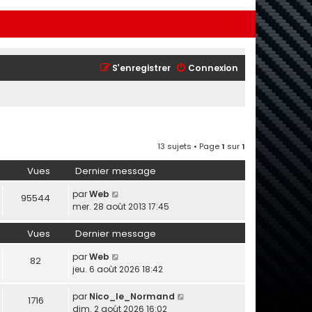
S’enregistrer
Connexion
13 sujets • Page
1
sur
1
Vues
Dernier message
par
Web
95544
mer. 28 août 2013 17:45
Vues
Dernier message
par
Web
82
jeu. 6 août 2026 18:42
par
Nico_le_Normand
1716
dim. 2 août 2026 16:02