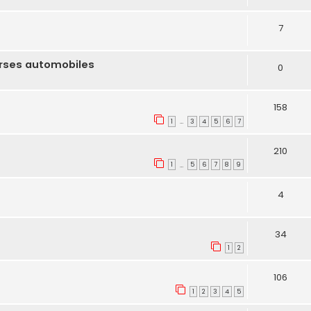
7
urses automobiles
0
158
1
3
4
5
6
7
…
210
1
5
6
7
8
9
…
4
34
1
2
106
1
2
3
4
5