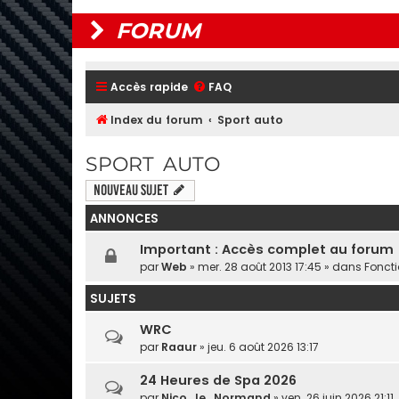
FORUM
Accès rapide
FAQ
Index du forum
Sport auto
SPORT AUTO
Nouveau sujet
ANNONCES
Important : Accès complet au forum
par
Web
» mer. 28 août 2013 17:45 » dans
Fonct
SUJETS
WRC
par
Raaur
» jeu. 6 août 2026 13:17
24 Heures de Spa 2026
par
Nico_le_Normand
» ven. 26 juin 2026 21:11