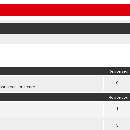
Réponses
0
ionnement du forum
Réponses
1
3