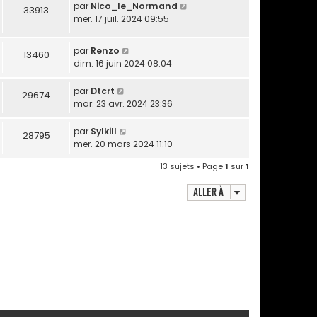
par
Nico_le_Normand
33913
mer. 17 juil. 2024 09:55
par
Renzo
13460
dim. 16 juin 2024 08:04
par
Dtcrt
29674
mar. 23 avr. 2024 23:36
par
Sylkill
28795
mer. 20 mars 2024 11:10
13 sujets • Page
1
sur
1
Aller à