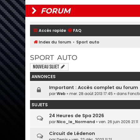
FORUM
Accès rapide
FAQ
Index du forum
Sport auto
SPORT AUTO
Nouveau sujet
ANNONCES
Important : Accès complet au forum
par
Web
» mer. 28 août 2013 17:45 » dans
Fonct
SUJETS
24 Heures de Spa 2026
par
Nico_le_Normand
» ven. 26 juin 2026 21:11
Circuit de Lédenon
par
Denis
» ven. 22 déc. 2023 11:21