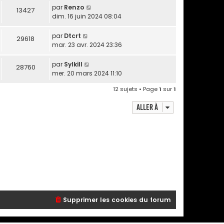
par
Renzo
13427
dim. 16 juin 2024 08:04
par
Dtcrt
29618
mar. 23 avr. 2024 23:36
par
Sylkill
28760
mer. 20 mars 2024 11:10
12 sujets • Page
1
sur
1
Aller à
Supprimer les cookies du forum