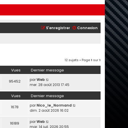
S’enregistrer
Connexion
12 sujets • Page
1
sur
1
Vues
Dernier message
par
Web
95452
mer. 28 août 2013 17:45
Vues
Dernier message
par
Nico_le_Normand
1678
dim. 2 août 2026 16:02
par
Web
16189
mar. 14 juil. 2026 20:55