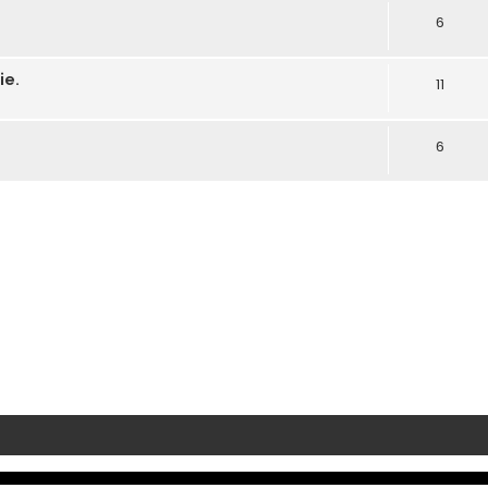
6
ie.
11
6