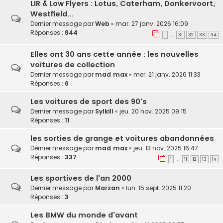
LIR & Low Flyers : Lotus, Caterham, Donkervoort,
Westfield...
Dernier message par
Web
«
mar. 27 janv. 2026 16:09
Réponses :
844
1
31
32
33
34
…
Elles ont 30 ans cette année : les nouvelles
voitures de collection
Dernier message par
mad max
«
mer. 21 janv. 2026 11:33
Réponses :
6
Les voitures de sport des 90's
Dernier message par
Sylkill
«
jeu. 20 nov. 2025 09:15
Réponses :
11
les sorties de grange et voitures abandonnées
Dernier message par
mad max
«
jeu. 13 nov. 2025 16:47
Réponses :
337
1
11
12
13
14
…
Les sportives de l'an 2000
Dernier message par
Marzan
«
lun. 15 sept. 2025 11:20
Réponses :
3
Les BMW du monde d'avant