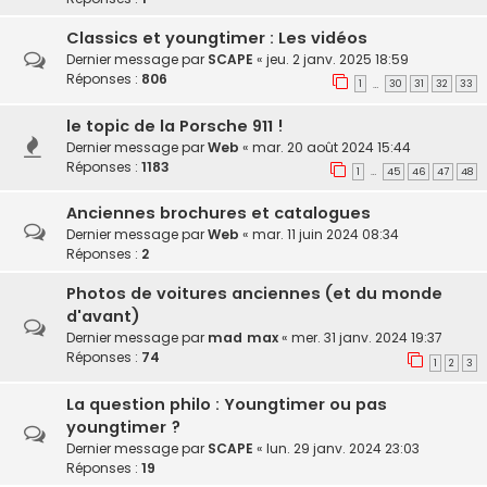
Classics et youngtimer : Les vidéos
Dernier message par
SCAPE
«
jeu. 2 janv. 2025 18:59
Réponses :
806
1
30
31
32
33
…
le topic de la Porsche 911 !
Dernier message par
Web
«
mar. 20 août 2024 15:44
Réponses :
1183
1
45
46
47
48
…
Anciennes brochures et catalogues
Dernier message par
Web
«
mar. 11 juin 2024 08:34
Réponses :
2
Photos de voitures anciennes (et du monde
d'avant)
Dernier message par
mad max
«
mer. 31 janv. 2024 19:37
Réponses :
74
1
2
3
La question philo : Youngtimer ou pas
youngtimer ?
Dernier message par
SCAPE
«
lun. 29 janv. 2024 23:03
Réponses :
19