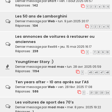
Dernier message par
Dtcrt
«
ven. 1 août 2025 06:57
Réponses :
142
1
2
3
4
5
6
Les 50 ans de Lamborghini
Dernier message par
Web
«
lun. 9 juin 2025 20:17
Réponses :
104
1
2
3
4
5
Les annonces de voitures à restaurer ou
anciennes
Dernier message par
Rex66
«
jeu. 15 mai 2025 16:17
Réponses :
238
1
7
8
9
10
…
Youngtimer Story :)
Dernier message par
mad max
«
lun. 28 avr. 2025 05:59
Réponses :
1194
1
45
46
47
48
…
Ten years after - 10 ans après sur l'AS
Dernier message par
Web
«
ven. 28 févr. 2025 17:08
Réponses :
586
1
21
22
23
24
…
Les voitures de sport des 70's
Dernier message par
mad max
«
mer. 8 janv. 2025 19:22
Réponses :
1