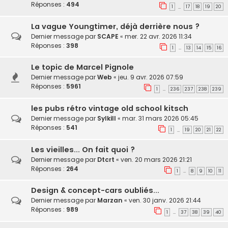
Réponses :
494
1
17
18
19
20
…
La vague Youngtimer, déjà derrière nous ?
Dernier message par
SCAPE
«
mer. 22 avr. 2026 11:34
Réponses :
398
1
13
14
15
16
…
Le topic de Marcel Pignole
Dernier message par
Web
«
jeu. 9 avr. 2026 07:59
Réponses :
5961
1
236
237
238
239
…
les pubs rétro vintage old school kitsch
Dernier message par
Sylkill
«
mar. 31 mars 2026 05:45
Réponses :
541
1
19
20
21
22
…
Les vieilles... On fait quoi ?
Dernier message par
Dtcrt
«
ven. 20 mars 2026 21:21
Réponses :
264
1
8
9
10
11
…
Design & concept-cars oubliés...
Dernier message par
Marzan
«
ven. 30 janv. 2026 21:44
Réponses :
989
1
37
38
39
40
…