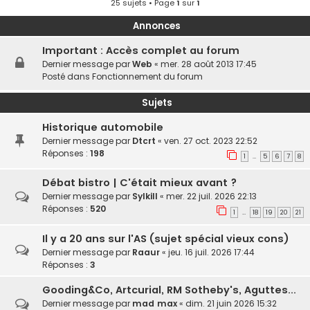
25 sujets • Page
1
sur
1
Annonces
Important : Accès complet au forum
Dernier message par
Web
«
mer. 28 août 2013 17:45
Posté dans
Fonctionnement du forum
Sujets
Historique automobile
Dernier message par
Dtcrt
«
ven. 27 oct. 2023 22:52
Réponses :
198
1
5
6
7
8
…
Débat bistro | C'était mieux avant ?
Dernier message par
Sylkill
«
mer. 22 juil. 2026 22:13
Réponses :
520
1
18
19
20
21
…
Il y a 20 ans sur l'AS (sujet spécial vieux cons)
Dernier message par
Raaur
«
jeu. 16 juil. 2026 17:44
Réponses :
3
Gooding&Co, Artcurial, RM Sotheby's, Aguttes...
Dernier message par
mad max
«
dim. 21 juin 2026 15:32