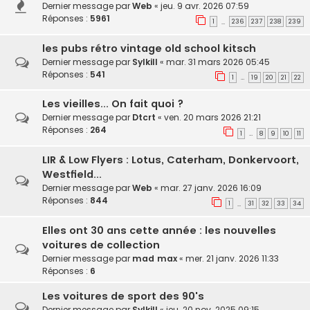
Dernier message par
Web
«
jeu. 9 avr. 2026 07:59
Réponses :
5961
1
236
237
238
239
…
les pubs rétro vintage old school kitsch
Dernier message par
Sylkill
«
mar. 31 mars 2026 05:45
Réponses :
541
1
19
20
21
22
…
Les vieilles... On fait quoi ?
Dernier message par
Dtcrt
«
ven. 20 mars 2026 21:21
Réponses :
264
1
8
9
10
11
…
LIR & Low Flyers : Lotus, Caterham, Donkervoort,
Westfield...
Dernier message par
Web
«
mar. 27 janv. 2026 16:09
Réponses :
844
1
31
32
33
34
…
Elles ont 30 ans cette année : les nouvelles
voitures de collection
Dernier message par
mad max
«
mer. 21 janv. 2026 11:33
Réponses :
6
Les voitures de sport des 90's
Dernier message par
Sylkill
«
jeu. 20 nov. 2025 09:15