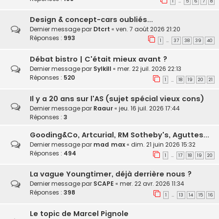
1
5
6
7
8
…
Design & concept-cars oubliés...
Dernier message par
Dtcrt
«
ven. 7 août 2026 21:20
Réponses :
993
1
37
38
39
40
…
Débat bistro | C'était mieux avant ?
Dernier message par
Sylkill
«
mer. 22 juil. 2026 22:13
Réponses :
520
1
18
19
20
21
…
Il y a 20 ans sur l'AS (sujet spécial vieux cons)
Dernier message par
Raaur
«
jeu. 16 juil. 2026 17:44
Réponses :
3
Gooding&Co, Artcurial, RM Sotheby's, Aguttes...
Dernier message par
mad max
«
dim. 21 juin 2026 15:32
Réponses :
494
1
17
18
19
20
…
La vague Youngtimer, déjà derrière nous ?
Dernier message par
SCAPE
«
mer. 22 avr. 2026 11:34
Réponses :
398
1
13
14
15
16
…
Le topic de Marcel Pignole