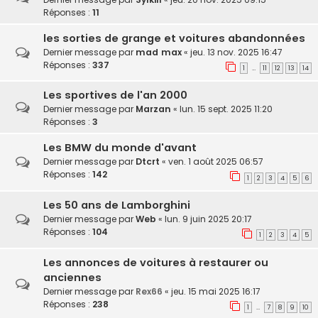
Réponses :
11
les sorties de grange et voitures abandonnées
Dernier message par
mad max
«
jeu. 13 nov. 2025 16:47
Réponses :
337
1
11
12
13
14
…
Les sportives de l'an 2000
Dernier message par
Marzan
«
lun. 15 sept. 2025 11:20
Réponses :
3
Les BMW du monde d'avant
Dernier message par
Dtcrt
«
ven. 1 août 2025 06:57
Réponses :
142
1
2
3
4
5
6
Les 50 ans de Lamborghini
Dernier message par
Web
«
lun. 9 juin 2025 20:17
Réponses :
104
1
2
3
4
5
Les annonces de voitures à restaurer ou
anciennes
Dernier message par
Rex66
«
jeu. 15 mai 2025 16:17
Réponses :
238
1
7
8
9
10
…