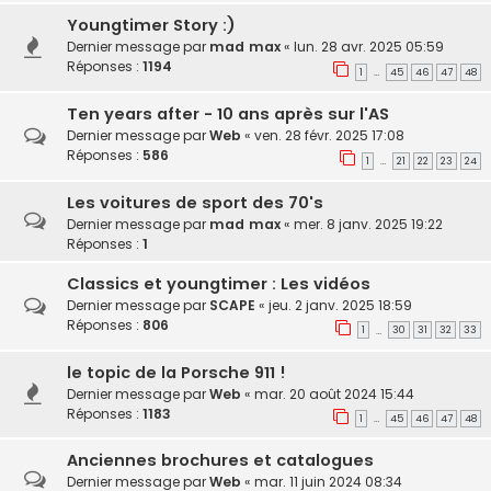
Youngtimer Story :)
Dernier message par
mad max
«
lun. 28 avr. 2025 05:59
Réponses :
1194
1
45
46
47
48
…
Ten years after - 10 ans après sur l'AS
Dernier message par
Web
«
ven. 28 févr. 2025 17:08
Réponses :
586
1
21
22
23
24
…
Les voitures de sport des 70's
Dernier message par
mad max
«
mer. 8 janv. 2025 19:22
Réponses :
1
Classics et youngtimer : Les vidéos
Dernier message par
SCAPE
«
jeu. 2 janv. 2025 18:59
Réponses :
806
1
30
31
32
33
…
le topic de la Porsche 911 !
Dernier message par
Web
«
mar. 20 août 2024 15:44
Réponses :
1183
1
45
46
47
48
…
Anciennes brochures et catalogues
Dernier message par
Web
«
mar. 11 juin 2024 08:34