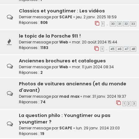
Classics et youngtimer : Les vidéos
Dernier message par
SCAPE
«
jeu. 2 janv. 2025 18:59
Réponses :
806
1
30
31
32
33
…
le topic de la Porsche 911 !
Dernier message par
Web
«
mar. 20 août 2024 15:44
Réponses :
1183
1
45
46
47
48
…
Anciennes brochures et catalogues
Dernier message par
Web
«
mar. 11 juin 2024 08:34
Réponses :
2
Photos de voitures anciennes (et du monde
d'avant)
Dernier message par
mad max
«
mer. 31 janv. 2024 19:37
Réponses :
74
1
2
3
La question philo : Youngtimer ou pas
youngtimer ?
Dernier message par
SCAPE
«
lun. 29 janv. 2024 23:03
Réponses :
19