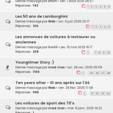
Dernier message par
Dtcrt
«
ven. 1 août 2025 06:57
Réponses :
142
1
2
3
4
5
6
Les 50 ans de Lamborghini
Dernier message par
Web
«
lun. 9 juin 2025 20:17
Réponses :
104
1
2
3
4
5
Les annonces de voitures à restaurer ou
anciennes
Dernier message par
Rex66
«
jeu. 15 mai 2025 16:17
Réponses :
238
1
7
8
9
10
…
Youngtimer Story :)
Dernier message par
mad max
«
lun. 28 avr. 2025 05:59
Réponses :
1194
1
45
46
47
48
…
Ten years after - 10 ans après sur l'AS
Dernier message par
Web
«
ven. 28 févr. 2025 17:08
Réponses :
586
1
21
22
23
24
…
Les voitures de sport des 70's
Dernier message par
mad max
«
mer. 8 janv. 2025 19:22
Réponses :
1