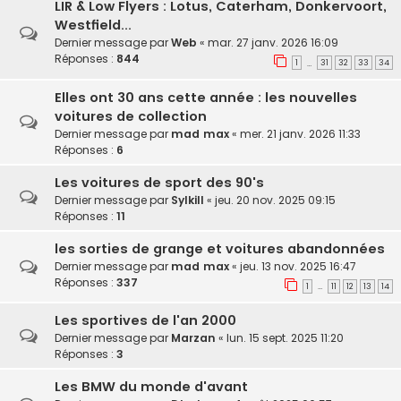
LIR & Low Flyers : Lotus, Caterham, Donkervoort,
Westfield...
Dernier message par
Web
«
mar. 27 janv. 2026 16:09
Réponses :
844
1
31
32
33
34
…
Elles ont 30 ans cette année : les nouvelles
voitures de collection
Dernier message par
mad max
«
mer. 21 janv. 2026 11:33
Réponses :
6
Les voitures de sport des 90's
Dernier message par
Sylkill
«
jeu. 20 nov. 2025 09:15
Réponses :
11
les sorties de grange et voitures abandonnées
Dernier message par
mad max
«
jeu. 13 nov. 2025 16:47
Réponses :
337
1
11
12
13
14
…
Les sportives de l'an 2000
Dernier message par
Marzan
«
lun. 15 sept. 2025 11:20
Réponses :
3
Les BMW du monde d'avant