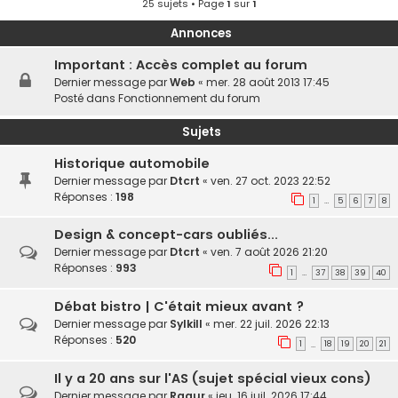
25 sujets • Page
1
sur
1
Annonces
Important : Accès complet au forum
Dernier message par
Web
«
mer. 28 août 2013 17:45
Posté dans
Fonctionnement du forum
Sujets
Historique automobile
Dernier message par
Dtcrt
«
ven. 27 oct. 2023 22:52
Réponses :
198
1
5
6
7
8
…
Design & concept-cars oubliés...
Dernier message par
Dtcrt
«
ven. 7 août 2026 21:20
Réponses :
993
1
37
38
39
40
…
Débat bistro | C'était mieux avant ?
Dernier message par
Sylkill
«
mer. 22 juil. 2026 22:13
Réponses :
520
1
18
19
20
21
…
Il y a 20 ans sur l'AS (sujet spécial vieux cons)
Dernier message par
Raaur
«
jeu. 16 juil. 2026 17:44