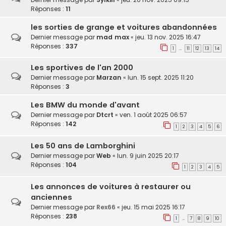
Réponses :
11
les sorties de grange et voitures abandonnées
Dernier message par
mad max
«
jeu. 13 nov. 2025 16:47
Réponses :
337
1
11
12
13
14
…
Les sportives de l'an 2000
Dernier message par
Marzan
«
lun. 15 sept. 2025 11:20
Réponses :
3
Les BMW du monde d'avant
Dernier message par
Dtcrt
«
ven. 1 août 2025 06:57
Réponses :
142
1
2
3
4
5
6
Les 50 ans de Lamborghini
Dernier message par
Web
«
lun. 9 juin 2025 20:17
Réponses :
104
1
2
3
4
5
Les annonces de voitures à restaurer ou
anciennes
Dernier message par
Rex66
«
jeu. 15 mai 2025 16:17
Réponses :
238
1
7
8
9
10
…