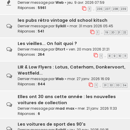
Dernier message par
Web
«
jeu. 9 avr. 2026 07:59
Réponses :
5961
1
236
237
238
239
…
les pubs rétro vintage old school kitsch
Dernier message par
Sylkill
«
mar. 31 mars 2026 05:45
Réponses :
541
1
19
20
21
22
…
Les vieilles... On fait quoi ?
Dernier message par
Dtcrt
«
ven. 20 mars 2026 21:21
Réponses :
264
1
8
9
10
11
…
LIR & Low Flyers : Lotus, Caterham, Donkervoort,
Westfield...
Dernier message par
Web
«
mar. 27 janv. 2026 16:09
Réponses :
844
1
31
32
33
34
…
Elles ont 30 ans cette année : les nouvelles
voitures de collection
Dernier message par
mad max
«
mer. 21 janv. 2026 11:33
Réponses :
6
Les voitures de sport des 90's
Dernier message par
Sylkill
«
jeu. 20 nov. 2025 09:15