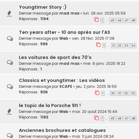
Youngtimer Story :)
Dernier message par
mad max
«
lun. 28 avr. 2025 05:59
Réponses :
1194
1
45
46
47
48
…
Ten years after - 10 ans après sur l'AS
Dernier message par
Web
«
ven. 28 févr. 2025 17:08
Réponses :
586
1
21
22
23
24
…
Les voitures de sport des 70's
Dernier message par
mad max
«
mer. 8 janv. 2025 19:22
Réponses :
1
Classics et youngtimer : Les vidéos
Dernier message par
SCAPE
«
jeu. 2 janv. 2025 18:59
Réponses :
806
1
30
31
32
33
…
le topic de la Porsche 911 !
Dernier message par
Web
«
mar. 20 août 2024 15:44
Réponses :
1183
1
45
46
47
48
…
Anciennes brochures et catalogues
Dernier message par
Web
«
mar. 11 juin 2024 08:34