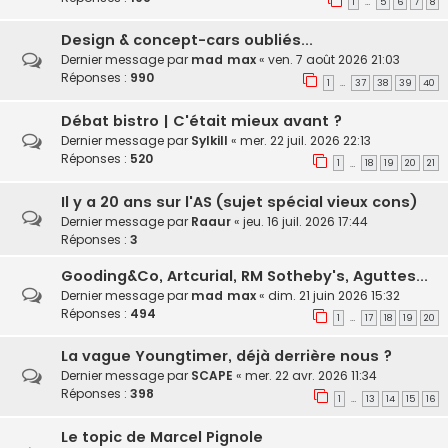
1
5
6
7
8
…
Design & concept-cars oubliés...
Dernier message par
mad max
«
ven. 7 août 2026 21:03
Réponses :
990
1
37
38
39
40
…
Débat bistro | C'était mieux avant ?
Dernier message par
Sylkill
«
mer. 22 juil. 2026 22:13
Réponses :
520
1
18
19
20
21
…
Il y a 20 ans sur l'AS (sujet spécial vieux cons)
Dernier message par
Raaur
«
jeu. 16 juil. 2026 17:44
Réponses :
3
Gooding&Co, Artcurial, RM Sotheby's, Aguttes...
Dernier message par
mad max
«
dim. 21 juin 2026 15:32
Réponses :
494
1
17
18
19
20
…
La vague Youngtimer, déjà derrière nous ?
Dernier message par
SCAPE
«
mer. 22 avr. 2026 11:34
Réponses :
398
1
13
14
15
16
…
Le topic de Marcel Pignole