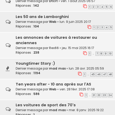
Dernier message par
Dtcrt
«
ven. 1 août 2025 06:57
Réponses :
142
1
2
3
4
5
6
Les 50 ans de Lamborghini
Dernier message par
Web
«
lun. 9 juin 2025 20:17
Réponses :
104
1
2
3
4
5
Les annonces de voitures à restaurer ou
anciennes
Dernier message par
Rex66
«
jeu. 15 mai 2025 16:17
Réponses :
238
1
7
8
9
10
…
Youngtimer Story :)
Dernier message par
mad max
«
lun. 28 avr. 2025 05:59
Réponses :
1194
1
45
46
47
48
…
Ten years after - 10 ans après sur l'AS
Dernier message par
Web
«
ven. 28 févr. 2025 17:08
Réponses :
586
1
21
22
23
24
…
Les voitures de sport des 70's
Dernier message par
mad max
«
mer. 8 janv. 2025 19:22
Réponses :
1