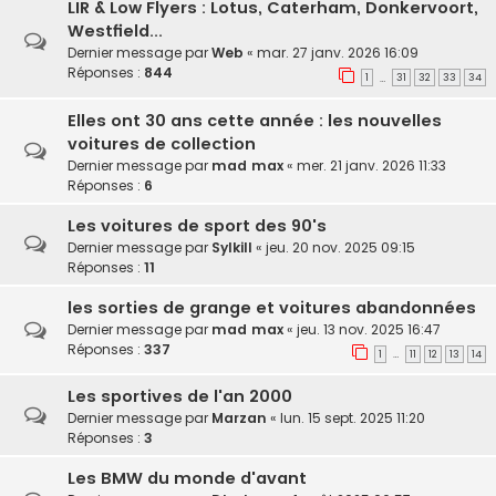
LIR & Low Flyers : Lotus, Caterham, Donkervoort,
Westfield...
Dernier message par
Web
«
mar. 27 janv. 2026 16:09
Réponses :
844
1
31
32
33
34
…
Elles ont 30 ans cette année : les nouvelles
voitures de collection
Dernier message par
mad max
«
mer. 21 janv. 2026 11:33
Réponses :
6
Les voitures de sport des 90's
Dernier message par
Sylkill
«
jeu. 20 nov. 2025 09:15
Réponses :
11
les sorties de grange et voitures abandonnées
Dernier message par
mad max
«
jeu. 13 nov. 2025 16:47
Réponses :
337
1
11
12
13
14
…
Les sportives de l'an 2000
Dernier message par
Marzan
«
lun. 15 sept. 2025 11:20
Réponses :
3
Les BMW du monde d'avant