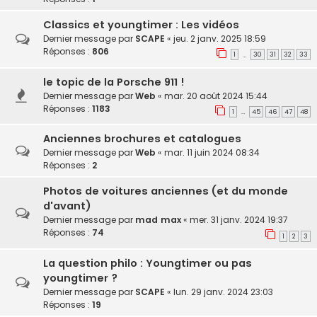
Classics et youngtimer : Les vidéos
Dernier message par
SCAPE
«
jeu. 2 janv. 2025 18:59
Réponses :
806
1
30
31
32
33
…
le topic de la Porsche 911 !
Dernier message par
Web
«
mar. 20 août 2024 15:44
Réponses :
1183
1
45
46
47
48
…
Anciennes brochures et catalogues
Dernier message par
Web
«
mar. 11 juin 2024 08:34
Réponses :
2
Photos de voitures anciennes (et du monde
d'avant)
Dernier message par
mad max
«
mer. 31 janv. 2024 19:37
Réponses :
74
1
2
3
La question philo : Youngtimer ou pas
youngtimer ?
Dernier message par
SCAPE
«
lun. 29 janv. 2024 23:03
Réponses :
19