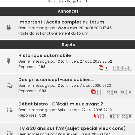
25 sujets • Page
1
sur
1
Annonces
Important : Accès complet au forum
Dernier message par
Web
«
mer. 28 août 2013 17:45
Posté dans
Fonctionnement du forum
Sujets
Historique automobile
Dernier message par
Dtcrt
«
ven. 27 oct. 2023 22:52
Réponses :
198
1
5
6
7
8
…
Design & concept-cars oubliés...
Dernier message par
Dtcrt
«
ven. 7 août 2026 21:20
Réponses :
993
1
37
38
39
40
…
Débat bistro | C'était mieux avant ?
Dernier message par
Sylkill
«
mer. 22 juil. 2026 22:13
Réponses :
520
1
18
19
20
21
…
Il y a 20 ans sur l'AS (sujet spécial vieux cons)
Dernier message par
Raaur
«
jeu. 16 juil. 2026 17:44