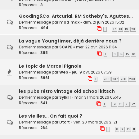
Réponses :
3
Gooding&Co, Artcurial, RM Sotheby's, Aguttes...
Dernier message par
mad max
«
dim. 21 juin 2026 15:32
Réponses :
494
1
17
18
19
20
…
La vague Youngtimer, déjà derrière nous ?
Dernier message par
SCAPE
«
mer. 22 avr. 2026 11:34
Réponses :
398
1
13
14
15
16
…
Le topic de Marcel Pignole
Dernier message par
Web
«
jeu. 9 avr. 2026 07:59
Réponses :
5961
1
236
237
238
239
…
les pubs rétro vintage old school kitsch
Dernier message par
Sylkill
«
mar. 31 mars 2026 05:45
Réponses :
541
1
19
20
21
22
…
Les vieilles... On fait quoi ?
Dernier message par
Dtcrt
«
ven. 20 mars 2026 21:21
Réponses :
264
1
8
9
10
11
…