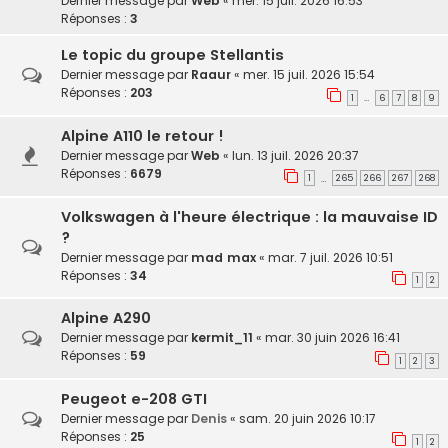
Dernier message par
Web
«
mer. 15 juil. 2026 16:53
Réponses :
3
Le topic du groupe Stellantis
Dernier message par
Raaur
«
mer. 15 juil. 2026 15:54
Réponses :
203
1
6
7
8
9
…
Alpine A110 le retour !
Dernier message par
Web
«
lun. 13 juil. 2026 20:37
Réponses :
6679
1
265
266
267
268
…
Volkswagen à l'heure électrique : la mauvaise ID
?
Dernier message par
mad max
«
mar. 7 juil. 2026 10:51
Réponses :
34
1
2
Alpine A290
Dernier message par
kermit_11
«
mar. 30 juin 2026 16:41
Réponses :
59
1
2
3
Peugeot e-208 GTI
Dernier message par
Denis
«
sam. 20 juin 2026 10:17
Réponses :
25
1
2