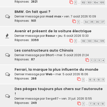
Réponses :
2621
1
102
103
104
105
…
BMW. On fait quoi ?
Dernier message par
mad max
«
ven. 7 août 2026 10:09
Réponses :
901
1
34
35
36
37
…
Avenir et présent de la voiture électrique
Dernier message par
Raaur
«
jeu. 6 août 2026 13:33
Réponses :
3359
1
132
133
134
135
…
Les constructeurs auto Chinois
Dernier message par
Dtcrt
«
mer. 5 août 2026 21:24
Réponses :
87
1
2
3
4
Ferrari, la marque la plus influente du monde
Dernier message par
Web
«
mer. 5 août 2026 16:06
Réponses :
268
1
8
9
10
11
…
Des péages toujours plus chers sur l'autoroute
!
Dernier message par
Serge87
«
ven. 31 juil. 2026 13:55
Réponses :
249
1
7
8
9
10
…