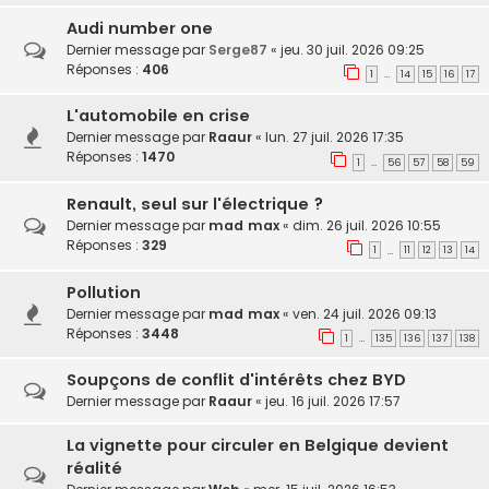
Audi number one
Dernier message par
Serge87
«
jeu. 30 juil. 2026 09:25
Réponses :
406
1
14
15
16
17
…
L'automobile en crise
Dernier message par
Raaur
«
lun. 27 juil. 2026 17:35
Réponses :
1470
1
56
57
58
59
…
Renault, seul sur l'électrique ?
Dernier message par
mad max
«
dim. 26 juil. 2026 10:55
Réponses :
329
1
11
12
13
14
…
Pollution
Dernier message par
mad max
«
ven. 24 juil. 2026 09:13
Réponses :
3448
1
135
136
137
138
…
Soupçons de conflit d'intérêts chez BYD
Dernier message par
Raaur
«
jeu. 16 juil. 2026 17:57
La vignette pour circuler en Belgique devient
réalité