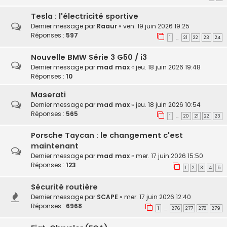
Tesla : l'électricité sportive
Dernier message par
Raaur
«
ven. 19 juin 2026 19:25
Réponses :
597
1
21
22
23
24
…
Nouvelle BMW Série 3 G50 / i3
Dernier message par
mad max
«
jeu. 18 juin 2026 19:48
Réponses :
10
Maserati
Dernier message par
mad max
«
jeu. 18 juin 2026 10:54
Réponses :
565
1
20
21
22
23
…
Porsche Taycan : le changement c'est
maintenant
Dernier message par
mad max
«
mer. 17 juin 2026 15:50
Réponses :
123
1
2
3
4
5
Sécurité routière
Dernier message par
SCAPE
«
mer. 17 juin 2026 12:40
Réponses :
6968
1
276
277
278
279
…