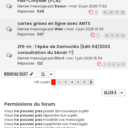
Fiat-Chrysler (FCA)
Dernier message par
Raaur
«
mar. 9 juin 2026 17:50
Réponses :
538
1
19
20
21
22
…
cartes grises en ligne avec ANTS
Dernier message par
Web
«
mar. 2 juin 2026 10:03
Réponses :
307
1
10
11
12
13
…
ZFE-m : l'épée de Damoclès (Edit 04/2023
consultation du Sénat !!)
Dernier message par
Dtcrt
«
lun. 1 juin 2026 15:04
Réponses :
122
1
2
3
4
5
Nouveau sujet
146 sujets
1
2
3
4
5
6
Suivante
Aller à
Permissions du forum
Vous
ne pouvez pas
poster de nouveaux sujets
Vous
ne pouvez pas
répondre aux sujets
Vous
ne pouvez pas
modifier vos messages
Vous
ne pouvez pas
supprimer vos messages