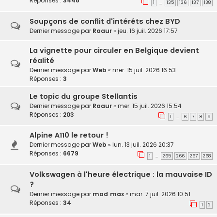
Réponses :
3448
1
135
136
137
138
…
Soupçons de conflit d'intérêts chez BYD
Dernier message par
Raaur
«
jeu. 16 juil. 2026 17:57
La vignette pour circuler en Belgique devient
réalité
Dernier message par
Web
«
mer. 15 juil. 2026 16:53
Réponses :
3
Le topic du groupe Stellantis
Dernier message par
Raaur
«
mer. 15 juil. 2026 15:54
Réponses :
203
1
6
7
8
9
…
Alpine A110 le retour !
Dernier message par
Web
«
lun. 13 juil. 2026 20:37
Réponses :
6679
1
265
266
267
268
…
Volkswagen à l'heure électrique : la mauvaise ID
?
Dernier message par
mad max
«
mar. 7 juil. 2026 10:51
Réponses :
34
1
2