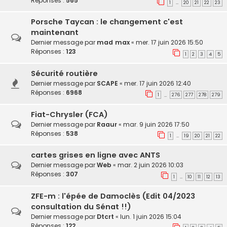
Réponses :
565
1
20
21
22
23
…
Porsche Taycan : le changement c'est
maintenant
Dernier message par
mad max
«
mer. 17 juin 2026 15:50
Réponses :
123
1
2
3
4
5
Sécurité routière
Dernier message par
SCAPE
«
mer. 17 juin 2026 12:40
Réponses :
6968
1
276
277
278
279
…
Fiat-Chrysler (FCA)
Dernier message par
Raaur
«
mar. 9 juin 2026 17:50
Réponses :
538
1
19
20
21
22
…
cartes grises en ligne avec ANTS
Dernier message par
Web
«
mar. 2 juin 2026 10:03
Réponses :
307
1
10
11
12
13
…
ZFE-m : l'épée de Damoclès (Edit 04/2023
consultation du Sénat !!)
Dernier message par
Dtcrt
«
lun. 1 juin 2026 15:04
Réponses :
122