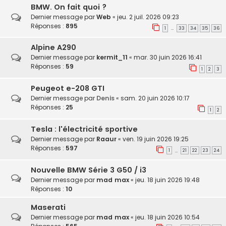
BMW. On fait quoi ?
Dernier message par
Web
«
jeu. 2 juil. 2026 09:23
Réponses :
895
1
33
34
35
36
…
Alpine A290
Dernier message par
kermit_11
«
mar. 30 juin 2026 16:41
Réponses :
59
1
2
3
Peugeot e-208 GTI
Dernier message par
Denis
«
sam. 20 juin 2026 10:17
Réponses :
25
1
2
Tesla : l'électricité sportive
Dernier message par
Raaur
«
ven. 19 juin 2026 19:25
Réponses :
597
1
21
22
23
24
…
Nouvelle BMW Série 3 G50 / i3
Dernier message par
mad max
«
jeu. 18 juin 2026 19:48
Réponses :
10
Maserati
Dernier message par
mad max
«
jeu. 18 juin 2026 10:54