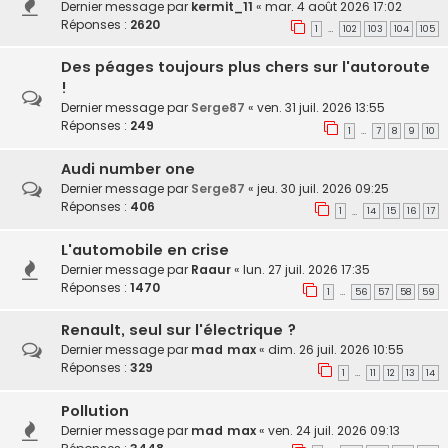
Dernier message par
kermit_11
«
mar. 4 août 2026 17:02
Réponses :
2620
1
102
103
104
105
…
Des péages toujours plus chers sur l'autoroute
!
Dernier message par
Serge87
«
ven. 31 juil. 2026 13:55
Réponses :
249
1
7
8
9
10
…
Audi number one
Dernier message par
Serge87
«
jeu. 30 juil. 2026 09:25
Réponses :
406
1
14
15
16
17
…
L'automobile en crise
Dernier message par
Raaur
«
lun. 27 juil. 2026 17:35
Réponses :
1470
1
56
57
58
59
…
Renault, seul sur l'électrique ?
Dernier message par
mad max
«
dim. 26 juil. 2026 10:55
Réponses :
329
1
11
12
13
14
…
Pollution
Dernier message par
mad max
«
ven. 24 juil. 2026 09:13