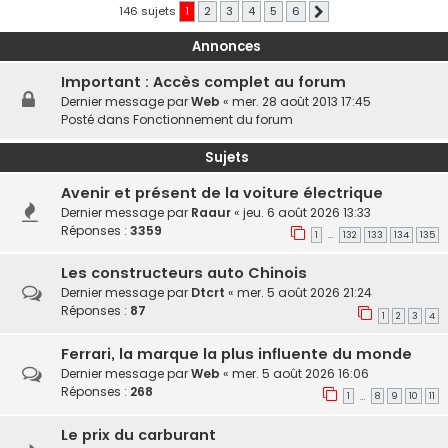
146 sujets
1
2
3
4
5
6
Suivante
Annonces
Important : Accès complet au forum
Dernier message par
Web
«
mer. 28 août 2013 17:45
Posté dans
Fonctionnement du forum
Sujets
Avenir et présent de la voiture électrique
Dernier message par
Raaur
«
jeu. 6 août 2026 13:33
Réponses :
3359
1
132
133
134
135
…
Les constructeurs auto Chinois
Dernier message par
Dtcrt
«
mer. 5 août 2026 21:24
Réponses :
87
1
2
3
4
Ferrari, la marque la plus influente du monde
Dernier message par
Web
«
mer. 5 août 2026 16:06
Réponses :
268
1
8
9
10
11
…
Le prix du carburant