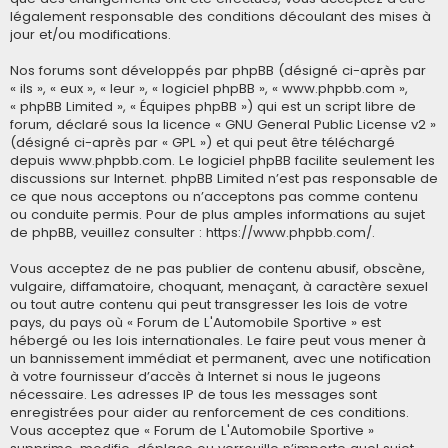
légalement responsable des conditions découlant des mises à
jour et/ou modifications.
Nos forums sont développés par phpBB (désigné ci-après par
« ils », « eux », « leur », « logiciel phpBB », « www.phpbb.com »,
« phpBB Limited », « Équipes phpBB ») qui est un script libre de
forum, déclaré sous la licence «
GNU General Public License v2
»
(désigné ci-après par « GPL ») et qui peut être téléchargé
depuis
www.phpbb.com
. Le logiciel phpBB facilite seulement les
discussions sur Internet. phpBB Limited n’est pas responsable de
ce que nous acceptons ou n’acceptons pas comme contenu
ou conduite permis. Pour de plus amples informations au sujet
de phpBB, veuillez consulter :
https://www.phpbb.com/
.
Vous acceptez de ne pas publier de contenu abusif, obscène,
vulgaire, diffamatoire, choquant, menaçant, à caractère sexuel
ou tout autre contenu qui peut transgresser les lois de votre
pays, du pays où « Forum de L'Automobile Sportive » est
hébergé ou les lois internationales. Le faire peut vous mener à
un bannissement immédiat et permanent, avec une notification
à votre fournisseur d’accès à Internet si nous le jugeons
nécessaire. Les adresses IP de tous les messages sont
enregistrées pour aider au renforcement de ces conditions.
Vous acceptez que « Forum de L'Automobile Sportive »