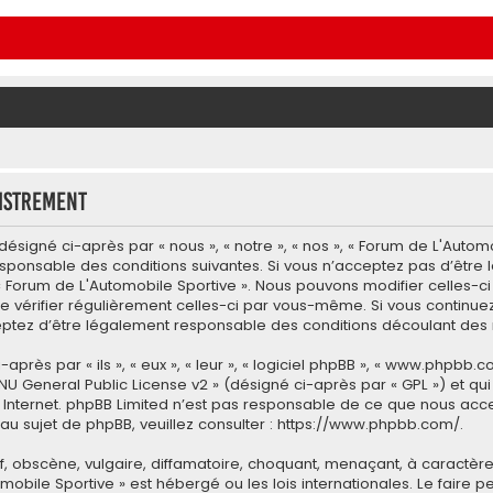
istrement
ésigné ci-après par « nous », « notre », « nos », « Forum de L'Autom
esponsable des conditions suivantes. Si vous n’acceptez pas d’être
 « Forum de L'Automobile Sportive ». Nous pouvons modifier celles-c
e vérifier régulièrement celles-ci par vous-même. Si vous continuez 
tez d’être légalement responsable des conditions découlant des m
ès par « ils », « eux », « leur », « logiciel phpBB », « www.phpbb.co
NU General Public License v2
» (désigné ci-après par « GPL ») et qu
 sur Internet. phpBB Limited n’est pas responsable de ce que nous
u sujet de phpBB, veuillez consulter :
https://www.phpbb.com/
.
 obscène, vulgaire, diffamatoire, choquant, menaçant, à caractère 
omobile Sportive » est hébergé ou les lois internationales. Le fair