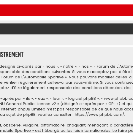
istrement
ésigné ci-après par « nous », « notre », « nos », « Forum de L'Autom
esponsable des conditions suivantes. Si vous n’acceptez pas d’être
 « Forum de L'Automobile Sportive ». Nous pouvons modifier celles-c
e vérifier régulièrement celles-ci par vous-même. Si vous continuez 
tez d’être légalement responsable des conditions découlant des m
ès par « ils », « eux », « leur », « logiciel phpBB », « www.phpbb.co
NU General Public License v2
» (désigné ci-après par « GPL ») et qu
 sur Internet. phpBB Limited n’est pas responsable de ce que nous
u sujet de phpBB, veuillez consulter :
https://www.phpbb.com/
.
 obscène, vulgaire, diffamatoire, choquant, menaçant, à caractère 
omobile Sportive » est hébergé ou les lois internationales. Le fair