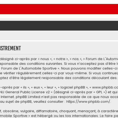
istrement
ésigné ci-après par « nous », « notre », « nos », « Forum de L'Autom
esponsable des conditions suivantes. Si vous n’acceptez pas d’être
 « Forum de L'Automobile Sportive ». Nous pouvons modifier celles-c
e vérifier régulièrement celles-ci par vous-même. Si vous continuez 
tez d’être légalement responsable des conditions découlant des m
ès par « ils », « eux », « leur », « logiciel phpBB », « www.phpbb.co
NU General Public License v2
» (désigné ci-après par « GPL ») et qu
 sur Internet. phpBB Limited n’est pas responsable de ce que nous
u sujet de phpBB, veuillez consulter :
https://www.phpbb.com/
.
 obscène, vulgaire, diffamatoire, choquant, menaçant, à caractère 
omobile Sportive » est hébergé ou les lois internationales. Le fair