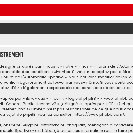
istrement
ésigné ci-après par « nous », « notre », « nos », « Forum de L'Autom
esponsable des conditions suivantes. Si vous n’acceptez pas d’être
 « Forum de L'Automobile Sportive ». Nous pouvons modifier celles-c
e vérifier régulièrement celles-ci par vous-même. Si vous continuez 
tez d’être légalement responsable des conditions découlant des m
ès par « ils », « eux », « leur », « logiciel phpBB », « www.phpbb.co
NU General Public License v2
» (désigné ci-après par « GPL ») et qu
 sur Internet. phpBB Limited n’est pas responsable de ce que nous
u sujet de phpBB, veuillez consulter :
https://www.phpbb.com/
.
 obscène, vulgaire, diffamatoire, choquant, menaçant, à caractère 
omobile Sportive » est hébergé ou les lois internationales. Le fair