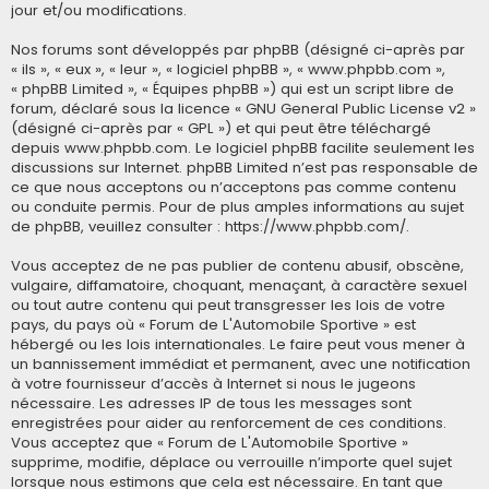
jour et/ou modifications.
Nos forums sont développés par phpBB (désigné ci-après par
« ils », « eux », « leur », « logiciel phpBB », « www.phpbb.com »,
« phpBB Limited », « Équipes phpBB ») qui est un script libre de
forum, déclaré sous la licence «
GNU General Public License v2
»
(désigné ci-après par « GPL ») et qui peut être téléchargé
depuis
www.phpbb.com
. Le logiciel phpBB facilite seulement les
discussions sur Internet. phpBB Limited n’est pas responsable de
ce que nous acceptons ou n’acceptons pas comme contenu
ou conduite permis. Pour de plus amples informations au sujet
de phpBB, veuillez consulter :
https://www.phpbb.com/
.
Vous acceptez de ne pas publier de contenu abusif, obscène,
vulgaire, diffamatoire, choquant, menaçant, à caractère sexuel
ou tout autre contenu qui peut transgresser les lois de votre
pays, du pays où « Forum de L'Automobile Sportive » est
hébergé ou les lois internationales. Le faire peut vous mener à
un bannissement immédiat et permanent, avec une notification
à votre fournisseur d’accès à Internet si nous le jugeons
nécessaire. Les adresses IP de tous les messages sont
enregistrées pour aider au renforcement de ces conditions.
Vous acceptez que « Forum de L'Automobile Sportive »
supprime, modifie, déplace ou verrouille n’importe quel sujet
lorsque nous estimons que cela est nécessaire. En tant que