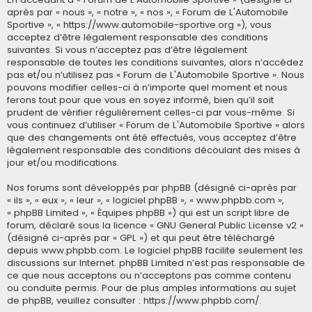
après par « nous », « notre », « nos », « Forum de L'Automobile
Sportive », « https://www.automobile-sportive.org »), vous
acceptez d’être légalement responsable des conditions
suivantes. Si vous n’acceptez pas d’être légalement
responsable de toutes les conditions suivantes, alors n’accédez
pas et/ou n’utilisez pas « Forum de L'Automobile Sportive ». Nous
pouvons modifier celles-ci à n’importe quel moment et nous
ferons tout pour que vous en soyez informé, bien qu’il soit
prudent de vérifier régulièrement celles-ci par vous-même. Si
vous continuez d’utiliser « Forum de L'Automobile Sportive » alors
que des changements ont été effectués, vous acceptez d’être
légalement responsable des conditions découlant des mises à
jour et/ou modifications.
Nos forums sont développés par phpBB (désigné ci-après par
« ils », « eux », « leur », « logiciel phpBB », « www.phpbb.com »,
« phpBB Limited », « Équipes phpBB ») qui est un script libre de
forum, déclaré sous la licence «
GNU General Public License v2
»
(désigné ci-après par « GPL ») et qui peut être téléchargé
depuis
www.phpbb.com
. Le logiciel phpBB facilite seulement les
discussions sur Internet. phpBB Limited n’est pas responsable de
ce que nous acceptons ou n’acceptons pas comme contenu
ou conduite permis. Pour de plus amples informations au sujet
de phpBB, veuillez consulter :
https://www.phpbb.com/
.