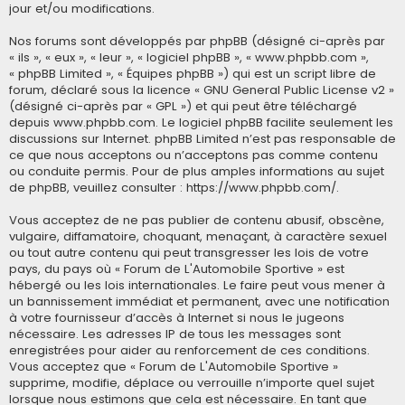
jour et/ou modifications.
Nos forums sont développés par phpBB (désigné ci-après par
« ils », « eux », « leur », « logiciel phpBB », « www.phpbb.com »,
« phpBB Limited », « Équipes phpBB ») qui est un script libre de
forum, déclaré sous la licence «
GNU General Public License v2
»
(désigné ci-après par « GPL ») et qui peut être téléchargé
depuis
www.phpbb.com
. Le logiciel phpBB facilite seulement les
discussions sur Internet. phpBB Limited n’est pas responsable de
ce que nous acceptons ou n’acceptons pas comme contenu
ou conduite permis. Pour de plus amples informations au sujet
de phpBB, veuillez consulter :
https://www.phpbb.com/
.
Vous acceptez de ne pas publier de contenu abusif, obscène,
vulgaire, diffamatoire, choquant, menaçant, à caractère sexuel
ou tout autre contenu qui peut transgresser les lois de votre
pays, du pays où « Forum de L'Automobile Sportive » est
hébergé ou les lois internationales. Le faire peut vous mener à
un bannissement immédiat et permanent, avec une notification
à votre fournisseur d’accès à Internet si nous le jugeons
nécessaire. Les adresses IP de tous les messages sont
enregistrées pour aider au renforcement de ces conditions.
Vous acceptez que « Forum de L'Automobile Sportive »
supprime, modifie, déplace ou verrouille n’importe quel sujet
lorsque nous estimons que cela est nécessaire. En tant que